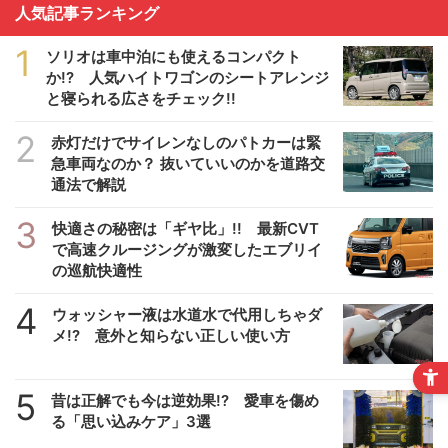
人気記事ランキング
1
ソリオは車中泊にも使えるコンパクト
か!? 人気ハイトワゴンのシートアレンジ
と寝られる広さをチェック!!
2
赤灯だけでサイレンなしのパトカーは緊
急車両なのか？ 抜いていいのかを道路交
通法で解説
3
快適さの秘密は「ギヤ比」!! 最新CVT
で高速クルージングが激変したエブリイ
の巡航快適性
4
ウォッシャー液は水道水で代用しちゃダ
メ!? 意外と知らない正しい使い方
5
昔は正解でも今は逆効果!? 愛車を傷め
る「思い込みケア」3選