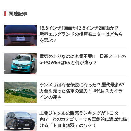
関連記事
15.6インチ1画面か12.8インチ2画面か!?
新型エルグランドの後席モニターはどちら
を選ぶ？
電気の走りなのに充電不要!! 日産ノートの
e-POWERはEVと何が違う？
ケンメリはなぜ伝説になった!? 歴代最多67
万台を売った名車の魅力！ 4代目スカイラ
インの凄さ
主要ジャンルの販売ランキングがトヨタ一
色!? どのカテゴリーでも圧倒的に選ばれ続
ける「トヨタ無双」のワケ！