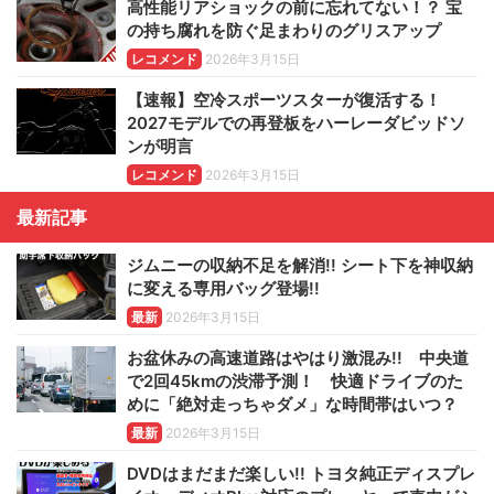
高性能リアショックの前に忘れてない！？ 宝
の持ち腐れを防ぐ足まわりのグリスアップ
レコメンド
2026年3月15日
【速報】空冷スポーツスターが復活する！
2027モデルでの再登板をハーレーダビッドソ
ンが明言
レコメンド
2026年3月15日
最新記事
ジムニーの収納不足を解消!! シート下を神収納
に変える専用バッグ登場!!
最新
2026年3月15日
お盆休みの高速道路はやはり激混み!! 中央道
で2回45kmの渋滞予測！ 快適ドライブのた
めに「絶対走っちゃダメ」な時間帯はいつ？
最新
2026年3月15日
DVDはまだまだ楽しい!! トヨタ純正ディスプレ