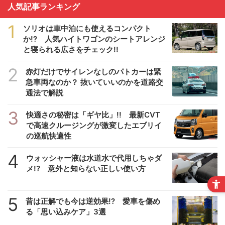
人気記事ランキング
1
ソリオは車中泊にも使えるコンパクト
か!? 人気ハイトワゴンのシートアレンジ
と寝られる広さをチェック!!
2
赤灯だけでサイレンなしのパトカーは緊
急車両なのか？ 抜いていいのかを道路交
通法で解説
3
快適さの秘密は「ギヤ比」!! 最新CVT
で高速クルージングが激変したエブリイ
の巡航快適性
4
ウォッシャー液は水道水で代用しちゃダ
メ!? 意外と知らない正しい使い方
5
昔は正解でも今は逆効果!? 愛車を傷め
る「思い込みケア」3選