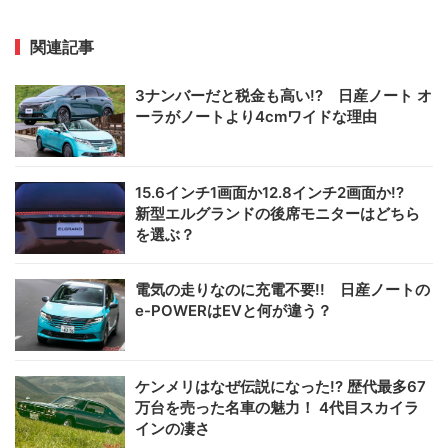
関連記事
3ナンバーだと税金も高い!? 日産ノート オ
ーラがノートより4cmワイドな理由
15.6インチ1画面か12.8インチ2画面か!?
新型エルグランドの後席モニターはどちら
を選ぶ？
電気の走りなのに充電不要!! 日産ノートの
e-POWERはEVと何が違う？
ケンメリはなぜ伝説になった!? 歴代最多67
万台を売った名車の魅力！ 4代目スカイラ
インの凄さ