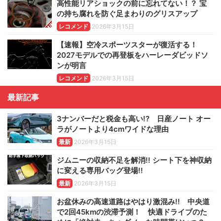
高性能リアショックの前に忘れてない！？ 宝
の持ち腐れを防ぐ足まわりのグリスアップ
レコメンド
2026年3月15日
【速報】空冷スポーツスターが復活する！
2027モデルでの再登板をハーレーダビッドソ
ンが明言
レコメンド
2026年3月15日
最新記事
3ナンバーだと税金も高い!? 日産ノート オー
ラがノートより4cmワイドな理由
最新
2026年3月15日
ジムニーの収納不足を解消!! シート下を神収納
に変える専用バッグ登場!!
最新
2026年3月15日
お盆休みの高速道路はやはり激混み!! 中央道
で2回45kmの渋滞予測！ 快適ドライブのた