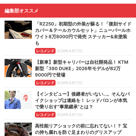
編集部オススメ
「RZ250」初期型の外装が蘇る！「復刻サイド
カバー＆テールカウルセット」ニューパールホ
ワイト8万8000円で発売 ステッカー&未塗装
も
レコメンド
2026年4月17日
【新車】新型キャリパーは自社開発品！ KTM
新型「390 DUKE」2026年モデルが82万
9000円で登場
レコメンド
2026年4月17日
【インタビュー】後継者がいない…。そんなバ
イクショップは連絡を！ レッドバロンが本気
で乗り出す“事業継承”とは？
レコメンド
2026年4月17日
高性能リアショックの前に忘れてない！？ 宝
の持ち腐れを防ぐ足まわりのグリスアップ