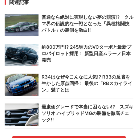
関連記事
普通なら絶対に実現しない夢の競演!? クル
マ界の伝説的な一戦となった「異種格闘技
バトル」の裏側を激白!!
約800万円!? 245馬力のVCターボと最新プ
ロパイロット採用！ 新型日産ムラーノ日本
発売
R34はなぜ今こんなに人気!? R33の反省を
生かした原点回帰！ 最後の「RBスカイライ
ン」魅了とは
最廉価グレードで本当に困らない!? スズキ
ソリオ ハイブリッドMGの装備を徹底チェ
ック!!