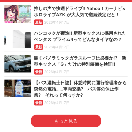
推しの声で快適ドライブ!! Yahoo！カーナビ×
ホロライブAZKiが大人気で継続決定だと！
最新
2026年4月17日
ハンコックが躍進!! 新型キックスに採用された
ベンタス プライム4ってどんなタイヤなの？
最新
2026年4月17日
開くパノラミックガラスルーフは必要か!? 新
型キックス「G」だけの特別装備を検証!!
最新
2026年4月17日
【バス運転士日誌】休憩時間に運行管理者から
突然の電話……車両交換? バス停の休止作
業? それって何っすか?
最新
2026年4月17日
もっと見る