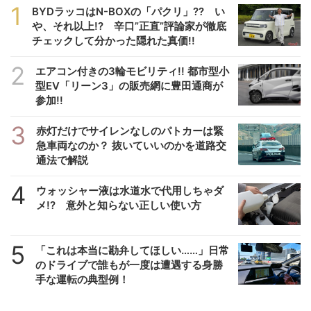
1
BYDラッコはN-BOXの「パクリ」?? い
や、それ以上!? 辛口”正直”評論家が徹底
チェックして分かった隠れた真価!!
2
エアコン付きの3輪モビリティ!! 都市型小
型EV「リーン3」の販売網に豊田通商が
参加!!
3
赤灯だけでサイレンなしのパトカーは緊
急車両なのか？ 抜いていいのかを道路交
通法で解説
4
ウォッシャー液は水道水で代用しちゃダ
メ!? 意外と知らない正しい使い方
5
「これは本当に勘弁してほしい……」日常
のドライブで誰もが一度は遭遇する身勝
手な運転の典型例！