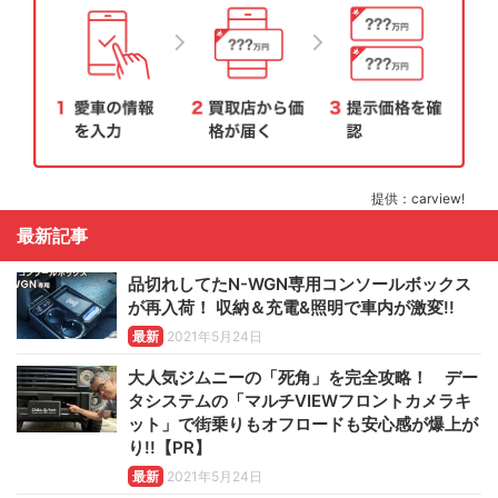
提供：carview!
最新記事
品切れしてたN-WGN専用コンソールボックス
が再入荷！ 収納＆充電&照明で車内が激変!!
最新
2021年5月24日
大人気ジムニーの「死角」を完全攻略！ デー
タシステムの「マルチVIEWフロントカメラキ
ット」で街乗りもオフロードも安心感が爆上が
り!!【PR】
最新
2021年5月24日