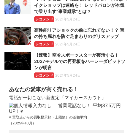
イクショップは連絡を！ レッドバロンが本気
で乗り出す“事業継承”とは？
レコメンド
2021年5月24日
高性能リアショックの前に忘れてない！？ 宝
の持ち腐れを防ぐ足まわりのグリスアップ
レコメンド
2021年5月24日
【速報】空冷スポーツスターが復活する！
2027モデルでの再登板をハーレーダビッドソ
ンが明言
レコメンド
2021年5月24日
あなたの愛車が高く売れる！
電話が一切こない新査定「マイカースカウト」
※ 買取店からの買取提示額（上限額）の差額平均
（2025年10月）