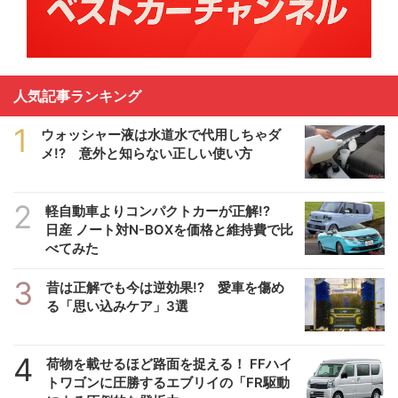
人気記事ランキング
1
ウォッシャー液は水道水で代用しちゃダ
メ!? 意外と知らない正しい使い方
2
軽自動車よりコンパクトカーが正解!?
日産 ノート対N-BOXを価格と維持費で比
べてみた
3
昔は正解でも今は逆効果!? 愛車を傷め
る「思い込みケア」3選
4
荷物を載せるほど路面を捉える！ FFハイ
トワゴンに圧勝するエブリイの「FR駆動