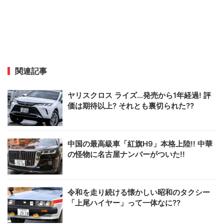
関連記事
ヤリスクロス ライズ…発売から1年経過! 評
価は期待以上? それとも裏切られた??
中国の最高級車「紅旗H9」本格上陸!! 中華
の怪物に名古屋ナンバーがついた!!
令和を走り続ける懐かしい昭和のタクシー
「上尾ハイヤー」って一体なに??