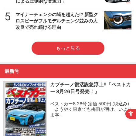
による圧倒的な登坂力」
5
マイナーチェンジの域を超えた!? 新型ク
ロスビーがフルモデルチェンジ並みの大
改良で売れ続ける理由
もっと見る
最新号
カプチーノ復活説急浮上!!「ベストカ
ー 8月26日号発売！」
ベストカー8.26号 定価 590円 (税込み)
ようやく東京でも梅雨が明け、いよい
よ本…