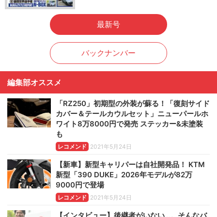
最新号
バックナンバー
編集部オススメ
「RZ250」初期型の外装が蘇る！「復刻サイド
カバー＆テールカウルセット」ニューパールホ
ワイト8万8000円で発売 ステッカー&未塗装
も
レコメンド
2021年5月24日
【新車】新型キャリパーは自社開発品！ KTM
新型「390 DUKE」2026年モデルが82万
9000円で登場
レコメンド
2021年5月24日
【インタビュー】後継者がいない…。そんなバ