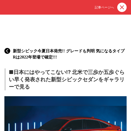
記事ページへ
新型シビック今夏日本発売!! グレードも判明 気になるタイプ
Rは2022年登場で確定!!!
■日本にはやってこない!? 北米で三歩か五歩ぐら
い早く発表された新型シビックセダンをギャラリ
ーで見る