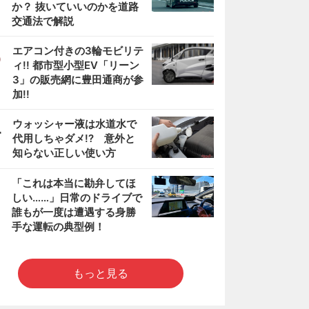
か？ 抜いていいのかを道路
交通法で解説
3
エアコン付きの3輪モビリテ
ィ!! 都市型小型EV「リーン
3」の販売網に豊田通商が参
加!!
4
ウォッシャー液は水道水で
代用しちゃダメ!? 意外と
知らない正しい使い方
5
「これは本当に勘弁してほ
しい……」日常のドライブで
誰もが一度は遭遇する身勝
手な運転の典型例！
もっと見る