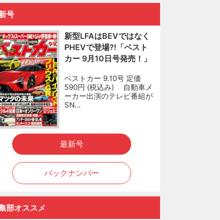
新号
新型LFAはBEVではなく
PHEVで登場?!「ベスト
カー 9月10日号発売！」
ベストカー 9.10号 定価
590円 (税込み) 自動車メ
ーカー出演のテレビ番組が
SN…
最新号
バックナンバー
集部オススメ