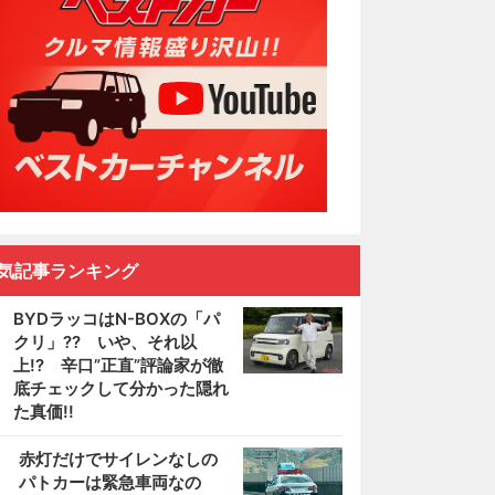
気記事ランキング
BYDラッコはN-BOXの「パ
クリ」?? いや、それ以
上!? 辛口”正直”評論家が徹
底チェックして分かった隠れ
た真価!!
2
赤灯だけでサイレンなしの
パトカーは緊急車両なの