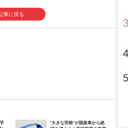
記事に戻る
派手
“大きな羽根”が国産車から絶