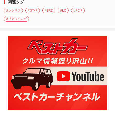
関連タグ
#レクサス
#GT-R
#BRZ
#LC
#RC F
#リアウイング