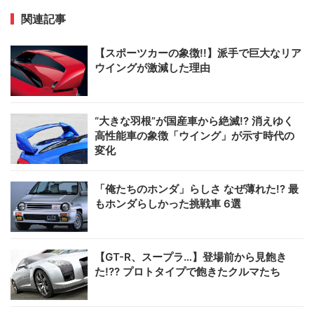
関連記事
【スポーツカーの象徴!!】派手で巨大なリア
ウイングが激減した理由
“大きな羽根”が国産車から絶滅!? 消えゆく
高性能車の象徴「ウイング」が示す時代の
変化
「俺たちのホンダ」らしさ なぜ薄れた!? 最
もホンダらしかった挑戦車 6選
【GT-R、スープラ…】登場前から見飽き
た!?? プロトタイプで飽きたクルマたち