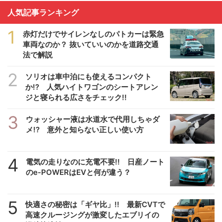
人気記事ランキング
1
赤灯だけでサイレンなしのパトカーは緊急
車両なのか？ 抜いていいのかを道路交通
法で解説
2
ソリオは車中泊にも使えるコンパクト
か!? 人気ハイトワゴンのシートアレン
ジと寝られる広さをチェック!!
3
ウォッシャー液は水道水で代用しちゃダ
メ!? 意外と知らない正しい使い方
4
電気の走りなのに充電不要!! 日産ノート
のe-POWERはEVと何が違う？
5
快適さの秘密は「ギヤ比」!! 最新CVTで
高速クルージングが激変したエブリイの