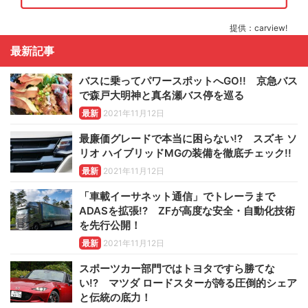
提供：carview!
最新記事
バスに乗ってパワースポットへGO!! 京急バス
で森戸大明神と真名瀬バス停を巡る
最新
2021年11月12日
最廉価グレードで本当に困らない!? スズキ ソ
リオ ハイブリッドMGの装備を徹底チェック!!
最新
2021年11月12日
「車載イーサネット通信」でトレーラまで
ADASを拡張!? ZFが高度な安全・自動化技術
を先行公開！
最新
2021年11月12日
スポーツカー部門ではトヨタですら勝てな
い!? マツダ ロードスターが誇る圧倒的シェア
と伝統の底力！