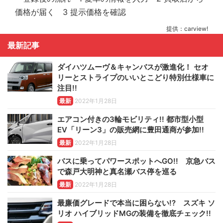
提供：carview!
最新記事
ダイハツムーヴ＆キャンバスが激進化！ セオ
リーとストライプのいいとこどり特別仕様車に
注目!!
最新
2022年1月28日
エアコン付きの3輪モビリティ!! 都市型小型
EV「リーン3」の販売網に豊田通商が参加!!
最新
2022年1月28日
バスに乗ってパワースポットへGO!! 京急バス
で森戸大明神と真名瀬バス停を巡る
最新
2022年1月28日
最廉価グレードで本当に困らない!? スズキ ソ
リオ ハイブリッドMGの装備を徹底チェック!!