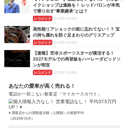
イクショップは連絡を！ レッドバロンが本気
で乗り出す“事業継承”とは？
レコメンド
2022年1月28日
高性能リアショックの前に忘れてない！？ 宝
の持ち腐れを防ぐ足まわりのグリスアップ
レコメンド
2022年1月28日
【速報】空冷スポーツスターが復活する！
2027モデルでの再登板をハーレーダビッドソ
ンが明言
レコメンド
2022年1月28日
あなたの愛車が高く売れる！
電話が一切こない新査定「マイカースカウト」
※ 買取店からの買取提示額（上限額）の差額平均
（2025年10月）