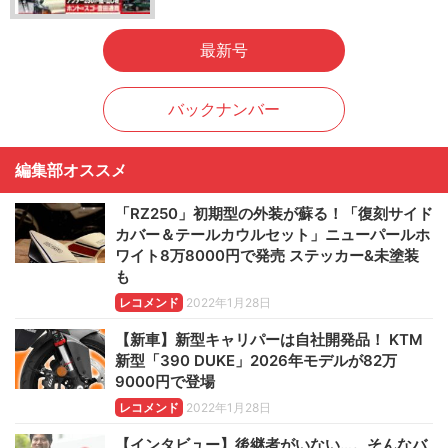
最新号
バックナンバー
編集部オススメ
「RZ250」初期型の外装が蘇る！「復刻サイド
カバー＆テールカウルセット」ニューパールホ
ワイト8万8000円で発売 ステッカー&未塗装
も
レコメンド
2022年1月28日
【新車】新型キャリパーは自社開発品！ KTM
新型「390 DUKE」2026年モデルが82万
9000円で登場
レコメンド
2022年1月28日
【インタビュー】後継者がいない…。そんなバ