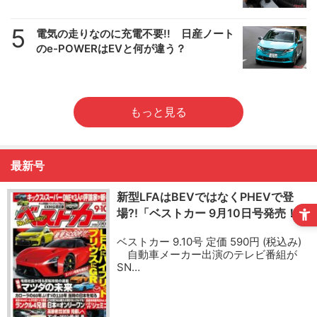
5
電気の走りなのに充電不要!! 日産ノート
のe-POWERはEVと何が違う？
もっと見る
最新号
新型LFAはBEVではなくPHEVで登
場?!「ベストカー 9月10日号発売！」
ベストカー 9.10号 定価 590円 (税込み)
自動車メーカー出演のテレビ番組が
SN…