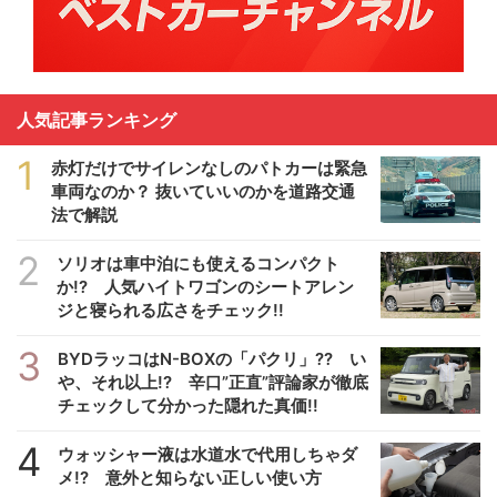
人気記事ランキング
1
赤灯だけでサイレンなしのパトカーは緊急
車両なのか？ 抜いていいのかを道路交通
法で解説
2
ソリオは車中泊にも使えるコンパクト
か!? 人気ハイトワゴンのシートアレン
ジと寝られる広さをチェック!!
3
BYDラッコはN-BOXの「パクリ」?? い
や、それ以上!? 辛口”正直”評論家が徹底
チェックして分かった隠れた真価!!
4
ウォッシャー液は水道水で代用しちゃダ
メ!? 意外と知らない正しい使い方