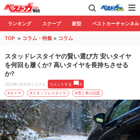
自動車情報誌「ベストカー」
Club
ランキング
スクープ
新型
ベストカーチャンネル
TOP
>
コラム・特集
>
コラム
スタッドレスタイヤの賢い選び方 安いタイヤ
を何回も履くか? 高いタイヤを長持ちさせる
か?
2022年1月27日
/ コラム
コメントする
0
#タイヤ
#スタッドレスタイヤ
#雪と車の話題