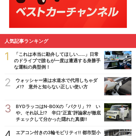
人気記事ランキング
1
「これは本当に勘弁してほしい……」日常
のドライブで誰もが一度は遭遇する身勝手
な運転の典型例！
2
ウォッシャー液は水道水で代用しちゃダ
メ!? 意外と知らない正しい使い方
3
BYDラッコはN-BOXの「パクリ」?? い
や、それ以上!? 辛口”正直”評論家が徹底
チェックして分かった隠れた真価!!
4
エアコン付きの3輪モビリティ!! 都市型小