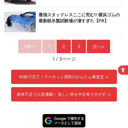
最強スタッドレスここに究む!! 横浜ゴムの
最新鋭氷盤試験場が凄すぎた【PR】
«前へ
1
2
3
次へ»
1
/
3ページ
40秒で完了！グーネット買取のかんたん車査定 ≫
新車不足で人気沸騰！ 欲しい車を中古車でさがす ≫