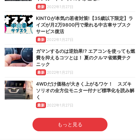
最新
2022年1月27日
KINTOが本気の若者対策!【35歳以下限定】ラ
イズが月2万9800円で乗れる中古車サブスク
サービス復活
最新
2022年1月27日
ガマンするのは逆効果!? エアコンを使っても燃
費を抑えるコツとは！ 夏のクルマ省燃費テク
ニック
最新
2022年1月27日
4WDだけ価格が大きく上がるワケ！ スズキ
ソリオの全方位モニター付ナビ標準化を読み解
く
最新
2022年1月27日
もっと見る