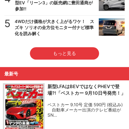
型EV「リーン3」の販売網に豊田通商が
参加!!
5
4WDだけ価格が大きく上がるワケ！ ス
ズキ ソリオの全方位モニター付ナビ標準
化を読み解く
もっと見る
最新号
新型LFAはBEVではなくPHEVで登
場?!「ベストカー 9月10日号発売！」
ベストカー 9.10号 定価 590円 (税込み)
自動車メーカー出演のテレビ番組が
SN…