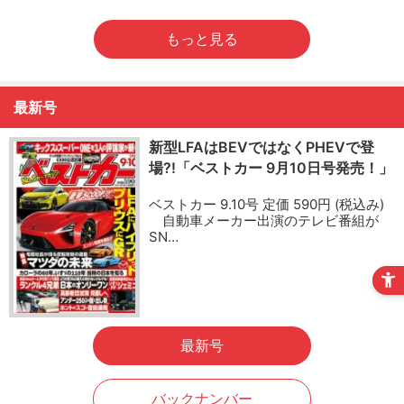
もっと見る
最新号
新型LFAはBEVではなくPHEVで登
場?!「ベストカー 9月10日号発売！」
ベストカー 9.10号 定価 590円 (税込み)
自動車メーカー出演のテレビ番組が
SN…
最新号
バックナンバー