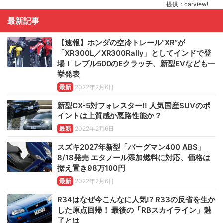
提供：carview!
最新記事
【速報】ホンダの空冷トレール“XR”が
「XR300L／XR300Rally」としてインドで登
場！ レブル500のEクラッチ、新型EVなども一
挙発表
最新
2022年2月6日
新型CX-5対フォレスター!! 人気国産SUVのポ
イントは上質感か悪路性能か？
最新
2022年2月6日
スズキ2027年新型「バーグマン400 ABS」
8/18発売 エタノール添加燃料に対応、価格は
据え置き98万100円
最新
2022年2月6日
R34はなぜ今こんなに人気!? R33の反省を生か
した原点回帰！ 最後の「RBスカイライン」魅
了とは