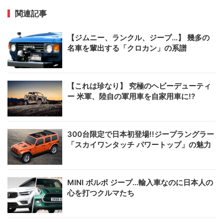
関連記事
【ジムニー、ランクル、ジープ…】 幾多の
名車を輩出する「クロカン」の系譜
【これは珍なり】 究極のヘビーデューティ
ー 米軍、陸自の軍用車を自家用車に!?
300台限定で日本初登場!!ジープラングラー
「スカイワンタッチ パワートップ」の魅力
MINI ボルボ ジープ…輸入車なのに日本人の
心を打つクルマたち