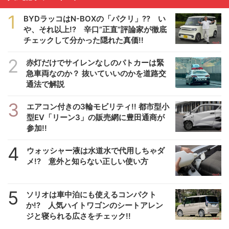
1
BYDラッコはN-BOXの「パクリ」?? い
や、それ以上!? 辛口”正直”評論家が徹底
チェックして分かった隠れた真価!!
2
赤灯だけでサイレンなしのパトカーは緊
急車両なのか？ 抜いていいのかを道路交
通法で解説
3
エアコン付きの3輪モビリティ!! 都市型小
型EV「リーン3」の販売網に豊田通商が
参加!!
4
ウォッシャー液は水道水で代用しちゃダ
メ!? 意外と知らない正しい使い方
5
ソリオは車中泊にも使えるコンパクト
か!? 人気ハイトワゴンのシートアレン
ジと寝られる広さをチェック!!