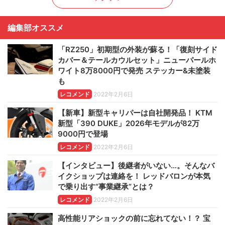
編集部オススメ
「RZ250」初期型の外装が蘇る！「復刻サイド
カバー＆テールカウルセット」ニューパールホ
ワイト8万8000円で発売 ステッカー&未塗装
も
レコメンド
2022年2月6日
【新車】新型キャリパーは自社開発品！ KTM
新型「390 DUKE」2026年モデルが82万
9000円で登場
レコメンド
2022年2月6日
【インタビュー】後継者がいない…。そんなバ
イクショップは連絡を！ レッドバロンが本気
で乗り出す“事業継承”とは？
レコメンド
2022年2月6日
高性能リアショックの前に忘れてない！？ 宝