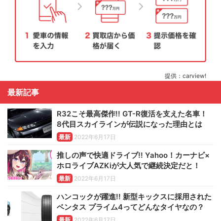
提供：carview!
最新記事
R32こそ最高傑作!! GT-R復活を支えた名車！
8代目スカイラインが伝説になった理由とは
最新
2022年6月17日
推しの声で快適ドライブ!! Yahoo！カーナビ×
ホロライブAZKiが大人気で継続決定だと！
最新
2022年6月17日
ハンコックが躍進!! 新型キックスに採用された
ベンタス プライム4ってどんなタイヤなの？
最新
2022年6月17日