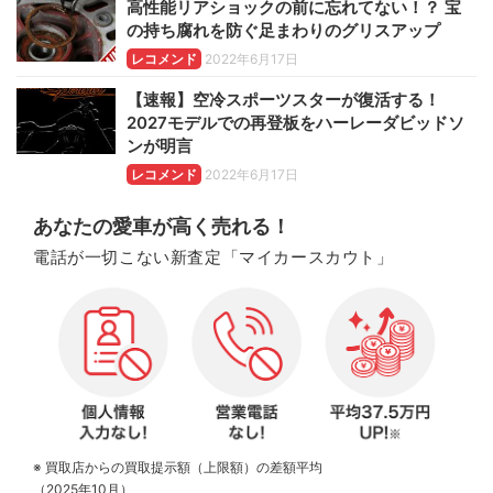
高性能リアショックの前に忘れてない！？ 宝
の持ち腐れを防ぐ足まわりのグリスアップ
レコメンド
2022年6月17日
【速報】空冷スポーツスターが復活する！
2027モデルでの再登板をハーレーダビッドソ
ンが明言
レコメンド
2022年6月17日
あなたの愛車が高く売れる！
電話が一切こない新査定「マイカースカウト」
※ 買取店からの買取提示額（上限額）の差額平均
（2025年10月）