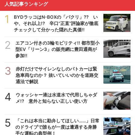
人気記事ランキング
1
BYDラッコはN-BOXの「パクリ」?? い
や、それ以上!? 辛口”正直”評論家が徹底
チェックして分かった隠れた真価!!
2
エアコン付きの3輪モビリティ!! 都市型小
型EV「リーン3」の販売網に豊田通商が
参加!!
3
赤灯だけでサイレンなしのパトカーは緊
急車両なのか？ 抜いていいのかを道路交
通法で解説
4
ウォッシャー液は水道水で代用しちゃダ
メ!? 意外と知らない正しい使い方
5
「これは本当に勘弁してほしい……」日常
のドライブで誰もが一度は遭遇する身勝
手な運転の典型例！