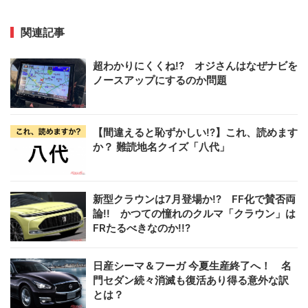
関連記事
超わかりにくくね!? オジさんはなぜナビを
ノースアップにするのか問題
【間違えると恥ずかしい!?】これ、読めます
か？ 難読地名クイズ「八代」
新型クラウンは7月登場か!? FF化で賛否両
論!! かつての憧れのクルマ「クラウン」は
FRたるべきなのか!!?
日産シーマ＆フーガ 今夏生産終了へ！ 名
門セダン続々消滅も復活あり得る意外な訳
とは？