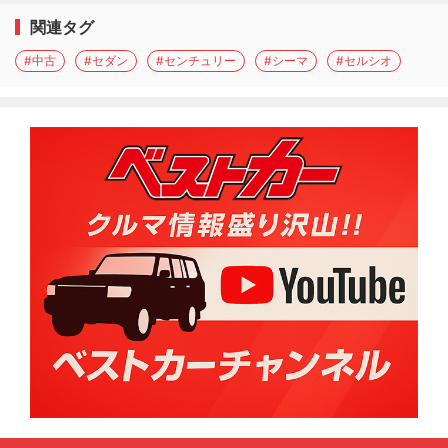
関連タグ
#中古
#セダン
#センチュリー
#シーマ
#セルシオ