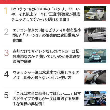
1
BYDラッコはN-BOXの「パクリ」?? い
や、それ以上!? 辛口”正直”評論家が徹底
チェックして分かった隠れた真価!!
2
エアコン付きの3輪モビリティ!! 都市型小
型EV「リーン3」の販売網に豊田通商が
参加!!
3
赤灯だけでサイレンなしのパトカーは緊
急車両なのか？ 抜いていいのかを道路交
通法で解説
4
ウォッシャー液は水道水で代用しちゃダ
メ!? 意外と知らない正しい使い方
5
「これは本当に勘弁してほしい……」日常
のドライブで誰もが一度は遭遇する身勝
手な運転の典型例！