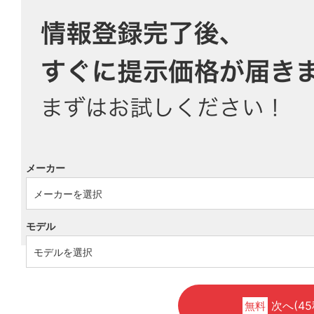
メーカー
モデル
次へ(45
無料