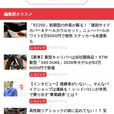
編集部オススメ
「RZ250」初期型の外装が蘇る！「復刻サイド
カバー＆テールカウルセット」ニューパールホ
ワイト8万8000円で発売 ステッカー&未塗装
も
レコメンド
2022年7月7日
【新車】新型キャリパーは自社開発品！ KTM
新型「390 DUKE」2026年モデルが82万
9000円で登場
レコメンド
2022年7月7日
【インタビュー】後継者がいない…。そんなバ
イクショップは連絡を！ レッドバロンが本気
で乗り出す“事業継承”とは？
レコメンド
2022年7月7日
高性能リアショックの前に忘れてない！？ 宝