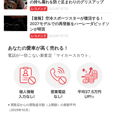
の持ち腐れを防ぐ足まわりのグリスアップ
レコメンド
2022年7月7日
【速報】空冷スポーツスターが復活する！
2027モデルでの再登板をハーレーダビッドソ
ンが明言
レコメンド
2022年7月7日
あなたの愛車が高く売れる！
電話が一切こない新査定「マイカースカウト」
※ 買取店からの買取提示額（上限額）の差額平均
（2025年10月）