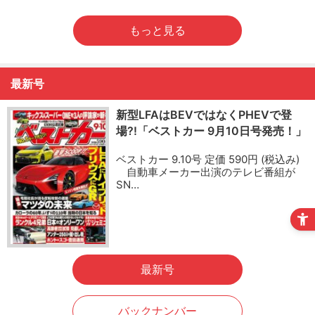
もっと見る
最新号
新型LFAはBEVではなくPHEVで登
場?!「ベストカー 9月10日号発売！」
ベストカー 9.10号 定価 590円 (税込み)
自動車メーカー出演のテレビ番組が
SN…
最新号
バックナンバー