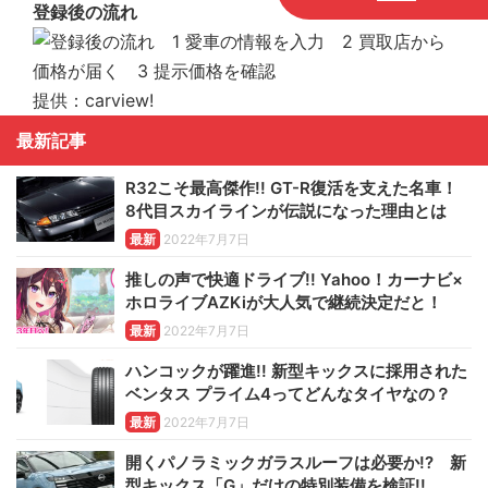
登録後の流れ
提供：carview!
最新記事
R32こそ最高傑作!! GT-R復活を支えた名車！
8代目スカイラインが伝説になった理由とは
最新
2022年7月7日
推しの声で快適ドライブ!! Yahoo！カーナビ×
ホロライブAZKiが大人気で継続決定だと！
最新
2022年7月7日
ハンコックが躍進!! 新型キックスに採用された
ベンタス プライム4ってどんなタイヤなの？
最新
2022年7月7日
開くパノラミックガラスルーフは必要か!? 新
型キックス「G」だけの特別装備を検証!!