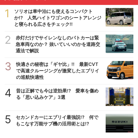
1
ソリオは車中泊にも使えるコンパクト
か!? 人気ハイトワゴンのシートアレンジ
と寝られる広さをチェック!!
2
赤灯だけでサイレンなしのパトカーは緊
急車両なのか？ 抜いていいのかを道路交
通法で解説
3
快適さの秘密は「ギヤ比」!! 最新CVT
で高速クルージングが激変したエブリイ
の巡航快適性
4
昔は正解でも今は逆効果!? 愛車を傷め
る「思い込みケア」3選
5
セカンドカーにエブリイ最強説!? 何で
もこなす万能サブ機の活用術とは!?