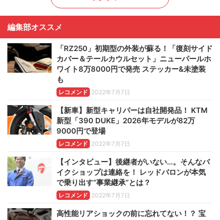
編集部オススメ
「RZ250」初期型の外装が蘇る！「復刻サイド
カバー＆テールカウルセット」ニューパールホ
ワイト8万8000円で発売 ステッカー&未塗装
も
レコメンド
2022年7月7日
【新車】新型キャリパーは自社開発品！ KTM
新型「390 DUKE」2026年モデルが82万
9000円で登場
レコメンド
2022年7月7日
【インタビュー】後継者がいない…。そんなバ
イクショップは連絡を！ レッドバロンが本気
で乗り出す“事業継承”とは？
レコメンド
2022年7月7日
高性能リアショックの前に忘れてない！？ 宝