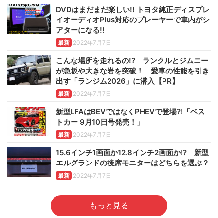
DVDはまだまだ楽しい!! トヨタ純正ディスプレ
イオーディオPlus対応のプレーヤーで車内がシ
アターになる!!
最新
2022年7月7日
こんな場所を走れるの!? ランクルとジムニー
が急坂や大きな岩を突破！ 愛車の性能を引き
出す「ランジム2026」に潜入【PR】
最新
2022年7月7日
新型LFAはBEVではなくPHEVで登場?!「ベス
トカー 9月10日号発売！」
最新
2022年7月7日
15.6インチ1画面か12.8インチ2画面か!? 新型
エルグランドの後席モニターはどちらを選ぶ？
最新
2022年7月7日
もっと見る