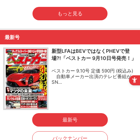
もっと見る
最新号
新型LFAはBEVではなくPHEVで登
場?!「ベストカー 9月10日号発売！」
ベストカー 9.10号 定価 590円 (税込み)
自動車メーカー出演のテレビ番組が
SN…
最新号
バックナンバー