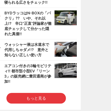
寝られる広さをチェック!!
3
BYDラッコはN-BOXの「パ
クリ」?? いや、それ以
上!? 辛口”正直”評論家が徹
底チェックして分かった隠
れた真価!!
4
ウォッシャー液は水道水で
代用しちゃダメ!? 意外と
知らない正しい使い方
5
エアコン付きの3輪モビリテ
ィ!! 都市型小型EV「リーン
3」の販売網に豊田通商が参
加!!
もっと見る