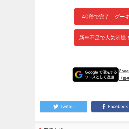
40秒で完了！グー
新車不足で人気沸騰！
Goo
「優
Twitter
Facebook