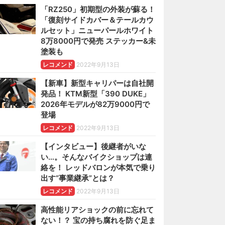
「RZ250」初期型の外装が蘇る！
「復刻サイドカバー＆テールカウ
ルセット」ニューパールホワイト
8万8000円で発売 ステッカー&未
塗装も
レコメンド
2022年9月13日
【新車】新型キャリパーは自社開
発品！ KTM新型「390 DUKE」
2026年モデルが82万9000円で
登場
レコメンド
2022年9月13日
【インタビュー】後継者がいな
い…。そんなバイクショップは連
絡を！ レッドバロンが本気で乗り
出す“事業継承”とは？
レコメンド
2022年9月13日
高性能リアショックの前に忘れて
ない！？ 宝の持ち腐れを防ぐ足ま