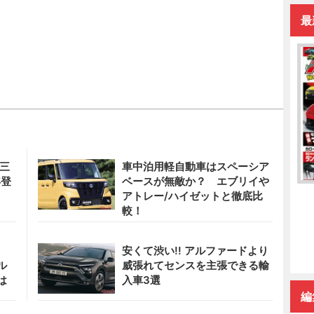
最
 三
車中泊用軽自動車はスペーシア
年登
ベースが無敵か？ エブリイや
アトレー/ハイゼットと徹底比
較！
安くて渋い!! アルファードより
ル
威張れてセンスを主張できる輸
は
入車3選
編