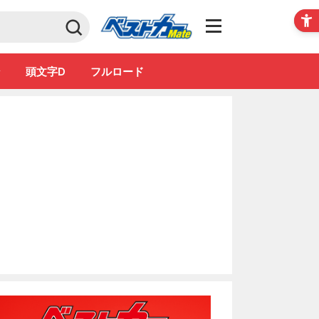
Club
ン
頭文字D
フルロード