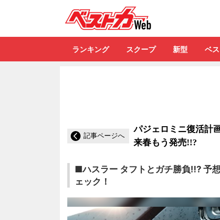
自動車情報誌「ベ
ランキング
スクープ
新型
ベス
パジェロミニ復活計画
記事ページへ
来春もう発売!!?
■ハスラー タフトとガチ勝負!!? 
ェック！