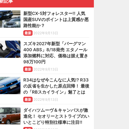
新記事
新型CX-5対フォレスター!! 人気
国産SUVのポイントは上質感か悪
路性能か？
最新
2022年9月13日
スズキ2027年新型「バーグマン
400 ABS」8/18発売 エタノール
添加燃料に対応、価格は据え置き
98万100円
最新
2022年9月13日
R34はなぜ今こんなに人気!? R33
の反省を生かした原点回帰！ 最後
の「RBスカイライン」魅了とは
最新
2022年9月13日
ダイハツムーヴ＆キャンバスが激
進化！ セオリーとストライプのい
いとこどり特別仕様車に注目!!