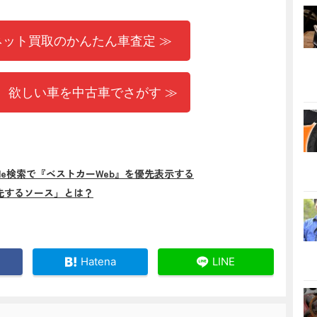
ネット買取のかんたん車査定 ≫
 欲しい車を中古車でさがす ≫
gle検索で『ベストカーWeb』を優先表示する
先するソース」とは？
Hatena
LINE