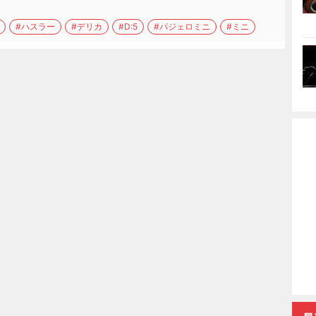
#ハスラー
#デリカ
#D:5
#パジェロミニ
#ミニ