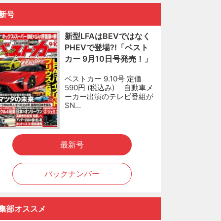
新号
新型LFAはBEVではなく
PHEVで登場?!「ベスト
カー 9月10日号発売！」
ベストカー 9.10号 定価
590円 (税込み) 自動車メ
ーカー出演のテレビ番組が
SN…
最新号
バックナンバー
集部オススメ