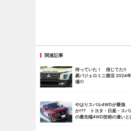
関連記事
待っていた！ 信じてた!!
菱パジェロミニ復活 2024
場!!!
やはりスバル4WDが最強
か!?? トヨタ・日産・スバ
の最先端4WD技術の違いと