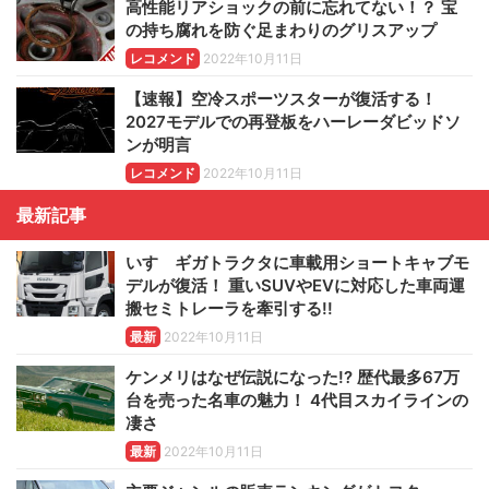
高性能リアショックの前に忘れてない！？ 宝
の持ち腐れを防ぐ足まわりのグリスアップ
レコメンド
2022年10月11日
【速報】空冷スポーツスターが復活する！
2027モデルでの再登板をハーレーダビッドソ
ンが明言
レコメンド
2022年10月11日
最新記事
いすゞギガトラクタに車載用ショートキャブモ
デルが復活！ 重いSUVやEVに対応した車両運
搬セミトレーラを牽引する!!
最新
2022年10月11日
ケンメリはなぜ伝説になった!? 歴代最多67万
台を売った名車の魅力！ 4代目スカイラインの
凄さ
最新
2022年10月11日