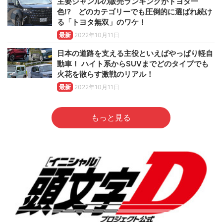
主要ジャンルの販売ランキングがトヨタ一
色!? どのカテゴリーでも圧倒的に選ばれ続け
る「トヨタ無双」のワケ！
最新
2022年10月11日
日本の道路を支える主役といえばやっぱり軽自
動車！ ハイト系からSUVまでどのタイプでも
火花を散らす激戦のリアル！
最新
2022年10月11日
もっと見る