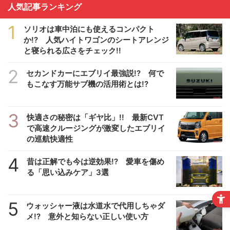
人気記事ランキング
1
ソリオは車中泊にも使えるコンパクト
か!? 人気ハイトワゴンのシートアレンジ
と寝られる広さをチェック!!
2
セカンドカーにエブリイ最強説!? 何で
もこなす万能サブ機の活用術とは!?
3
快適さの秘密は「ギヤ比」!! 最新CVT
で高速クルージングが激変したエブリイ
の巡航快適性
4
昔は正解でも今は逆効果!? 愛車を傷め
る「思い込みケア」3選
5
ウォッシャー液は水道水で代用しちゃダ
メ!? 意外と知らない正しい使い方