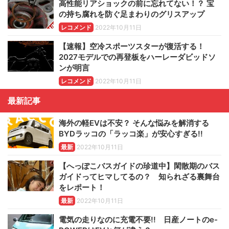
高性能リアショックの前に忘れてない！？ 宝
の持ち腐れを防ぐ足まわりのグリスアップ
レコメンド
2022年10月11日
【速報】空冷スポーツスターが復活する！
2027モデルでの再登板をハーレーダビッドソ
ンが明言
レコメンド
2022年10月11日
最新記事
海外の軽EVは不安？ そんな悩みを解消する
BYDラッコの「ラッコ楽」が安心すぎる!!
最新
2022年10月11日
【へっぽこバスガイドの珍道中】閑散期のバス
ガイドってヒマしてるの？ 知られざる裏舞台
をレポート！
最新
2022年10月11日
電気の走りなのに充電不要!! 日産ノートのe-