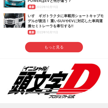
POWERはEVと何が違う？
最新
2022年10月11日
いすゞギガトラクタに車載用ショートキャブモ
デルが復活！ 重いSUVやEVに対応した車両運
搬セミトレーラを牽引する!!
最新
2022年10月11日
もっと見る