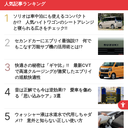
人気記事ランキング
1
ソリオは車中泊にも使えるコンパクト
か!? 人気ハイトワゴンのシートアレンジ
と寝られる広さをチェック!!
2
セカンドカーにエブリイ最強説!? 何で
もこなす万能サブ機の活用術とは!?
3
快適さの秘密は「ギヤ比」!! 最新CVT
で高速クルージングが激変したエブリイ
の巡航快適性
4
昔は正解でも今は逆効果!? 愛車を傷め
る「思い込みケア」3選
5
ウォッシャー液は水道水で代用しちゃダ
メ!? 意外と知らない正しい使い方