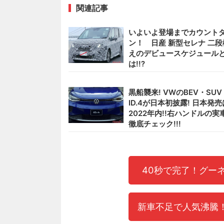
関連記事
いよいよ登場までカウント
ン！ 日産 新型セレナ 二段
えのデビュースケジュール
は!!?
黒船襲来! VWのBEV・SUV
ID.4が日本初披露! 日本発売
2022年内!!右ハンドルの実
徹底チェック!!!
40秒で完了！グー
新車不足で人気沸騰！