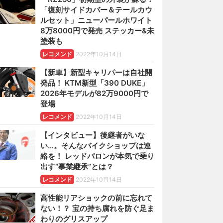
「復刻サイドカバー＆テールカウ
ルセット」ニューパールホワイト
8万8000円で発売 ステッカー&未
塗装も
レコメンド
2022年10月14日
【新車】新型キャリパーは自社開
発品！ KTM新型「390 DUKE」
2026年モデルが82万9000円で
登場
レコメンド
2022年10月14日
【インタビュー】後継者がいな
い…。そんなバイクショップは連
絡を！ レッドバロンが本気で乗り
出す“事業継承”とは？
レコメンド
2022年10月14日
高性能リアショックの前に忘れて
ない！？ 宝の持ち腐れを防ぐ足ま
わりのグリスアップ