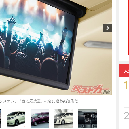
人
1
トシステム。「走る応接室」の名に違わぬ装備だ