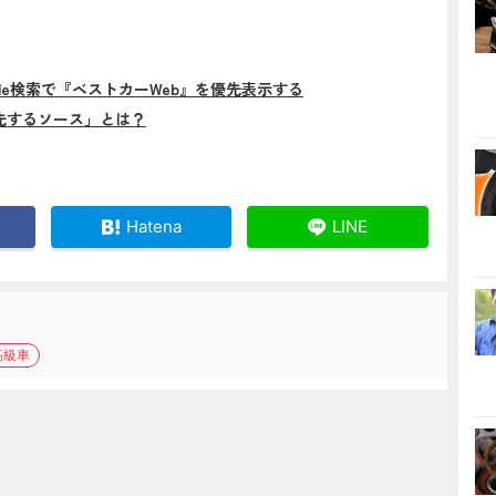
gle検索で『ベストカーWeb』を優先表示する
先するソース」とは？
Hatena
LINE
高級車