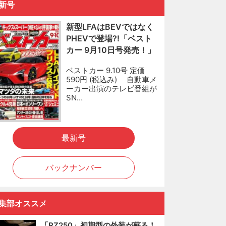
新号
新型LFAはBEVではなく
PHEVで登場?!「ベスト
カー 9月10日号発売！」
ベストカー 9.10号 定価
590円 (税込み) 自動車メ
ーカー出演のテレビ番組が
SN…
最新号
バックナンバー
集部オススメ
「RZ250」初期型の外装が蘇る！