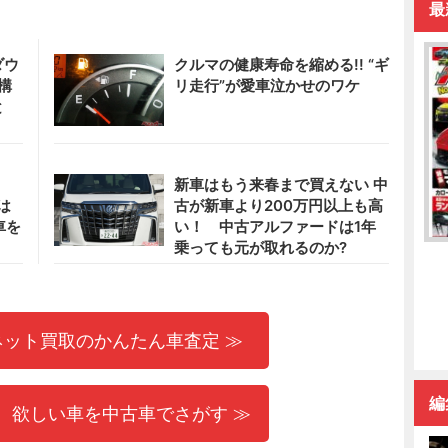
最
ダウ
クルマの健康寿命を縮める!! “ギ
構
リ走行”が愛車泣かせのワケ
と
新車はもう来春まで買えない 中
は
古が新車より200万円以上も高
車を
い！ 中古アルファードは1年
乗っても元が取れるのか?
ネット買取のかんたん車査定 ≫
編
 欲しい車を中古車でさがす ≫