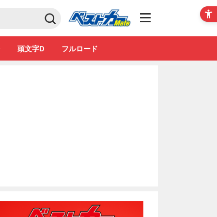
Club
ン
頭文字D
フルロード