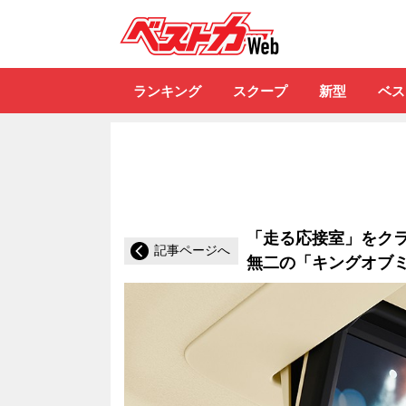
自動車情報誌「ベ
ランキング
スクープ
新型
ベス
「走る応接室」をク
記事ページへ
無二の「キングオブミ