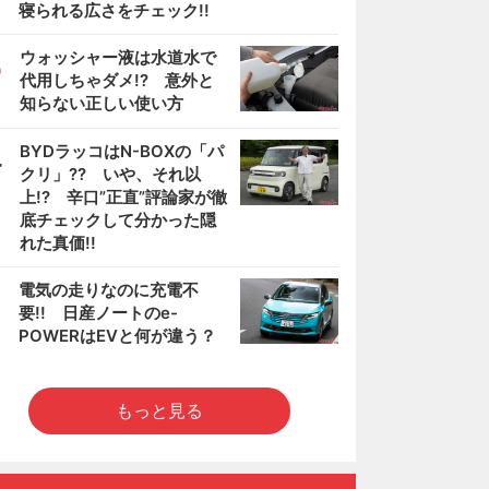
寝られる広さをチェック!!
3
ウォッシャー液は水道水で
代用しちゃダメ!? 意外と
知らない正しい使い方
4
BYDラッコはN-BOXの「パ
クリ」?? いや、それ以
上!? 辛口”正直”評論家が徹
底チェックして分かった隠
れた真価!!
5
電気の走りなのに充電不
要!! 日産ノートのe-
POWERはEVと何が違う？
もっと見る