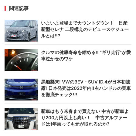
関連記事
いよいよ登場までカウントダウン！ 日産
新型セレナ 二段構えのデビュースケジュー
ルとは!!?
クルマの健康寿命を縮める!! “ギリ走行”が愛
車泣かせのワケ
黒船襲来! VWのBEV・SUV ID.4が日本初披
露! 日本発売は2022年内!!右ハンドルの実車
を徹底チェック!!!
新車はもう来春まで買えない 中古が新車よ
り200万円以上も高い！ 中古アルファー
ドは1年乗っても元が取れるのか?