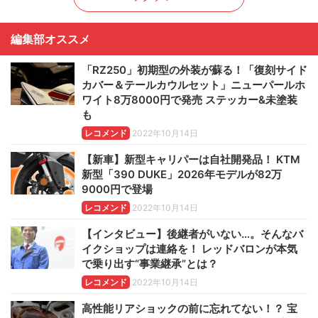
編集部オススメ
「RZ250」初期型の外装が蘇る！「復刻サイド
カバー＆テールカウルセット」ニューパールホ
ワイト8万8000円で発売 ステッカー&未塗装
も
レコメンド
2022年10月14日
【新車】新型キャリパーは自社開発品！ KTM
新型「390 DUKE」2026年モデルが82万
9000円で登場
レコメンド
2022年10月14日
【インタビュー】後継者がいない…。そんなバ
イクショップは連絡を！ レッドバロンが本気
で乗り出す“事業継承”とは？
レコメンド
2022年10月14日
高性能リアショックの前に忘れてない！？ 宝