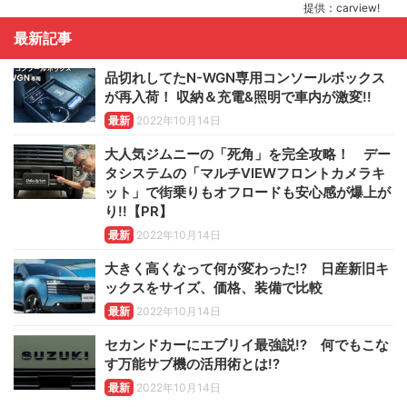
提供：carview!
最新記事
品切れしてたN-WGN専用コンソールボックス
が再入荷！ 収納＆充電&照明で車内が激変!!
最新
2022年10月14日
大人気ジムニーの「死角」を完全攻略！ デー
タシステムの「マルチVIEWフロントカメラキ
ット」で街乗りもオフロードも安心感が爆上が
り!!【PR】
最新
2022年10月14日
大きく高くなって何が変わった!? 日産新旧キ
ックスをサイズ、価格、装備で比較
最新
2022年10月14日
セカンドカーにエブリイ最強説!? 何でもこな
す万能サブ機の活用術とは!?
最新
2022年10月14日