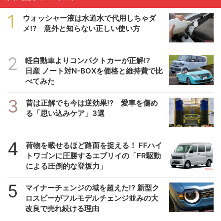
1
ウォッシャー液は水道水で代用しちゃダ
メ!? 意外と知らない正しい使い方
2
軽自動車よりコンパクトカーが正解!?
日産 ノート対N-BOXを価格と維持費で比
べてみた
3
昔は正解でも今は逆効果!? 愛車を傷め
る「思い込みケア」3選
4
荷物を載せるほど路面を捉える！ FFハイ
トワゴンに圧勝するエブリイの「FR駆動
による圧倒的な登坂力」
5
マイナーチェンジの域を超えた!? 新型ク
ロスビーがフルモデルチェンジ並みの大
改良で売れ続ける理由