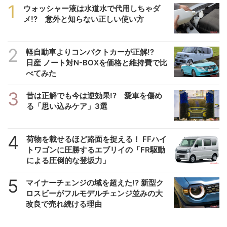
1
ウォッシャー液は水道水で代用しちゃダ
メ!? 意外と知らない正しい使い方
2
軽自動車よりコンパクトカーが正解!?
日産 ノート対N-BOXを価格と維持費で比
べてみた
3
昔は正解でも今は逆効果!? 愛車を傷め
る「思い込みケア」3選
4
荷物を載せるほど路面を捉える！ FFハイ
トワゴンに圧勝するエブリイの「FR駆動
による圧倒的な登坂力」
5
マイナーチェンジの域を超えた!? 新型ク
ロスビーがフルモデルチェンジ並みの大
改良で売れ続ける理由