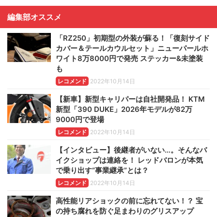
編集部オススメ
「RZ250」初期型の外装が蘇る！「復刻サイド
カバー＆テールカウルセット」ニューパールホ
ワイト8万8000円で発売 ステッカー&未塗装
も
レコメンド
2022年10月14日
【新車】新型キャリパーは自社開発品！ KTM
新型「390 DUKE」2026年モデルが82万
9000円で登場
レコメンド
2022年10月14日
【インタビュー】後継者がいない…。そんなバ
イクショップは連絡を！ レッドバロンが本気
で乗り出す“事業継承”とは？
レコメンド
2022年10月14日
高性能リアショックの前に忘れてない！？ 宝
の持ち腐れを防ぐ足まわりのグリスアップ