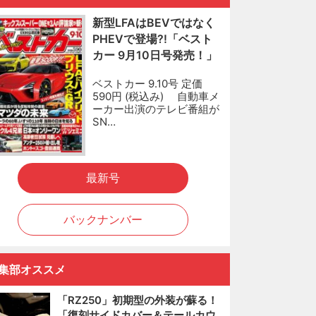
新型LFAはBEVではなく
PHEVで登場?!「ベスト
カー 9月10日号発売！」
ベストカー 9.10号 定価
590円 (税込み) 自動車メ
ーカー出演のテレビ番組が
SN…
最新号
バックナンバー
集部オススメ
「RZ250」初期型の外装が蘇る！
「復刻サイドカバー＆テールカウ