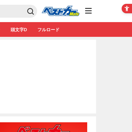
Club
ン
頭文字D
フルロード