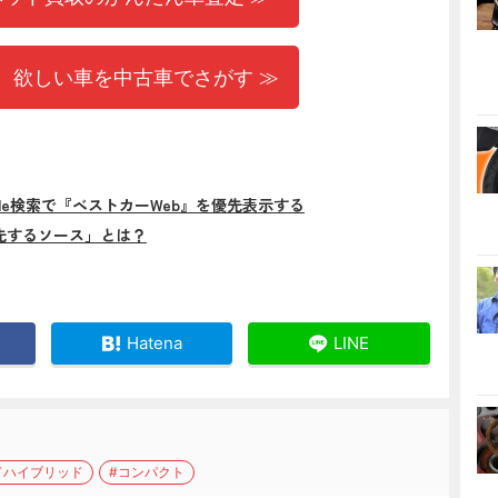
 欲しい車を中古車でさがす ≫
gle検索で『ベストカーWeb』を優先表示する
先するソース」とは？
Hatena
LINE
ドハイブリッド
#コンパクト