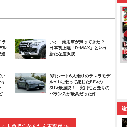
イラ
いすゞ乗用車が帰ってきた!?
デル
日本初上陸「D-MAX」という
で進
新たな選択肢
てい
3列シート6人乗りのテスラモデ
ーキ
ルY Lに乗って感じたBEVの
い
SUV最強説！ 実用性と走りの
ど
バランスが最高だった件
編
ネット買取のかんたん車査定 ≫