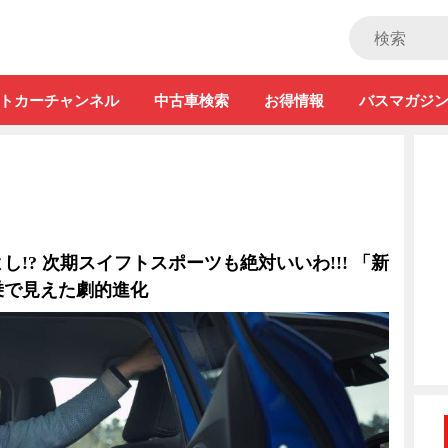
ストカー」
トカーチャンネル
中古車検索
お得情報
バスマガジ
!? 次期スイフトスポーツも絶対いいわ!!! 「新
乗で見えた劇的進化