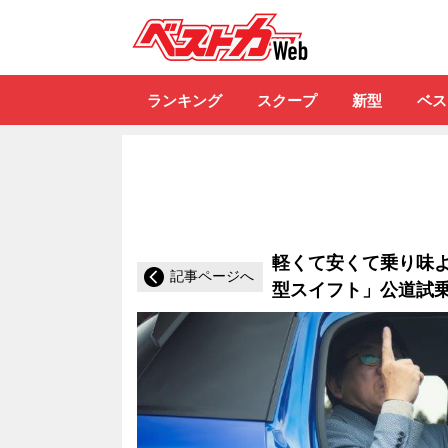
自動車情報誌「ベ
ランキング
スクープ
新型
ベス
軽くて安くて乗り味よし
記事ページへ
型スイフト」公道試