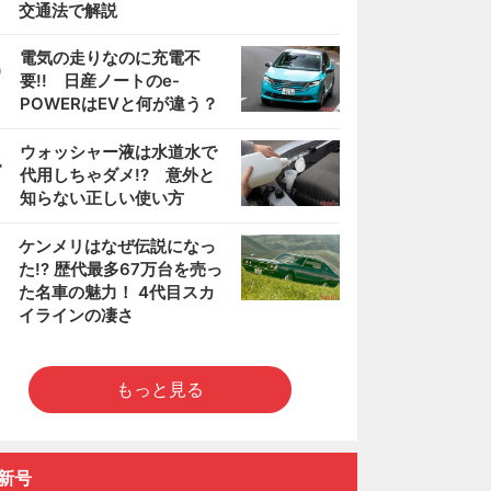
交通法で解説
3
電気の走りなのに充電不
要!! 日産ノートのe-
POWERはEVと何が違う？
4
ウォッシャー液は水道水で
代用しちゃダメ!? 意外と
知らない正しい使い方
5
ケンメリはなぜ伝説になっ
た!? 歴代最多67万台を売っ
た名車の魅力！ 4代目スカ
イラインの凄さ
もっと見る
新号