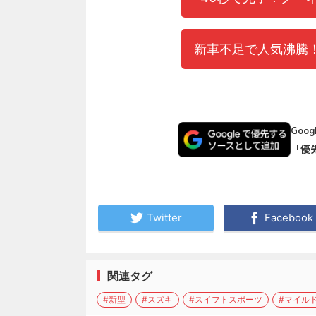
新車不足で人気沸騰！
Goo
「優
Twitter
Facebook
関連タグ
#新型
#スズキ
#スイフトスポーツ
#マイル