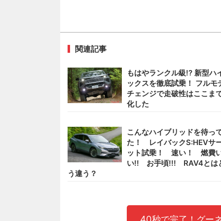
関連記事
もはやランクル級!? 新型ハ
ックスを徹底試乗！ フルモ
チェンジで走破性はここま
化した
こんなハイブリッドを待っ
た！ レイバックS:HEVサ
ット試乗！ 速い！ 燃費
い!! お手頃!!! RAV4とは
う違う？
40秒で完了！グー