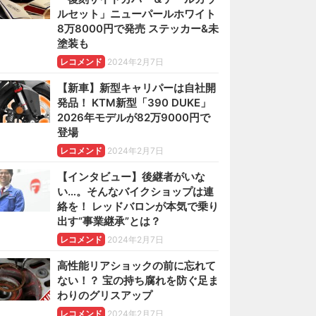
ルセット」ニューパールホワイト
8万8000円で発売 ステッカー&未
塗装も
レコメンド
2024年2月7日
【新車】新型キャリパーは自社開
発品！ KTM新型「390 DUKE」
2026年モデルが82万9000円で
登場
レコメンド
2024年2月7日
【インタビュー】後継者がいな
い…。そんなバイクショップは連
絡を！ レッドバロンが本気で乗り
出す“事業継承”とは？
レコメンド
2024年2月7日
高性能リアショックの前に忘れて
ない！？ 宝の持ち腐れを防ぐ足ま
わりのグリスアップ
レコメンド
2024年2月7日