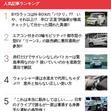
人気記事ランキング
1
BYDラッコはN-BOXの「パクリ」?? い
や、それ以上!? 辛口”正直”評論家が徹底
チェックして分かった隠れた真価!!
2
エアコン付きの3輪モビリティ!! 都市型小
型EV「リーン3」の販売網に豊田通商が
参加!!
3
赤灯だけでサイレンなしのパトカーは緊
急車両なのか？ 抜いていいのかを道路交
通法で解説
4
ウォッシャー液は水道水で代用しちゃダ
メ!? 意外と知らない正しい使い方
5
「これは本当に勘弁してほしい……」日常
のドライブで誰もが一度は遭遇する身勝
手な運転の典型例！