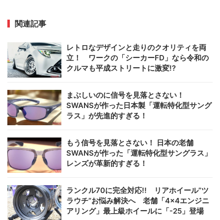
関連記事
レトロなデザインと走りのクオリティを両
立！ ワークの「シーカーFD」なら令和の
クルマも平成ストリートに激変!?
まぶしいのに信号を見落とさない！
SWANSが作った日本製「運転特化型サング
ラス」が先進的すぎる！
もう信号を見落とさない！ 日本の老舗
SWANSが作った「運転特化型サングラス」
レンズが革新的すぎる！
ランクル70に完全対応!! リアホイール”ツ
ラウチ”お悩み解決へ 老舗「4×4エンジニ
アリング」最上級ホイールに「-25」登場