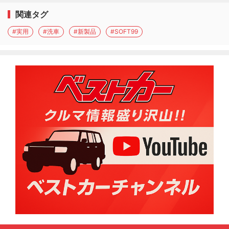
関連タグ
#実用
#洗車
#新製品
#SOFT99