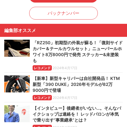
バックナンバー
編集部オススメ
「RZ250」初期型の外装が蘇る！「復刻サイド
カバー＆テールカウルセット」ニューパールホ
ワイト8万8000円で発売 ステッカー&未塗装
も
レコメンド
2024年4月17日
【新車】新型キャリパーは自社開発品！ KTM
新型「390 DUKE」2026年モデルが82万
9000円で登場
レコメンド
2024年4月17日
【インタビュー】後継者がいない…。そんなバ
イクショップは連絡を！ レッドバロンが本気
で乗り出す“事業継承”とは？