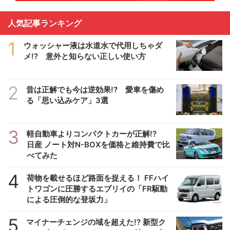
人気記事ランキング
1
ウォッシャー液は水道水で代用しちゃダ
メ!? 意外と知らない正しい使い方
2
昔は正解でも今は逆効果!? 愛車を傷め
る「思い込みケア」3選
3
軽自動車よりコンパクトカーが正解!?
日産 ノート対N-BOXを価格と維持費で比
べてみた
4
荷物を載せるほど路面を捉える！ FFハイ
トワゴンに圧勝するエブリイの「FR駆動
による圧倒的な登坂力」
5
マイナーチェンジの域を超えた!? 新型ク