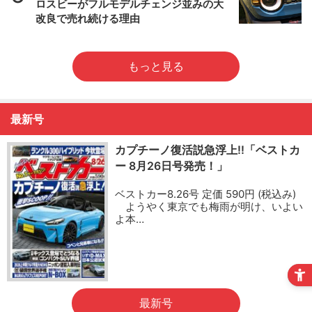
ロスビーがフルモデルチェンジ並みの大
改良で売れ続ける理由
もっと見る
最新号
カプチーノ復活説急浮上!!「ベストカ
ー 8月26日号発売！」
ベストカー8.26号 定価 590円 (税込み)
ようやく東京でも梅雨が明け、いよい
よ本…
最新号