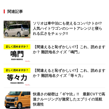
関連記事
ソリオは車中泊にも使えるコンパクトか!?
人気ハイトワゴンのシートアレンジと寝ら
れる広さをチェック!!
【間違えると恥ずかしい!?】これ、読めます
か？ 難読地名クイズ「鳴門」
【間違えると恥ずかしい!?】これ、読めます
か？ 難読地名クイズ「等々力」
快適さの秘密は「ギヤ比」!! 最新CVTで高
速クルージングが激変したエブリイの巡航
快適性