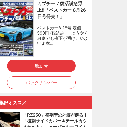
カプチーノ復活説急浮
上!!「ベストカー 8月26
日号発売！」
ベストカー8.26号 定価
590円 (税込み) ようやく
東京でも梅雨が明け、いよ
いよ本…
最新号
バックナンバー
集部オススメ
「RZ250」初期型の外装が蘇る！
「復刻サイドカバー＆テールカウ
ルセット」ニューパールホワイト