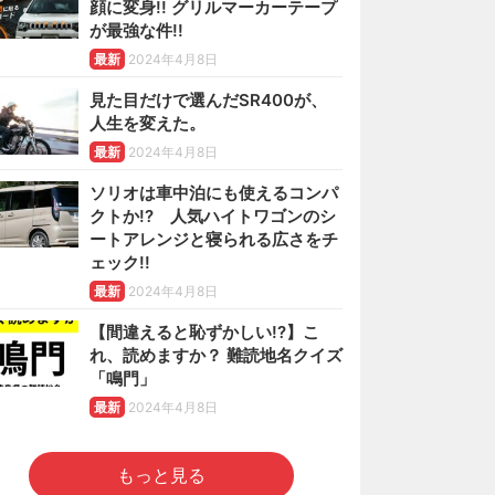
顔に変身!! グリルマーカーテープ
が最強な件!!
最新
2024年4月8日
見た目だけで選んだSR400が、
人生を変えた。
最新
2024年4月8日
ソリオは車中泊にも使えるコンパ
クトか!? 人気ハイトワゴンのシ
ートアレンジと寝られる広さをチ
ェック!!
最新
2024年4月8日
【間違えると恥ずかしい!?】こ
れ、読めますか？ 難読地名クイズ
「鳴門」
最新
2024年4月8日
もっと見る