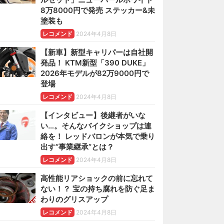
8万8000円で発売 ステッカー&未
塗装も
レコメンド
2024年4月8日
【新車】新型キャリパーは自社開
発品！ KTM新型「390 DUKE」
2026年モデルが82万9000円で
登場
レコメンド
2024年4月8日
【インタビュー】後継者がいな
い…。そんなバイクショップは連
絡を！ レッドバロンが本気で乗り
出す“事業継承”とは？
レコメンド
2024年4月8日
高性能リアショックの前に忘れて
ない！？ 宝の持ち腐れを防ぐ足ま
わりのグリスアップ
レコメンド
2024年4月8日