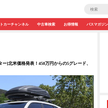
ストカー」
トカーチャンネル
中古車検索
お得情報
バスマガジ
ター]北米価格発表！450万円からの5グレード、
？