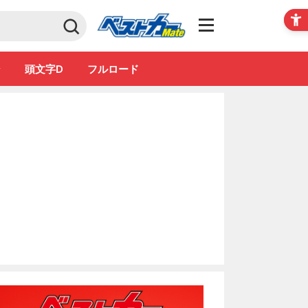
Club
ン
頭文字D
フルロード