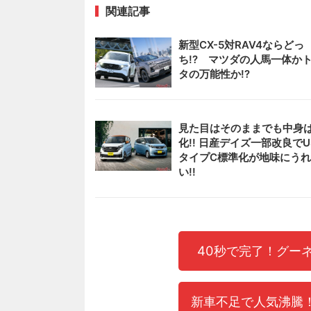
関連記事
新型CX-5対RAV4ならどっ
ち!? マツダの人馬一体か
タの万能性か!?
見た目はそのままでも中身
化!! 日産デイズ一部改良でU
タイプC標準化が地味にう
い!!
40秒で完了！グー
新車不足で人気沸騰！