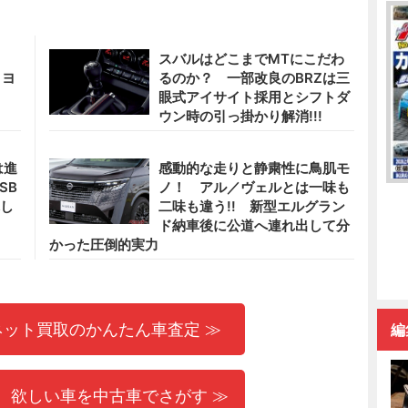
スバルはどこまでMTにこだわ
トヨ
るのか？ 一部改良のBRZは三
眼式アイサイト採用とシフトダ
ウン時の引っ掛かり解消!!!
は進
感動的な走りと静粛性に鳥肌モ
SB
ノ！ アル／ヴェルとは一味も
れし
二味も違う!! 新型エルグラン
ド納車後に公道へ連れ出して分
かった圧倒的実力
ネット買取のかんたん車査定 ≫
編
 欲しい車を中古車でさがす ≫