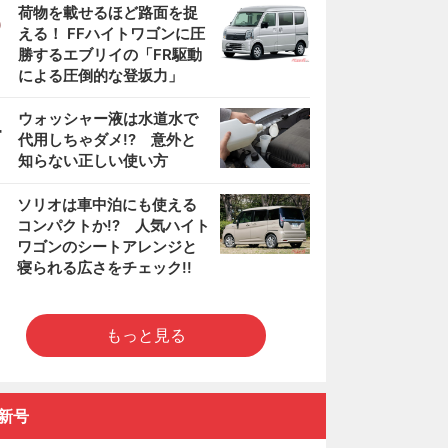
3
荷物を載せるほど路面を捉
える！ FFハイトワゴンに圧
勝するエブリイの「FR駆動
による圧倒的な登坂力」
4
ウォッシャー液は水道水で
代用しちゃダメ!? 意外と
知らない正しい使い方
5
ソリオは車中泊にも使える
コンパクトか!? 人気ハイト
ワゴンのシートアレンジと
寝られる広さをチェック!!
もっと見る
新号