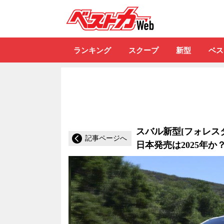
自動車情報誌「ベ
ランキング
スクープ
新型
ベス
スバル新型[フォレス
記事ページへ
日本発売は2025年か