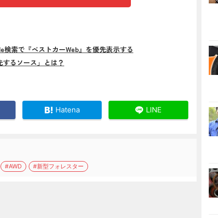
gle検索で『ベストカーWeb』を優先表示する
先するソース」とは？
Hatena
LINE
#AWD
#新型フォレスター