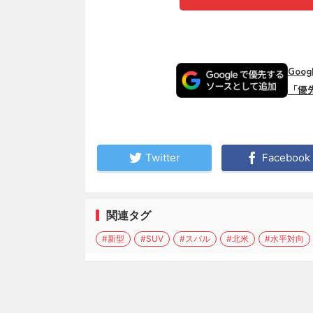
Goo
「優
Twitter
Facebook
関連タグ
#新型
#SUV
#スバル
#北米
#水平対向