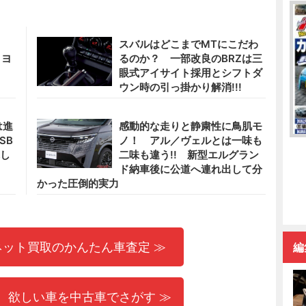
スバルはどこまでMTにこだわ
トヨ
るのか？ 一部改良のBRZは三
眼式アイサイト採用とシフトダ
ウン時の引っ掛かり解消!!!
は進
感動的な走りと静粛性に鳥肌モ
SB
ノ！ アル／ヴェルとは一味も
れし
二味も違う!! 新型エルグラン
ド納車後に公道へ連れ出して分
かった圧倒的実力
ネット買取のかんたん車査定 ≫
編
 欲しい車を中古車でさがす ≫