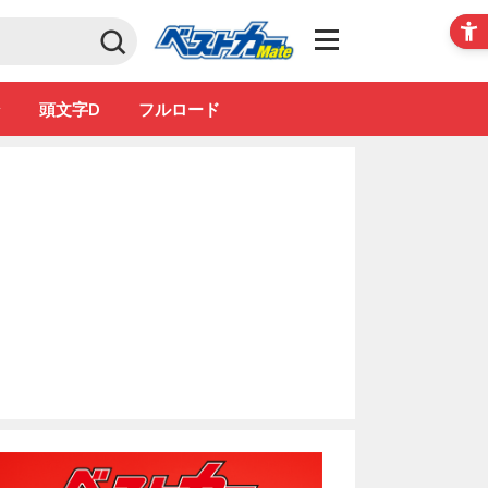
Club
ン
頭文字D
フルロード