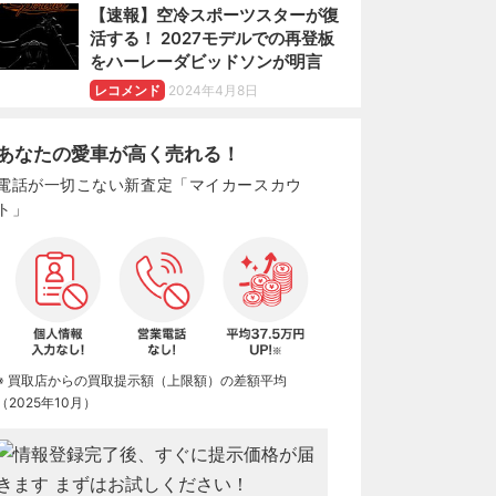
【速報】空冷スポーツスターが復
活する！ 2027モデルでの再登板
をハーレーダビッドソンが明言
レコメンド
2024年4月8日
あなたの愛車が高く売れる！
電話が一切こない新査定「マイカースカウ
ト」
※ 買取店からの買取提示額（上限額）の差額平均
（2025年10月）