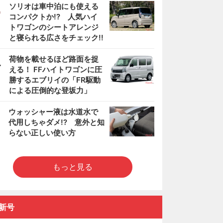
3
ソリオは車中泊にも使える
コンパクトか!? 人気ハイ
トワゴンのシートアレンジ
と寝られる広さをチェック!!
4
荷物を載せるほど路面を捉
える！ FFハイトワゴンに圧
勝するエブリイの「FR駆動
による圧倒的な登坂力」
5
ウォッシャー液は水道水で
代用しちゃダメ!? 意外と知
らない正しい使い方
もっと見る
新号