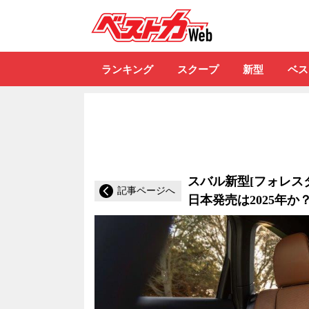
自動車情報誌「ベ
ランキング
スクープ
新型
ベス
スバル新型[フォレス
記事ページへ
日本発売は2025年か