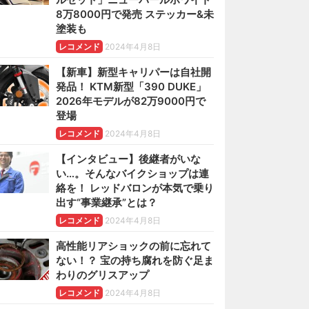
8万8000円で発売 ステッカー&未
塗装も
レコメンド
2024年4月8日
【新車】新型キャリパーは自社開
発品！ KTM新型「390 DUKE」
2026年モデルが82万9000円で
登場
レコメンド
2024年4月8日
【インタビュー】後継者がいな
い…。そんなバイクショップは連
絡を！ レッドバロンが本気で乗り
出す“事業継承”とは？
レコメンド
2024年4月8日
高性能リアショックの前に忘れて
ない！？ 宝の持ち腐れを防ぐ足ま
わりのグリスアップ
レコメンド
2024年4月8日