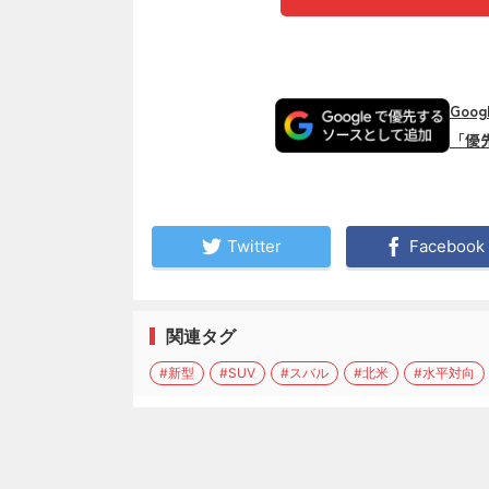
Goo
「優
Twitter
Facebook
関連タグ
#新型
#SUV
#スバル
#北米
#水平対向