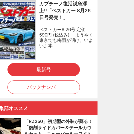
カプチーノ復活説急浮
上!!「ベストカー 8月26
日号発売！」
ベストカー8.26号 定価
590円 (税込み) ようやく
東京でも梅雨が明け、いよ
いよ本…
最新号
バックナンバー
集部オススメ
「RZ250」初期型の外装が蘇る！
「復刻サイドカバー＆テールカウ
ルセット」ニューパールホワイト