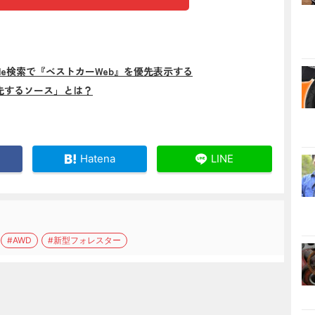
gle検索で『ベストカーWeb』を優先表示する
先するソース」とは？
Hatena
LINE
#AWD
#新型フォレスター