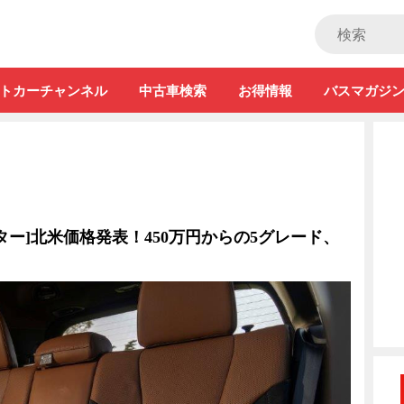
ストカー」
トカーチャンネル
中古車検索
お得情報
バスマガジ
ター]北米価格発表！450万円からの5グレード、
？