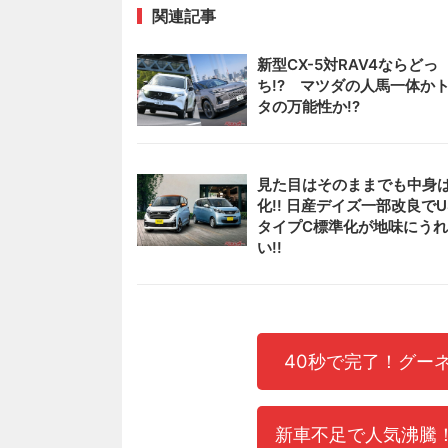
関連記事
新型CX-5対RAV4ならどっ
ち!? マツダの人馬一体か
タの万能性か!?
見た目はそのままでも中身
化!! 日産デイズ一部改良でU
タイプC標準化が地味にう
い!!
40秒で完了！グー
新車不足で人気沸騰！