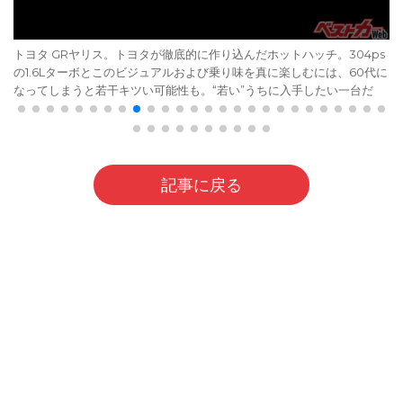
トヨタ GRヤリス。トヨタが徹底的に作り込んだホットハッチ。304ps
の1.6Lターボとこのビジュアルおよび乗り味を真に楽しむには、60代に
なってしまうと若干キツい可能性も。“若い”うちに入手したい一台だ
記事に戻る