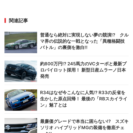
関連記事
普通なら絶対に実現しない夢の競演!? クル
マ界の伝説的な一戦となった「異種格闘技
バトル」の裏側を激白!!
約800万円!? 245馬力のVCターボと最新プ
ロパイロット採用！ 新型日産ムラーノ日本
発売
R34はなぜ今こんなに人気!? R33の反省を
生かした原点回帰！ 最後の「RBスカイライ
ン」魅了とは
最廉価グレードで本当に困らない!? スズキ
ソリオ ハイブリッドMGの装備を徹底チェ