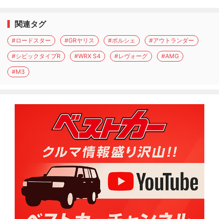
関連タグ
#ロードスター
#GRヤリス
#ポルシェ
#アウトランダー
#シビックタイプR
#WRX S4
#レヴォーグ
#AMG
#M3