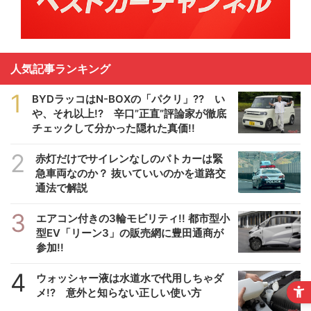
人気記事ランキング
1
BYDラッコはN-BOXの「パクリ」?? い
や、それ以上!? 辛口”正直”評論家が徹底
チェックして分かった隠れた真価!!
2
赤灯だけでサイレンなしのパトカーは緊
急車両なのか？ 抜いていいのかを道路交
通法で解説
3
エアコン付きの3輪モビリティ!! 都市型小
型EV「リーン3」の販売網に豊田通商が
参加!!
4
ウォッシャー液は水道水で代用しちゃダ
メ!? 意外と知らない正しい使い方