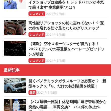
イクショップは連絡を！ レッドバロンが本気
で乗り出す“事業継承”とは？
レコメンド
2024年6月8日
高性能リアショックの前に忘れてない！？ 宝
の持ち腐れを防ぐ足まわりのグリスアップ
レコメンド
2024年6月8日
【速報】空冷スポーツスターが復活する！
2027モデルでの再登板をハーレーダビッドソ
ンが明言
レコメンド
2024年6月8日
最新記事
開くパノラミックガラスルーフは必要か!? 新
型キックス「G」だけの特別装備を検証!!
最新
2024年6月8日
【バス運転士日誌】休憩時間に運行管理者から
突然の電話……車両交換? バス停の休止作