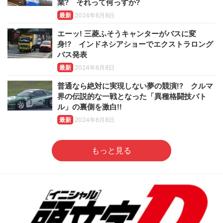
業? それって何っすか?
最新
2024年6月8日
エーッ! 三菱ふそうキャンターがバスに変
身!? インドネシアショーでエクストラロング
バス発表
最新
2024年6月8日
普通なら絶対に実現しない夢の競演!? クルマ
界の伝説的な一戦となった「異種格闘技バト
ル」の裏側を激白!!
最新
2024年6月8日
もっと見る