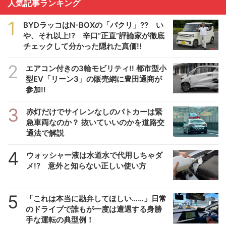
人気記事ランキング
1
BYDラッコはN-BOXの「パクリ」?? い
や、それ以上!? 辛口”正直”評論家が徹底
チェックして分かった隠れた真価!!
2
エアコン付きの3輪モビリティ!! 都市型小
型EV「リーン3」の販売網に豊田通商が
参加!!
3
赤灯だけでサイレンなしのパトカーは緊
急車両なのか？ 抜いていいのかを道路交
通法で解説
4
ウォッシャー液は水道水で代用しちゃダ
メ!? 意外と知らない正しい使い方
5
「これは本当に勘弁してほしい……」日常
のドライブで誰もが一度は遭遇する身勝
手な運転の典型例！