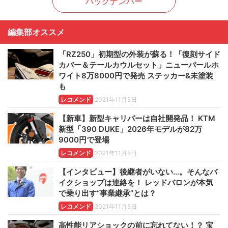
バックナンバー
編集部オススメ
「RZ250」初期型の外装が蘇る！「復刻サイド
カバー＆テールカウルセット」ニューパールホ
ワイト8万8000円で発売 ステッカー&未塗装
も
レコメンド
2021年11月5日
【新車】新型キャリパーは自社開発品！ KTM
新型「390 DUKE」2026年モデルが82万
9000円で登場
レコメンド
2021年11月5日
【インタビュー】後継者がいない…。そんなバ
イクショップは連絡を！ レッドバロンが本気
で乗り出す“事業継承”とは？
レコメンド
2021年11月5日
高性能リアショックの前に忘れてない！？ 宝