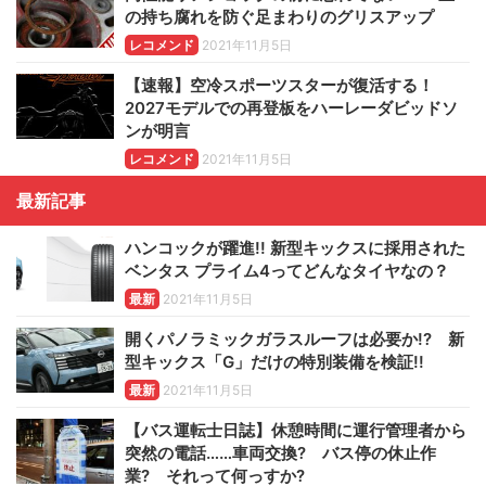
の持ち腐れを防ぐ足まわりのグリスアップ
レコメンド
2021年11月5日
【速報】空冷スポーツスターが復活する！
2027モデルでの再登板をハーレーダビッドソ
ンが明言
レコメンド
2021年11月5日
最新記事
ハンコックが躍進!! 新型キックスに採用された
ベンタス プライム4ってどんなタイヤなの？
最新
2021年11月5日
開くパノラミックガラスルーフは必要か!? 新
型キックス「G」だけの特別装備を検証!!
最新
2021年11月5日
【バス運転士日誌】休憩時間に運行管理者から
突然の電話……車両交換? バス停の休止作
業? それって何っすか?