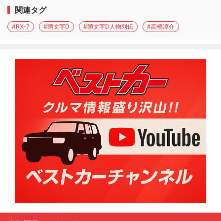
関連タグ
#RX-7
#頭文字D
#頭文字D人物列伝
#高橋涼介