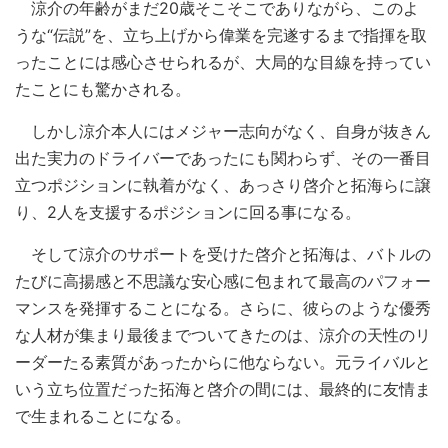
涼介の年齢がまだ20歳そこそこでありながら、このよ
うな“伝説”を、立ち上げから偉業を完遂するまで指揮を取
ったことには感心させられるが、大局的な目線を持ってい
たことにも驚かされる。
しかし涼介本人にはメジャー志向がなく、自身が抜きん
出た実力のドライバーであったにも関わらず、その一番目
立つポジションに執着がなく、あっさり啓介と拓海らに譲
り、2人を支援するポジションに回る事になる。
そして涼介のサポートを受けた啓介と拓海は、バトルの
たびに高揚感と不思議な安心感に包まれて最高のパフォー
マンスを発揮することになる。さらに、彼らのような優秀
な人材が集まり最後までついてきたのは、涼介の天性のリ
ーダーたる素質があったからに他ならない。元ライバルと
いう立ち位置だった拓海と啓介の間には、最終的に友情ま
で生まれることになる。