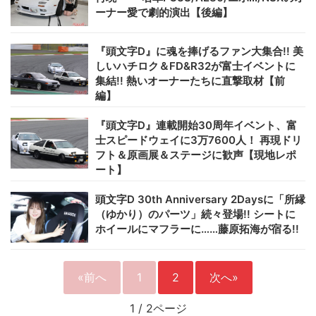
ーナー愛で劇的演出【後編】
『頭文字D』に魂を捧げるファン大集合!! 美
しいハチロク＆FD&R32が富士イベントに
集結!! 熱いオーナーたちに直撃取材【前
編】
『頭文字D』連載開始30周年イベント、富
士スピードウェイに3万7600人！ 再現ドリ
フト＆原画展＆ステージに歓声【現地レポ
ート】
頭文字D 30th Anniversary 2Daysに「所縁
（ゆかり）のパーツ」続々登場!! シートに
ホイールにマフラーに……藤原拓海が宿る!!
«前へ
1
2
次へ»
1
/
2ページ