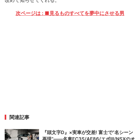
改めて知らせてくれる。
次ページは : ■見るものすべてを夢中にさせる男
関連記事
『頭文字D』×実車が交差! 富士で“名シーン
再現”——名車FC3S/AE86/エボIII/NSXのオ