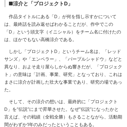
■涼介と「プロジェクトD」
作品タイトルにある「D」が何を指し示すかについて
は、最終話を読み返せばわかることだが、作中でこの
「D」という頭文字（イニシャル）をチーム名に付けたの
は、ほかでもない高橋涼介である。
しかし「プロジェクトD」というチーム名は、「レッド
サンズ」や「エンペラー」、「パープルシャドウ」などと
異なり、およそ走り屋らしからぬ響きだが、「プロジェク
ト」の意味は「計画、事業、研究」となっており、これは
まさに涼介が計画した壮大な事業であり、研究の場であっ
た。
そして、その涼介の想いは、最終的に「プロジェクト
D」を“伝説”にまで昇華させた。なぜ“伝説”になったかと
言えば、その戦績（全戦全勝）もさることながら、活動期
間がわずか1年のみだったということもある。