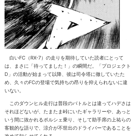
白いFC（RX-7）の走りを期待していた読者にとって
は、まさに「待ってました！」の瞬間だ。「プロジェクト
D」の活動が始まって以降、彼は司令塔に徹していたた
め、久々のFCの登場で気持ちの昂りを抑えられないに違
いない。
このダウンヒル走行は普段のバトルとは違ってハデさは
それほどないが、たまたま峠にいたギャラリーや、あっと
いう間に抜かれるポルシェ乗り、そして助手席の上祐らの
客観的な語りで、涼介が不世出のドライバーであることを