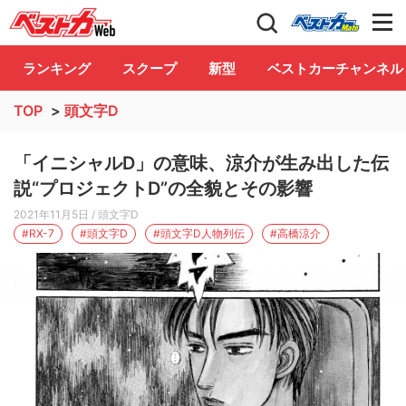
自動車情報誌「ベストカー」
Club
ランキング
スクープ
新型
ベストカーチャンネル
TOP
>
頭文字D
「イニシャルD」の意味、涼介が生み出した伝
説“プロジェクトD”の全貌とその影響
2021年11月5日
/ 頭文字D
#RX-7
#頭文字D
#頭文字D人物列伝
#高橋涼介