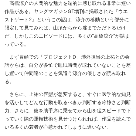
高橋涼介の人間的な魅力を端的に感じ取れる非常に短い
作品がある。ヤングマガジンGT増刊に掲載された『ウエ
ストゲート2』というこの話は、涼介の移動という部分に
限定して見てみれば、山頂からから麓までただ下るだけ
だ。しかしこのエピソードには、多くの“高橋涼介”が詰ま
っている。
まず冒頭での「プロジェクトD」渉外担当の上祐との会
話からは、自分が多忙で睡眠時間が取れていないことを差
し置いて仲間達のことを気遣う涼介の優しさが読み取れ
る。
さらに、上祐の容態が急変すると、すぐに医学的な知見
を活かしてどんな行動を取るべきか判断する冷静さと判断
力。さらに、彼を助手席に乗せてから山を猛スピードで下
っていく際の運転技術を見せつけられれば、作品を読んで
いる多くの若者が心惹かれてしまうに違いない。