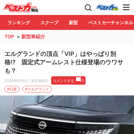
自動車情報誌「ベストカー」
Club
ランキング
スクープ
新型
ベストカーチャンネル
TOP
>
新型車紹介
エルグランドの頂点「VIP」はやっぱり別
格!? 固定式アームレスト仕様登場のウワサ
も？
2026年6月8日
/ 新型車紹介
コメントする
0
#日産
#エルグランド