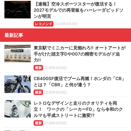
【速報】空冷スポーツスターが復活する！
2027モデルでの再登板をハーレーダビッドソ
ンが明言
レコメンド
2026年6月8日
最新記事
東京駅でミニカーに見惚れろ!! オートアートが
手がけた頭文字Dや007の精密モデルがド迫
力!!
最新
2026年6月8日
CB400SF復活でブーム再燃！ホンダの「CB」
とは？「CBR」と何が違う？
最新
2026年6月8日
レトロなデザインと走りのクオリティを両
立！ ワークの「シーカーFD」なら令和のク
ルマも平成ストリートに激変!?
最新
2026年6月8日