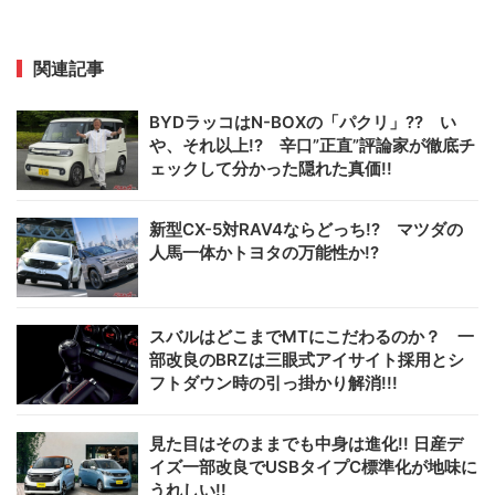
関連記事
BYDラッコはN-BOXの「パクリ」?? い
や、それ以上!? 辛口”正直”評論家が徹底チ
ェックして分かった隠れた真価!!
新型CX-5対RAV4ならどっち!? マツダの
人馬一体かトヨタの万能性か!?
スバルはどこまでMTにこだわるのか？ 一
部改良のBRZは三眼式アイサイト採用とシ
フトダウン時の引っ掛かり解消!!!
見た目はそのままでも中身は進化!! 日産デ
イズ一部改良でUSBタイプC標準化が地味に
うれしい!!