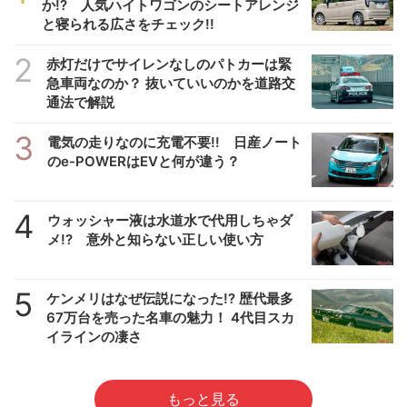
か!? 人気ハイトワゴンのシートアレンジ
と寝られる広さをチェック!!
2
赤灯だけでサイレンなしのパトカーは緊
急車両なのか？ 抜いていいのかを道路交
通法で解説
3
電気の走りなのに充電不要!! 日産ノート
のe-POWERはEVと何が違う？
4
ウォッシャー液は水道水で代用しちゃダ
メ!? 意外と知らない正しい使い方
5
ケンメリはなぜ伝説になった!? 歴代最多
67万台を売った名車の魅力！ 4代目スカ
イラインの凄さ
もっと見る