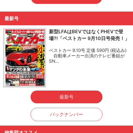
最新号
新型LFAはBEVではなくPHEVで登
場?!「ベストカー 9月10日号発売！」
ベストカー 9.10号 定価 590円 (税込み)
自動車メーカー出演のテレビ番組が
SN…
最新号
バックナンバー
編集部オススメ