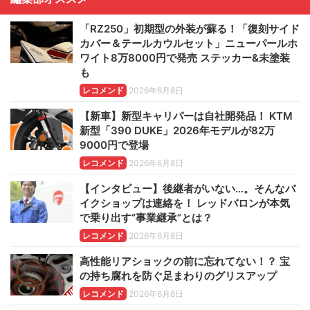
「RZ250」初期型の外装が蘇る！「復刻サイド
カバー＆テールカウルセット」ニューパールホ
ワイト8万8000円で発売 ステッカー&未塗装
も
レコメンド
2026年6月8日
【新車】新型キャリパーは自社開発品！ KTM
新型「390 DUKE」2026年モデルが82万
9000円で登場
レコメンド
2026年6月8日
【インタビュー】後継者がいない…。そんなバ
イクショップは連絡を！ レッドバロンが本気
で乗り出す“事業継承”とは？
レコメンド
2026年6月8日
高性能リアショックの前に忘れてない！？ 宝
の持ち腐れを防ぐ足まわりのグリスアップ
レコメンド
2026年6月8日