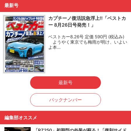
最新号
カプチーノ復活説急浮上!!「ベストカ
ー 8月26日号発売！」
ベストカー8.26号 定価 590円 (税込み)
ようやく東京でも梅雨が明け、いよい
よ本…
最新号
バックナンバー
編集部オススメ
「RZ250」初期型の外装が蘇る！「復刻サイド