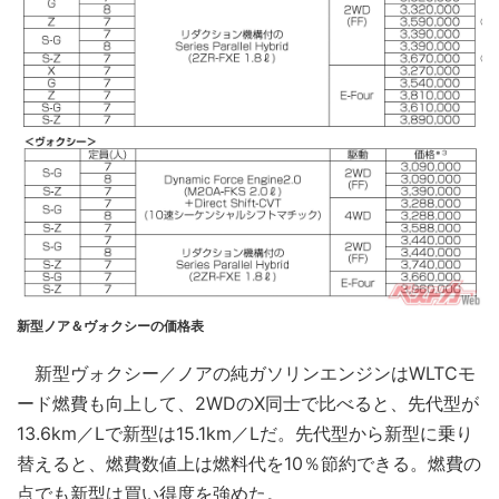
新型ノア＆ヴォクシーの価格表
新型ヴォクシー／ノアの純ガソリンエンジンはWLTCモ
ード燃費も向上して、2WDのX同士で比べると、先代型が
13.6km／Lで新型は15.1km／Lだ。先代型から新型に乗り
替えると、燃費数値上は燃料代を10％節約できる。燃費の
点でも新型は買い得度を強めた。