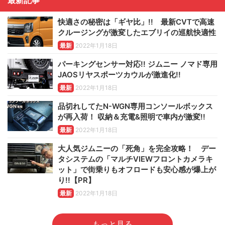
快適さの秘密は「ギヤ比」!! 最新CVTで高速
クルージングが激変したエブリイの巡航快適性
最新
2022年1月18日
パーキングセンサー対応!! ジムニー ノマド専用
JAOSリヤスポーツカウルが激進化!!
最新
2022年1月18日
品切れしてたN-WGN専用コンソールボックス
が再入荷！ 収納＆充電&照明で車内が激変!!
最新
2022年1月18日
大人気ジムニーの「死角」を完全攻略！ デー
タシステムの「マルチVIEWフロントカメラキ
ット」で街乗りもオフロードも安心感が爆上が
り!!【PR】
最新
2022年1月18日
もっと見る