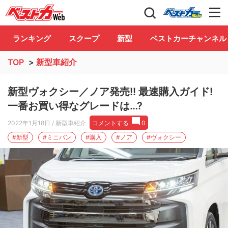
自動車情報誌「ベストカー」
Club
ランキング
スクープ
新型
ベストカーチャンネル
TOP
>
新型車紹介
新型ヴォクシー／ノア発売!! 最速購入ガイド!
一番お買い得なグレードは…?
2022年1月18日
/ 新型車紹介
コメントする
0
#新型
#ミニバン
#購入
#ノア
#ヴォクシー