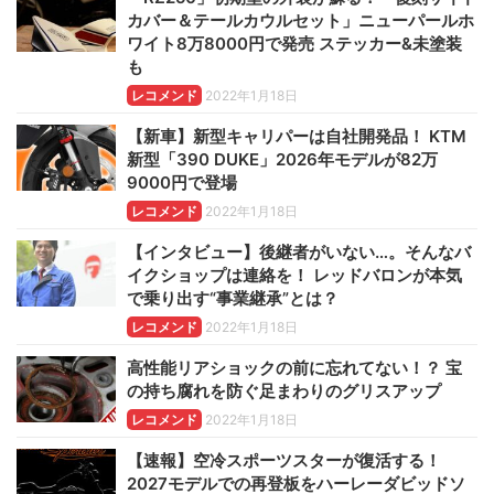
カバー＆テールカウルセット」ニューパールホ
ワイト8万8000円で発売 ステッカー&未塗装
も
レコメンド
2022年1月18日
【新車】新型キャリパーは自社開発品！ KTM
新型「390 DUKE」2026年モデルが82万
9000円で登場
レコメンド
2022年1月18日
【インタビュー】後継者がいない…。そんなバ
イクショップは連絡を！ レッドバロンが本気
で乗り出す“事業継承”とは？
レコメンド
2022年1月18日
高性能リアショックの前に忘れてない！？ 宝
の持ち腐れを防ぐ足まわりのグリスアップ
レコメンド
2022年1月18日
【速報】空冷スポーツスターが復活する！
2027モデルでの再登板をハーレーダビッドソ