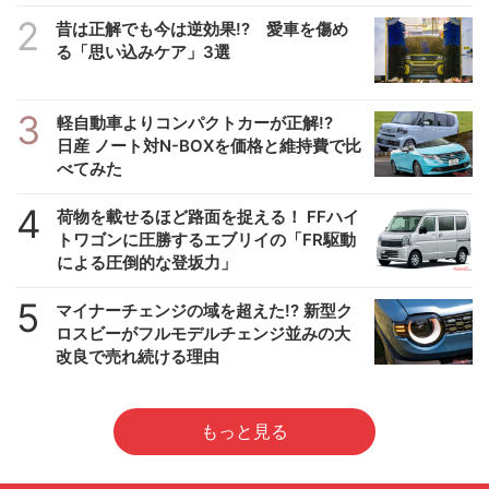
2
昔は正解でも今は逆効果!? 愛車を傷め
る「思い込みケア」3選
3
軽自動車よりコンパクトカーが正解!?
日産 ノート対N-BOXを価格と維持費で比
べてみた
4
荷物を載せるほど路面を捉える！ FFハイ
トワゴンに圧勝するエブリイの「FR駆動
による圧倒的な登坂力」
5
マイナーチェンジの域を超えた!? 新型ク
ロスビーがフルモデルチェンジ並みの大
改良で売れ続ける理由
もっと見る