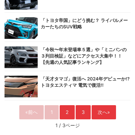
「トヨタ帝国」にどう挑む？ ライバルメー
カーたちのSUV戦略
「今秋〜年末登場車５選」や「ミニバンの
３列目検証」などにアクセス大集中！！
【先週の人気記事ランキング】
「天才タマゴ」復活へ 2024年デビューか!?
トヨタエスティマ 電気で復活!!
«前へ
1
2
3
次へ»
1
/
3ページ