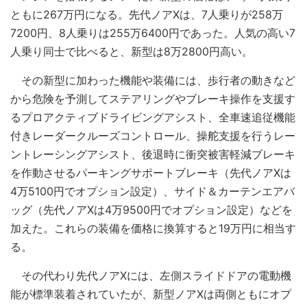
ともに267万円になる。先代ノアXは、7人乗りが258万
7200円、8人乗りは255万6400円であった。人気の高い7
人乗り同士で比べると、新型は8万2800円高い。
その新型に加わった機能や装備には、歩行者の動きなど
から危険を予測してステアリングやブレーキ操作を支援す
るプロアクティブドライビングアシスト、全車速追従機能
付きレーダークルーズコントロール、操舵支援を行うレー
ントレーシングアシスト、後退時に衝突被害軽減ブレーキ
を作動させるパーキングサポートブレーキ（先代ノアXは
4万5100円でオプション設定）、サイド＆カーテンエアバ
ッグ（先代ノアXは4万9500円でオプション設定）などを
加えた。これらの装備を価格に換算すると19万円に相当す
る。
その代わり先代ノアXには、左側スライドドアの電動機
能が標準装着されていたが、新型ノアXは両側ともにオプ