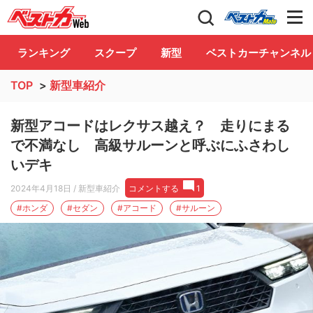
自動車情報誌「ベストカー」
Club
ランキング
スクープ
新型
ベストカーチャンネル
TOP
>
新型車紹介
新型アコードはレクサス越え？ 走りにまる
で不満なし 高級サルーンと呼ぶにふさわし
いデキ
2024年4月18日
/ 新型車紹介
コメントする
1
#ホンダ
#セダン
#アコード
#サルーン