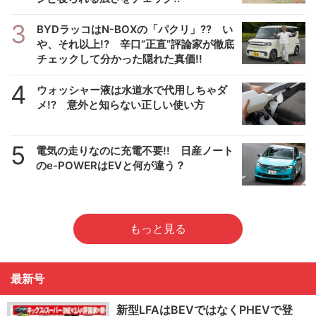
3
BYDラッコはN-BOXの「パクリ」?? い
や、それ以上!? 辛口”正直”評論家が徹底
チェックして分かった隠れた真価!!
4
ウォッシャー液は水道水で代用しちゃダ
メ!? 意外と知らない正しい使い方
5
電気の走りなのに充電不要!! 日産ノート
のe-POWERはEVと何が違う？
もっと見る
最新号
新型LFAはBEVではなくPHEVで登