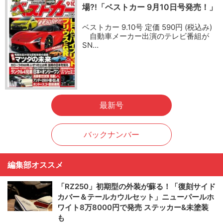
場?!「ベストカー 9月10日号発売！」
ベストカー 9.10号 定価 590円 (税込み)
自動車メーカー出演のテレビ番組が
SN…
最新号
バックナンバー
編集部オススメ
「RZ250」初期型の外装が蘇る！「復刻サイド
カバー＆テールカウルセット」ニューパールホ
ワイト8万8000円で発売 ステッカー&未塗装
も