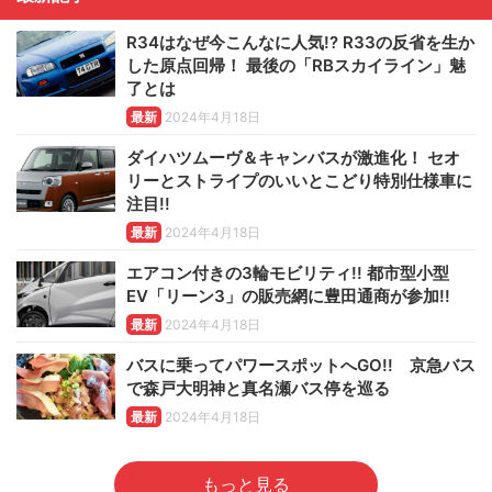
R34はなぜ今こんなに人気!? R33の反省を生か
した原点回帰！ 最後の「RBスカイライン」魅
了とは
最新
2024年4月18日
ダイハツムーヴ＆キャンバスが激進化！ セオ
リーとストライプのいいとこどり特別仕様車に
注目!!
最新
2024年4月18日
エアコン付きの3輪モビリティ!! 都市型小型
EV「リーン3」の販売網に豊田通商が参加!!
最新
2024年4月18日
バスに乗ってパワースポットへGO!! 京急バス
で森戸大明神と真名瀬バス停を巡る
最新
2024年4月18日
もっと見る