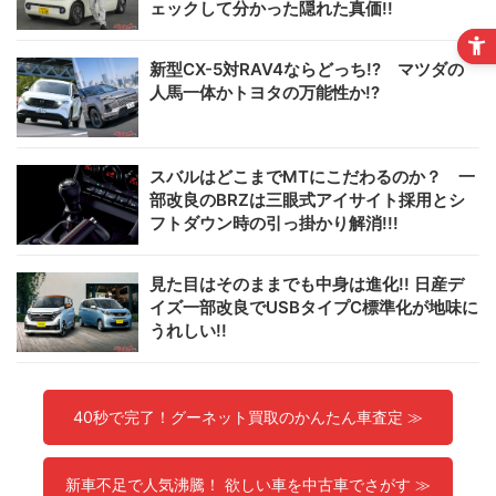
ェックして分かった隠れた真価!!
新型CX-5対RAV4ならどっち!? マツダの
人馬一体かトヨタの万能性か!?
スバルはどこまでMTにこだわるのか？ 一
部改良のBRZは三眼式アイサイト採用とシ
フトダウン時の引っ掛かり解消!!!
見た目はそのままでも中身は進化!! 日産デ
イズ一部改良でUSBタイプC標準化が地味に
うれしい!!
40秒で完了！グーネット買取のかんたん車査定 ≫
新車不足で人気沸騰！ 欲しい車を中古車でさがす ≫