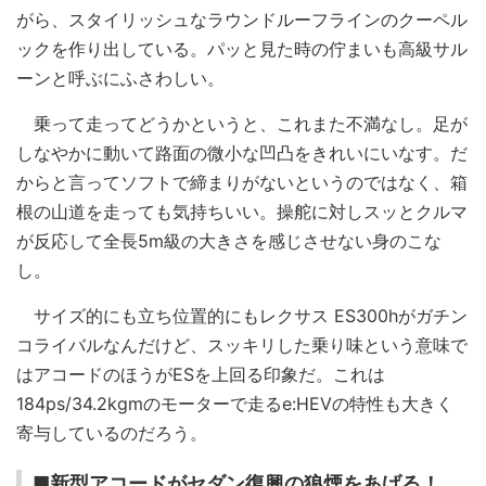
がら、スタイリッシュなラウンドルーフラインのクーペル
ックを作り出している。パッと見た時の佇まいも高級サル
ーンと呼ぶにふさわしい。
乗って走ってどうかというと、これまた不満なし。足が
しなやかに動いて路面の微小な凹凸をきれいにいなす。だ
からと言ってソフトで締まりがないというのではなく、箱
根の山道を走っても気持ちいい。操舵に対しスッとクルマ
が反応して全長5m級の大きさを感じさせない身のこな
し。
サイズ的にも立ち位置的にもレクサス ES300hがガチン
コライバルなんだけど、スッキリした乗り味という意味で
はアコードのほうがESを上回る印象だ。これは
184ps/34.2kgmのモーターで走るe:HEVの特性も大きく
寄与しているのだろう。
■新型アコードがセダン復興の狼煙をあげる！