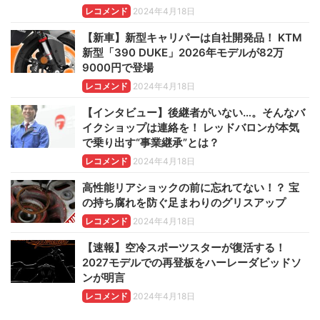
レコメンド
2024年4月18日
【新車】新型キャリパーは自社開発品！ KTM
新型「390 DUKE」2026年モデルが82万
9000円で登場
レコメンド
2024年4月18日
【インタビュー】後継者がいない…。そんなバ
イクショップは連絡を！ レッドバロンが本気
で乗り出す“事業継承”とは？
レコメンド
2024年4月18日
高性能リアショックの前に忘れてない！？ 宝
の持ち腐れを防ぐ足まわりのグリスアップ
レコメンド
2024年4月18日
【速報】空冷スポーツスターが復活する！
2027モデルでの再登板をハーレーダビッドソ
ンが明言
レコメンド
2024年4月18日