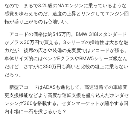
なので、まるで3.2L級のNAエンジンに乗っているような
感覚を味わえるのだ。速度の上昇とリンクしてエンジン回
転が盛り上がるのも心地いい。
アコードの価格は約545万円。BMW 318iスタンダード
がプラス30万円で買える。3シリーズの操縦性は大きな魅
力だが、後席の広さや装備の充実度ではアコードが勝る。
車体サイズ的にはベンツEクラスやBMW5シリーズ級なん
だけど、さすがに350万円も高いと比較の俎上に乗らない
だろう。
新型アコードはADASも進化して、高速道路での車線変
更支援機能などより高度な運転支援を盛り込んだホンダセ
ンシング360を搭載する。セダンマーケットが縮小する国
内市場に一石を投じるかも？