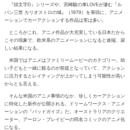
『頭文字D』シリーズや、宮崎駿の車LOVEが滲む『ル
パン三世 カリオストロの城』（1979）を筆頭に、アニメ
ーションでカーアクションする作品は実は多い。
ところがこれ、アニメ作品が大充実している日本だから
こその現象で、欧米系のアニメーションになると途端、寂
しい結果になる。
米国ではアニメはファミリームービーのカテゴリー。幼
い子どもと一緒に観るのが前提となっていて、アクション
に注力するとレイティングが上がってしまう可能性が高い
からとも言える。
そんな米国のアニメ事情のなか、珍しくカーアクション
に特化した新作が公開される。ドリームワークス・アニメ
ーションの『バッドガイズ』だ。オーストラリアのクリエ
ーター、アーロン・ブレイビーの同名コミックのアニメ化
になる。