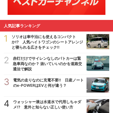
人気記事ランキング
1
ソリオは車中泊にも使えるコンパクト
か!? 人気ハイトワゴンのシートアレンジ
と寝られる広さをチェック!!
2
赤灯だけでサイレンなしのパトカーは緊
急車両なのか？ 抜いていいのかを道路交
通法で解説
3
電気の走りなのに充電不要!! 日産ノート
のe-POWERはEVと何が違う？
4
ウォッシャー液は水道水で代用しちゃダ
メ!? 意外と知らない正しい使い方