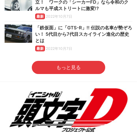
立！ ワークの「シーカーFD」なら令和のク
ルマも平成ストリートに激変!?
最新
2022年10月7日
「鉄仮面」に「GTS-R」!! 伝説の名車が勢ぞろ
い！ 5代目から7代目スカイライン進化の歴史
とは
最新
2022年10月7日
もっと見る