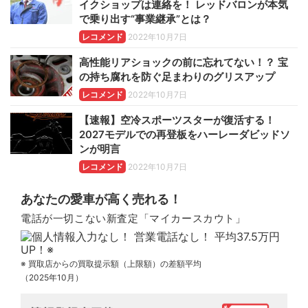
イクショップは連絡を！ レッドバロンが本気
で乗り出す“事業継承”とは？
レコメンド
2022年10月7日
高性能リアショックの前に忘れてない！？ 宝
の持ち腐れを防ぐ足まわりのグリスアップ
レコメンド
2022年10月7日
【速報】空冷スポーツスターが復活する！
2027モデルでの再登板をハーレーダビッドソ
ンが明言
レコメンド
2022年10月7日
あなたの愛車が高く売れる！
電話が一切こない新査定「マイカースカウト」
※ 買取店からの買取提示額（上限額）の差額平均
（2025年10月）