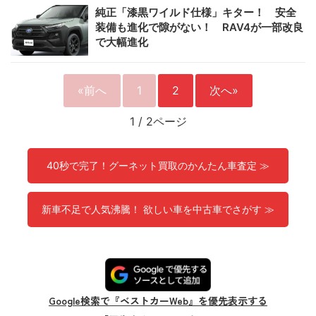
純正「漆黒ワイルド仕様」キター！ 安全
装備も進化で隙がない！ RAV4が一部改良
で大幅進化
«前へ
1
2
次へ»
1
/
2ページ
40秒で完了！グーネット買取のかんたん車査定 ≫
新車不足で人気沸騰！ 欲しい車を中古車でさがす ≫
Google検索で『ベストカーWeb』を優先表示する