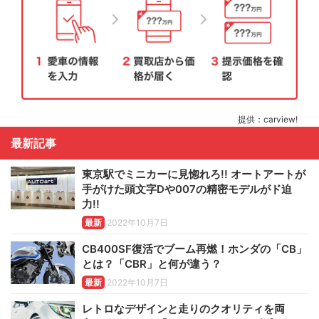
提供：carview!
最新記事
東京駅でミニカーに見惚れろ!! オートアートが
手がけた頭文字Dや007の精密モデルがド迫
力!!
最新
2022年10月7日
CB400SF復活でブーム再燃！ホンダの「CB」
とは？「CBR」と何が違う？
最新
2022年10月7日
レトロなデザインと走りのクオリティを両