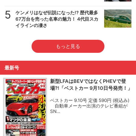
5
ケンメリはなぜ伝説になった!? 歴代最多
67万台を売った名車の魅力！ 4代目スカ
イラインの凄さ
もっと見る
最新号
新型LFAはBEVではなくPHEVで登
場?!「ベストカー 9月10日号発売！」
ベストカー 9.10号 定価 590円 (税込み)
自動車メーカー出演のテレビ番組が
SN…