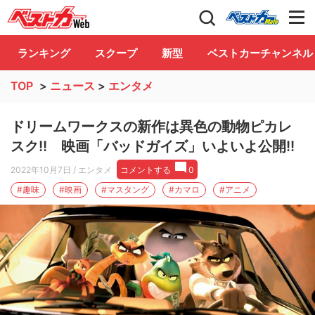
自動車情報誌「ベストカー」
Club
ランキング
スクープ
新型
ベストカーチャンネル
TOP
>
ニュース
>
エンタメ
ドリームワークスの新作は異色の動物ピカレ
スク!! 映画「バッドガイズ」いよいよ公開!!
2022年10月7日
/ エンタメ
コメントする
0
#趣味
#映画
#マスタング
#カマロ
#アニメ