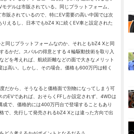
EVモデルは市販されている。同じプラットフォーム、
として市販されているので、特にEV需要の高い中国では次
ありえるし、日本でもbZ4 Xに続くEV車と設定された
と同じプラットフォームなのか、それともbZ4 Xと同
用するかだ。スバルの得意とする４輪駆動技術を取り入
量などを考えれば、航続距離などの面で大きなメリット
度は高い。しかし、その場合。価格も600万円は軽く
程度だから、そうなると価格面で別物になってしまう可
のEVであれば、おそらくFFしか設定されず、4WDは
構成で、価格的には400万円台で登場することもあり
格で、先行して発売されるbZ4 Xとは違った方向で出
をどう考えるかがポイントとなるだろう。