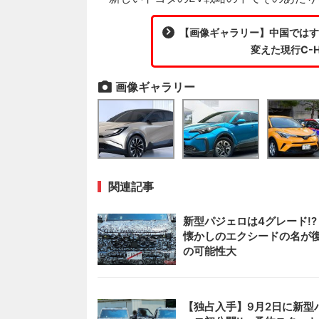
【画像ギャラリー】中国ではすで
変えた現行C-
画像ギャラリー
関連記事
新型パジェロは4グレード!
懐かしのエクシードの名が
の可能性大
【独占入手】9月2日に新型