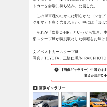
トカーを会場に持ち込み、公開した。
この16車種のなかには明らかなコンセプ
クルマ）も多く含まれるが、中には「ほぼ
それが「次期C-HR」というから驚き。
部スクープ班が特別取材した特報をお届け
文／ベストカースクープ班
写真／TOYOTA、三橋仁明/N-RAK PHO
【画像ギャラリー】中国ではすで
変えた現行C-
画像ギャラリー