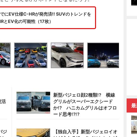
にEV仕様C-HRが発売済!! SUVのトレンドを
HRとEV化の可能性（17枚）
?
新型パジェロ顔2種類!? 横線
復活
グリルがスーパーエクシード
最
か!? ハニカムグリルはオフロ
ード思考!?!?
パジ
【独自入手】新型パジェロイオ