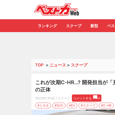
自動車情報誌「ベ
ランキング
スクープ
新型
ベス
TOP
>
ニュース
>
スクープ
これが次期C-HR…? 開発担当
の正体
2022年1月5日
/ スクープ
コメントする
0
#トヨタ
#SUV
#EV
#スクープ
#C-HR