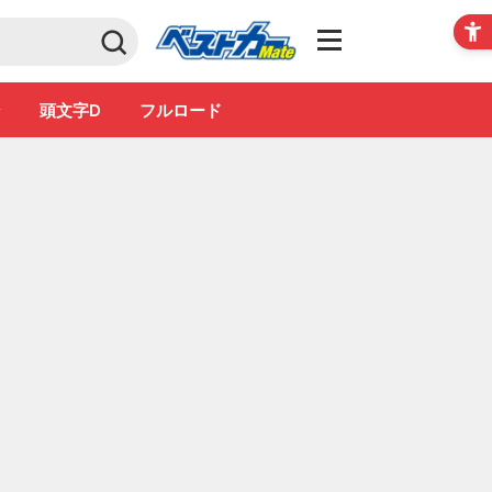
Club
ン
頭文字D
フルロード