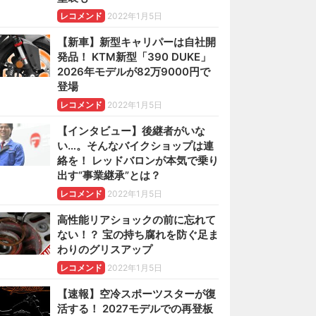
レコメンド
2022年1月5日
【新車】新型キャリパーは自社開
発品！ KTM新型「390 DUKE」
2026年モデルが82万9000円で
登場
レコメンド
2022年1月5日
【インタビュー】後継者がいな
い…。そんなバイクショップは連
絡を！ レッドバロンが本気で乗り
出す“事業継承”とは？
レコメンド
2022年1月5日
高性能リアショックの前に忘れて
ない！？ 宝の持ち腐れを防ぐ足ま
わりのグリスアップ
レコメンド
2022年1月5日
【速報】空冷スポーツスターが復
活する！ 2027モデルでの再登板