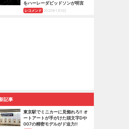
をハーレーダビッドソンが明言
レコメンド
2022年1月5日
新記事
東京駅でミニカーに見惚れろ!! オ
ートアートが手がけた頭文字Dや
007の精密モデルがド迫力!!