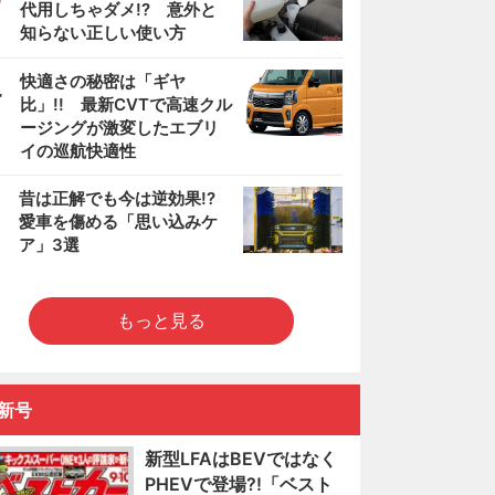
代用しちゃダメ!? 意外と
知らない正しい使い方
4
快適さの秘密は「ギヤ
比」!! 最新CVTで高速クル
ージングが激変したエブリ
イの巡航快適性
5
昔は正解でも今は逆効果!?
愛車を傷める「思い込みケ
ア」3選
もっと見る
新号
新型LFAはBEVではなく
PHEVで登場?!「ベスト