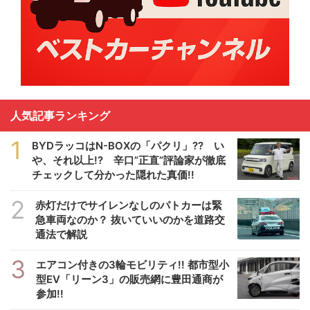
人気記事ランキング
1
BYDラッコはN-BOXの「パクリ」?? い
や、それ以上!? 辛口”正直”評論家が徹底
チェックして分かった隠れた真価!!
2
赤灯だけでサイレンなしのパトカーは緊
急車両なのか？ 抜いていいのかを道路交
通法で解説
3
エアコン付きの3輪モビリティ!! 都市型小
型EV「リーン3」の販売網に豊田通商が
参加!!