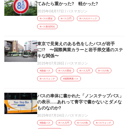
てみたら重かった? 軽かった?
2025年08月17日
/
バスマガジン
#バスの歴史
#バス入門
#バスのスペック
#バス新旧対比
東京で見覚えのある色をしたバスが岩手
に!? 〜国際興業カラーと岩手県交通のステ
キな関係〜
2025年07月26日
/
バスマガジン
#路線バス
#バスの歴史
#バス入門
#バスの色
#バスウォッチ
#国際興業バス
バスの車体に書かれた「ノンステップバス」
の表示……あれって青字で書かないとダメな
ものなのか?
2025年07月24日
/
バスマガジン
#路線バス
#バス入門
#バスの色
#バスウォッチ