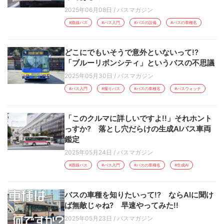
2025年06月08日
/
バスマガジン
#路線バス
#バス入門
#バスの設備
#バスの車種名
どこにでもいそうで意外といないって!?
「ブルーリボンシティ」というバスの不思議
2025年05月30日
/
バスマガジン
#バス入門
#撮りバス
#バスの車種名
#バスウォッチ
「このクルマに詳しいですよ!!」それホント
っすか? 落とし穴だらけの生成AIバス車両
鑑定
2025年05月24日
/
バスマガジン
#路線バス
#バス入門
#バスの車種名
#生成AI
バスの車種を知りたいって!? ならAIに聞け
ば無敵じゃね? 早速やってみた!!
2025年05月23日
/
バスマガジン