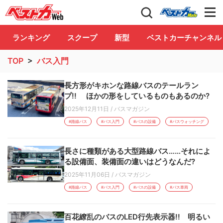
自動車情報誌「ベストカー」
Club
ランキング
スクープ
新型
ベストカーチャンネル
TOP
>
バス入門
長方形がキホンな路線バスのテールラン
プ!! ほかの形をしているものもあるのか?
2025年12月11日
/
バスマガジン
#路線バス
#バス入門
#バスの設備
#バスウォッチング
長さに種類がある大型路線バス……それによ
る設備面、装備面の違いはどうなんだ?
2025年11月06日
/
バスマガジン
#路線バス
#バス入門
#バスの設備
#バス車両
百花繚乱のバスのLED行先表示器!! 明るい