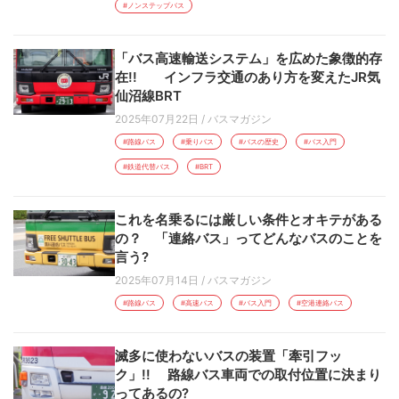
#ノンステップバス
「バス高速輸送システム」を広めた象徴的存
在!! インフラ交通のあり方を変えたJR気
仙沼線BRT
2025年07月22日
/
バスマガジン
#路線バス
#乗りバス
#バスの歴史
#バス入門
#鉄道代替バス
#BRT
これを名乗るには厳しい条件とオキテがある
の？ 「連絡バス」ってどんなバスのことを
言う?
2025年07月14日
/
バスマガジン
#路線バス
#高速バス
#バス入門
#空港連絡バス
滅多に使わないバスの装置「牽引フッ
ク」!! 路線バス車両での取付位置に決まり
ってあるの?