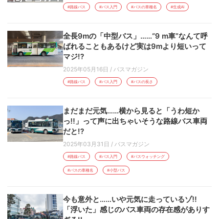
#路線バス
#バス入門
#バスの車種名
#生成AI
全長9mの「中型バス」……“9 m車”なんて呼
ばれることもあるけど実は9mより短いって
マジ!?
2025年05月16日
/
バスマガジン
#路線バス
#バス入門
#バスの長さ
まだまだ元気……横から見ると「うわ短か
っ!!」って声に出ちゃいそうな路線バス車両
だと!?
2025年03月31日
/
バスマガジン
#路線バス
#バス入門
#バスウォッチング
#バスの車種名
#小型バス
今も意外と……いや元気に走っているゾ!!
「浮いた」感じのバス車両の存在感がありす