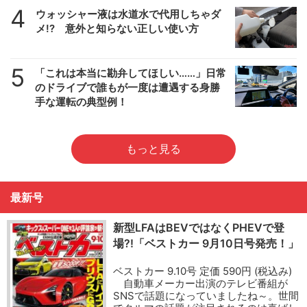
4
ウォッシャー液は水道水で代用しちゃダ
メ!? 意外と知らない正しい使い方
5
「これは本当に勘弁してほしい……」日常
のドライブで誰もが一度は遭遇する身勝
手な運転の典型例！
もっと見る
最新号
新型LFAはBEVではなくPHEVで登
場?!「ベストカー 9月10日号発売！」
ベストカー 9.10号 定価 590円 (税込み)
自動車メーカー出演のテレビ番組が
SNSで話題になっていましたね～。世間