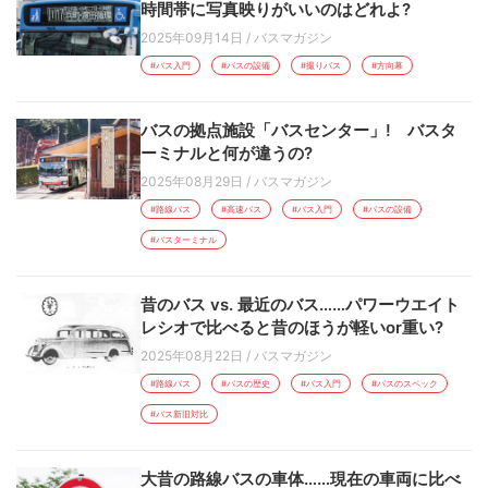
時間帯に写真映りがいいのはどれよ?
2025年09月14日
/
バスマガジン
#バス入門
#バスの設備
#撮りバス
#方向幕
バスの拠点施設「バスセンター」! バスタ
ーミナルと何が違うの?
2025年08月29日
/
バスマガジン
#路線バス
#高速バス
#バス入門
#バスの設備
#バスターミナル
昔のバス vs. 最近のバス……パワーウエイト
レシオで比べると昔のほうが軽いor重い?
2025年08月22日
/
バスマガジン
#路線バス
#バスの歴史
#バス入門
#バスのスペック
#バス新旧対比
大昔の路線バスの車体……現在の車両に比べ