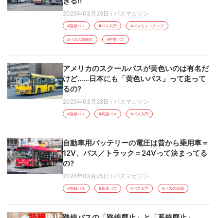
ぎる!!
2025年03月29日
/
バスマガジン
#路線バス
#バス入門
#バスウォッチング
#バスの車種名
#中型バス
アメリカのスクールバスが黄色いのは有名だ
けど……日本にも「黄色いバス」って走って
るの?
2025年03月28日
/
バスマガジン
#路線バス
#高速バス
#バス入門
自動車用バッテリーの電圧は昔から乗用車＝
12V、バス／トラック＝24Vって決まってる
の?
2025年03月25日
/
バスマガジン
#路線バス
#高速バス
#バス入門
#バスの設備
路線バスの「路線廃止」と「系統廃止」……