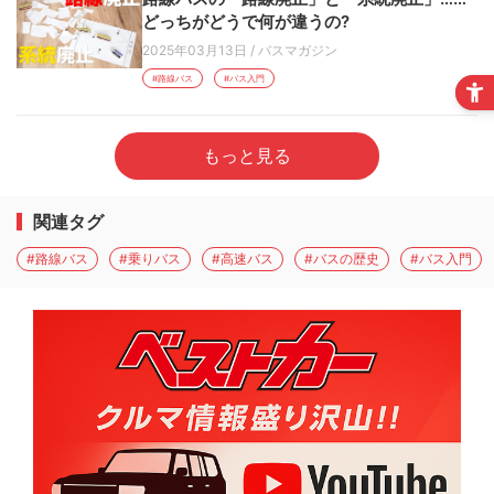
どっちがどうで何が違うの?
2025年03月13日
/
バスマガジン
#路線バス
#バス入門
もっと見る
関連タグ
#路線バス
#乗りバス
#高速バス
#バスの歴史
#バス入門