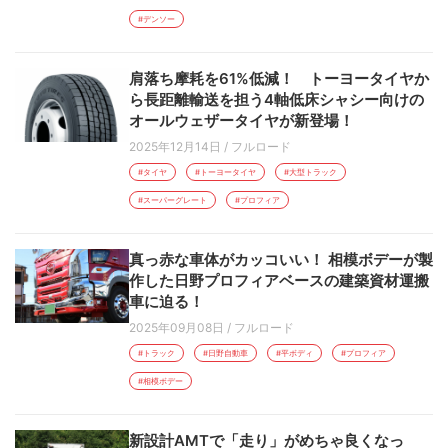
#デンソー
肩落ち摩耗を61%低減！ トーヨータイヤか
ら長距離輸送を担う4軸低床シャシー向けの
オールウェザータイヤが新登場！
2025年12月14日
/
フルロード
#タイヤ
#トーヨータイヤ
#大型トラック
#スーパーグレート
#プロフィア
真っ赤な車体がカッコいい！ 相模ボデーが製
作した日野プロフィアベースの建築資材運搬
車に迫る！
2025年09月08日
/
フルロード
#トラック
#日野自動車
#平ボディ
#プロフィア
#相模ボデー
新設計AMTで「走り」がめちゃ良くなっ