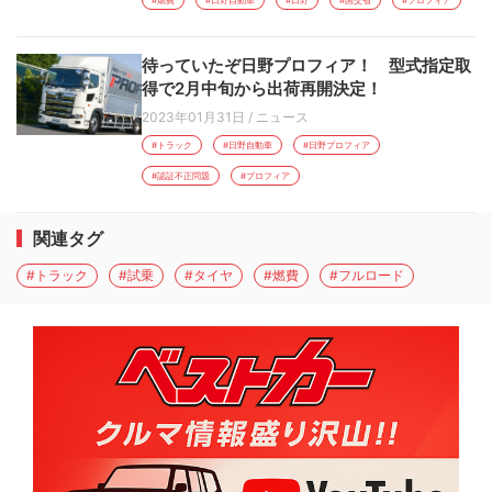
#燃費
#日野自動車
#日野
#国交省
#プロフィア
待っていたぞ日野プロフィア！ 型式指定取
得で2月中旬から出荷再開決定！
2023年01月31日
/
ニュース
#トラック
#日野自動車
#日野プロフィア
#認証不正問題
#プロフィア
関連タグ
#トラック
#試乗
#タイヤ
#燃費
#フルロード