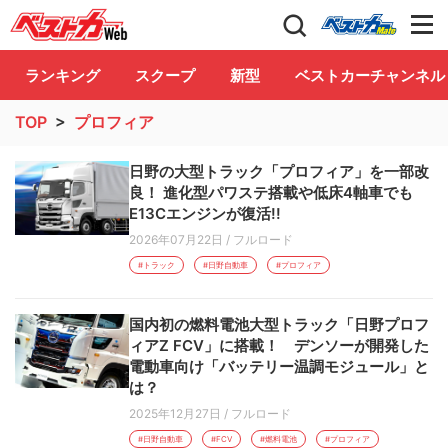
自動車情報誌「ベストカー」
Club
ランキング
スクープ
新型
ベストカーチャンネル
TOP
>
プロフィア
日野の大型トラック「プロフィア」を一部改
良！ 進化型パワステ搭載や低床4軸車でも
E13Cエンジンが復活!!
2026年07月22日
/
フルロード
#トラック
#日野自動車
#プロフィア
国内初の燃料電池大型トラック「日野プロフ
ィアZ FCV」に搭載！ デンソーが開発した
電動車向け「バッテリー温調モジュール」と
は？
2025年12月27日
/
フルロード
#日野自動車
#FCV
#燃料電池
#プロフィア