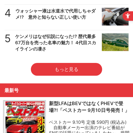
4
ウォッシャー液は水道水で代用しちゃダ
メ!? 意外と知らない正しい使い方
5
ケンメリはなぜ伝説になった!? 歴代最多
67万台を売った名車の魅力！ 4代目スカ
イラインの凄さ
もっと見る
最新号
新型LFAはBEVではなくPHEVで登
場?!「ベストカー 9月10日号発売！」
ベストカー 9.10号 定価 590円 (税込み)
自動車メーカー出演のテレビ番組が
SNSで話題になっていましたね～。世間