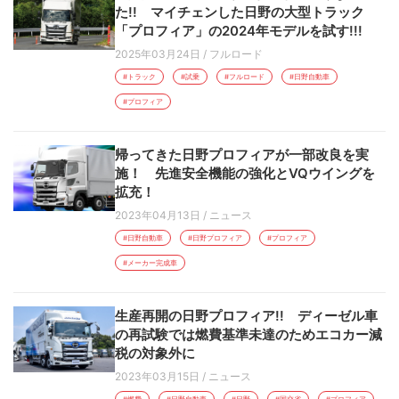
た!! マイチェンした日野の大型トラック
「プロフィア」の2024年モデルを試す!!!
2025年03月24日
/
フルロード
#トラック
#試乗
#フルロード
#日野自動車
#プロフィア
帰ってきた日野プロフィアが一部改良を実
施！ 先進安全機能の強化とVQウイングを
拡充！
2023年04月13日
/
ニュース
#日野自動車
#日野プロフィア
#プロフィア
#メーカー完成車
生産再開の日野プロフィア!! ディーゼル車
の再試験では燃費基準未達のためエコカー減
税の対象外に
2023年03月15日
/
ニュース