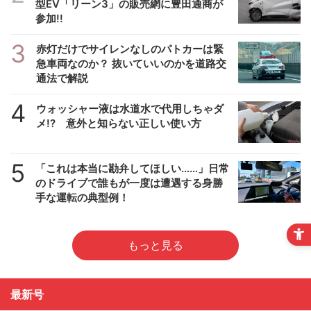
型EV「リーン3」の販売網に豊田通商が
参加!!
3
赤灯だけでサイレンなしのパトカーは緊
急車両なのか？ 抜いていいのかを道路交
通法で解説
4
ウォッシャー液は水道水で代用しちゃダ
メ!? 意外と知らない正しい使い方
5
「これは本当に勘弁してほしい……」日常
のドライブで誰もが一度は遭遇する身勝
手な運転の典型例！
もっと見る
最新号