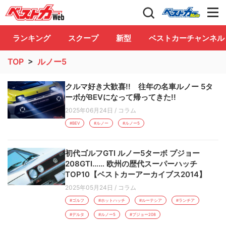
自動車情報誌「ベストカー」
Club
ランキング
スクープ
新型
ベストカーチャンネル
TOP
>
ルノー5
クルマ好き大歓喜!! 往年の名車ルノー 5タ
ーボがBEVになって帰ってきた!!
2025年06月24日
/
コラム
#BEV
#ルノー
#ルノー5
初代ゴルフGTI ルノー5ターボ プジョー
208GTI…… 欧州の歴代スーパーハッチ
TOP10【ベストカーアーカイブス2014】
2025年05月24日
/
コラム
#ゴルフ
#ホットハッチ
#ルーテシア
#ランチア
#デルタ
#ルノー5
#プジョー208