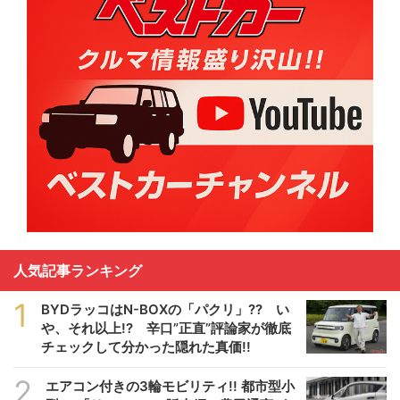
人気記事ランキング
1
BYDラッコはN-BOXの「パクリ」?? い
や、それ以上!? 辛口”正直”評論家が徹底
チェックして分かった隠れた真価!!
2
エアコン付きの3輪モビリティ!! 都市型小