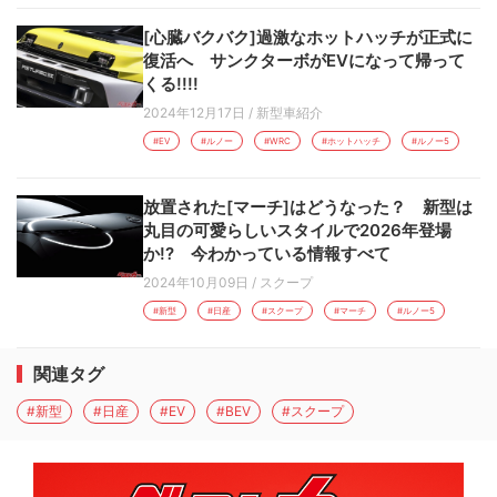
[心臓バクバク]過激なホットハッチが正式に
復活へ サンクターボがEVになって帰って
くる!!!!
2024年12月17日
/
新型車紹介
#EV
#ルノー
#WRC
#ホットハッチ
#ルノー5
放置された[マーチ]はどうなった？ 新型は
丸目の可愛らしいスタイルで2026年登場
か!? 今わかっている情報すべて
2024年10月09日
/
スクープ
#新型
#日産
#スクープ
#マーチ
#ルノー5
関連タグ
#新型
#日産
#EV
#BEV
#スクープ