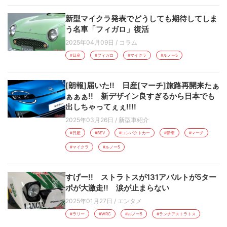
新型マイクラ発表でどうしても期待してしま
う名車「フィガロ」復活
2025年04月09日
/
コラム
#日産
#フィガロ
#マイクラ
#ルノー5
[朗報]届いた!! 日産[マーチ]旅路再開来たぁ
ぁぁぁ!! 新デザイン良すぎるから日本でも
出しちゃってぇぇ!!!!
2025年03月26日
/
新型車紹介
#日産
#BEV
#コンパクトカー
#新車
#マーチ
#マイクラ
#ルノー5
すげー!! ストラトスが131アバルトが5ター
ボが大激走!! 涙が止まらない
2025年01月27日
/
エンタメ
#ラリー
#WRC
#ルノー5
#ランチアストラトス