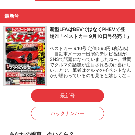
最新号
新型LFAはBEVではなくPHEVで登
場?!「ベストカー 9月10日号発売！」
ベストカー 9.10号 定価 590円 (税込み)
自動車メーカー出演のテレビ番組が
SNSで話題になっていましたね～。世間
でクルマの話題が注目されるのは喜ばし
いことで、筆者はクルマのイベントなん
かが賑わっているのを見ると嬉しくな…
最新号
バックナンバー
あなたの愛車、今いくら？