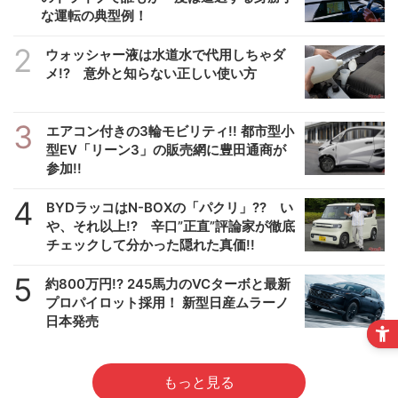
な運転の典型例！
2
ウォッシャー液は水道水で代用しちゃダ
メ!? 意外と知らない正しい使い方
3
エアコン付きの3輪モビリティ!! 都市型小
型EV「リーン3」の販売網に豊田通商が
参加!!
4
BYDラッコはN-BOXの「パクリ」?? い
や、それ以上!? 辛口”正直”評論家が徹底
チェックして分かった隠れた真価!!
5
約800万円!? 245馬力のVCターボと最新
プロパイロット採用！ 新型日産ムラーノ
日本発売
もっと見る