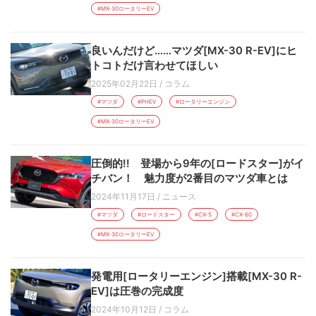
#MX-30ロータリーEV
良いんだけど……マツダ[MX-30 R-EV]にヒ
トコトだけ言わせてほしい
2025年02月22日
/
コラム
#マツダ
#PHEV
#ロータリーエンジン
#MX-30ロータリーEV
圧倒的!! 登場から9年の[ロードスター]がイ
チバン！ 魅力度が2番目のマツダ車とは
2024年11月17日
/
ニュース
#マツダ
#ロードスター
#CX-5
#CX-60
#MX-30ロータリーEV
発電用[ロータリーエンジン]搭載[MX-30 R-
EV]は圧巻の完成度
2024年10月12日
/
コラム