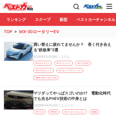
自動車情報誌「ベストカー」
Club
ランキング
スクープ
新型
ベストカーチャンネル
TOP
>
MX-30ロータリーEV
買い替えに疲れてませんか？ 長く付き合え
る“鉄板車”5選
2026年05月08日
/
コラム
#スカイライン
#プレリュード
#デリカD:5
#モデルチェンジ
#レガシィアウトバック
#MX-30ロータリーEV
マツダってやっぱスゴいのか!? 電動化時代
でも光るPHEV技術の中身とは
2026年04月05日
/
ニュース
#マツダ
#PHEV
#ロータリーエンジン
#技術