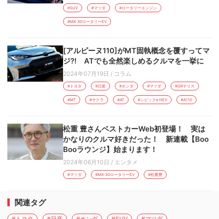
#SUV
#マツダ
#ロータリーエンジン
#MX-30ロータリーEV
[アルピーヌ110]がMT固執概念を覆すってマ
ジ?! ATでも全然楽しめるクルマを一挙に
2024年07月19日
/
コラム
#トヨタ
#日産
#ホンダ
#マツダ
#GRヤリス
#MT
#サクラ
#AT
#シビックe:HEV
#A110
松重 豊さんベストカーWeb初登場！ 実は
かなりのクルマ好きだった！ 新連載【Boo
Booラウンジ】始まります！
2024年06月10日
/
エンタメ
#マツダ
#MX-30ロータリーEV
#松重豊
関連タグ
#トヨタ
#日産
#ホンダ
#SUV
#マツダ