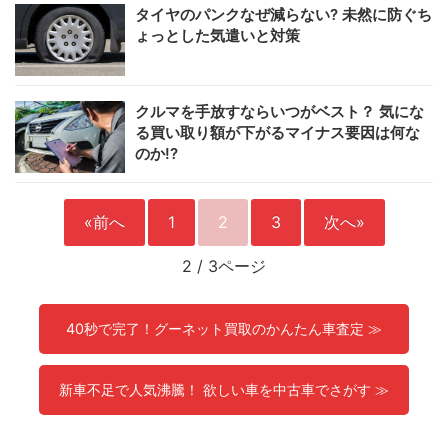
タイヤのパンクなぜ減らない? 未然に防ぐち
ょっとした気遣いと対策
クルマを手放すならいつがベスト？ 気にな
る買い取り額が下がるマイナス要因は何な
のか!?
«前へ
1
2
3
次へ»
2
/
3ページ
40秒で完了！グーネット買取のかんたん車査定 ≫
新車不足で人気沸騰！ 欲しい車を中古車でさがす ≫