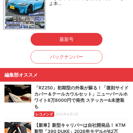
よ本…
最新号
バックナンバー
編集部オススメ
「RZ250」初期型の外装が蘇る！「復刻サイド
カバー＆テールカウルセット」ニューパールホ
ワイト8万8000円で発売 ステッカー&未塗装
も
レコメンド
2021年4月1日
【新車】新型キャリパーは自社開発品！ KTM
新型「390 DUKE」2026年モデルが82万