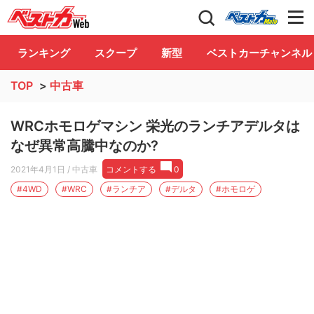
自動車情報誌「ベストカー」
Club
ランキング
スクープ
新型
ベストカーチャンネル
TOP
>
中古車
WRCホモロゲマシン 栄光のランチアデルタは
なぜ異常高騰中なのか?
2021年4月1日
/ 中古車
コメントする
0
#4WD
#WRC
#ランチア
#デルタ
#ホモロゲ