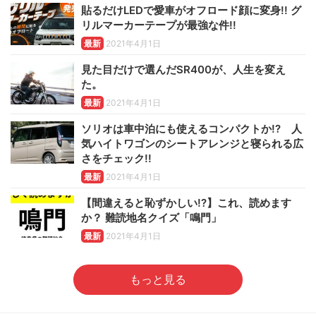
貼るだけLEDで愛車がオフロード顔に変身!! グ
リルマーカーテープが最強な件!!
最新
2021年4月1日
見た目だけで選んだSR400が、人生を変え
た。
最新
2021年4月1日
ソリオは車中泊にも使えるコンパクトか!? 人
気ハイトワゴンのシートアレンジと寝られる広
さをチェック!!
最新
2021年4月1日
【間違えると恥ずかしい!?】これ、読めます
か？ 難読地名クイズ「鳴門」
最新
2021年4月1日
もっと見る