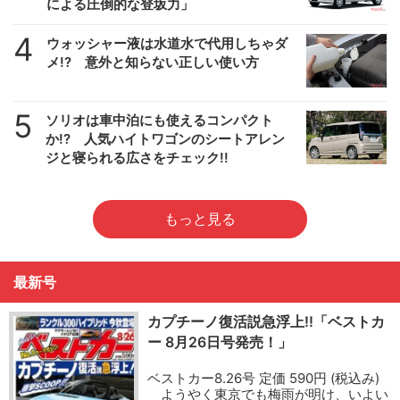
による圧倒的な登坂力」
4
ウォッシャー液は水道水で代用しちゃダ
メ!? 意外と知らない正しい使い方
5
ソリオは車中泊にも使えるコンパクト
か!? 人気ハイトワゴンのシートアレン
ジと寝られる広さをチェック!!
もっと見る
最新号
カプチーノ復活説急浮上!!「ベストカ
ー 8月26日号発売！」
ベストカー8.26号 定価 590円 (税込み)
ようやく東京でも梅雨が明け、いよい