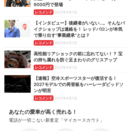
9000円で登場
レコメンド
2021年4月1日
【インタビュー】後継者がいない…。そんなバ
イクショップは連絡を！ レッドバロンが本気
で乗り出す“事業継承”とは？
レコメンド
2021年4月1日
高性能リアショックの前に忘れてない！？ 宝
の持ち腐れを防ぐ足まわりのグリスアップ
レコメンド
2021年4月1日
【速報】空冷スポーツスターが復活する！
2027モデルでの再登板をハーレーダビッドソ
ンが明言
レコメンド
2021年4月1日
あなたの愛車が高く売れる！
電話が一切こない新査定「マイカースカウト」