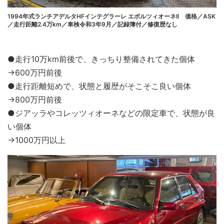
1994年式ランチアデルタHFインテグラーレ エボルツィオーネII 価格／ASK
／走行距離2.4万km／車検令和3年9月／記録簿付／修復歴なし
●走行10万km前後で、きっちり整備されてきた個体
→600万円前後
●走行距離短めで、状態と履歴がそこそこ良い個体
→800万円前後
●ジアッラやコレッツィオーネなどの限定車で、状態が良
い個体
→1000万円以上