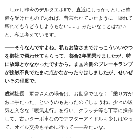
しかし昨今のデルタエボIIで、直近にしっかりとした整
備を受けたものであれば、昔言われていたように「壊れて
壊れてもうどうしようもない……」みたいなことはない
と、私は考えています。
――そうなんですよね。私もお陰さまでけっこういいやつ
を御社で買わせてもらって、都合2年間乗りましたが、特
に故障とかなかったですから。まぁ片側のブレーキランプ
が接触不良でたまに点かなかったりはしましたが、せいぜ
いその程度で。
成瀬社長
軍曹さんの場合は、お世辞ではなく「乗り方が
お上手だった」というのもあったのでしょうね。少々の暖
気と入念な「暖気走行」を行い、クラッチ等も丁寧に操作
して、古いターボ車なのでアフターアイドルも少しはやっ
て、オイル交換も早めに行って――みたいな。