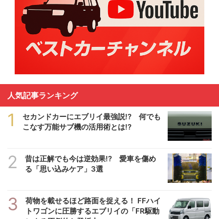
人気記事ランキング
1
セカンドカーにエブリイ最強説!? 何でも
こなす万能サブ機の活用術とは!?
2
昔は正解でも今は逆効果!? 愛車を傷め
る「思い込みケア」3選
3
荷物を載せるほど路面を捉える！ FFハイ
トワゴンに圧勝するエブリイの「FR駆動