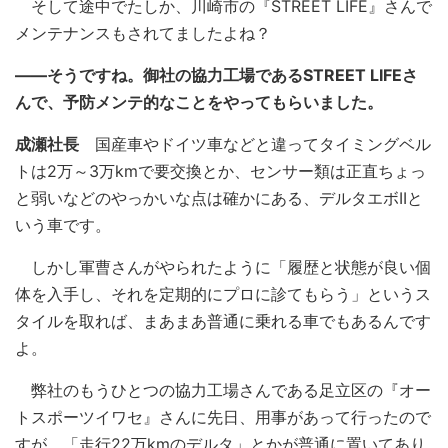
そして途中でたしか、川崎市の『STREET LIFE』さんで
メンテナンスもされてましたよね？
――そうですね。御社の協力工場であるSTREET LIFEさ
んで、予防メンテ的なことをやってもらいました。
成瀬社長
国産車やドイツ車などと違ってタイミングベル
トは2万～3万kmで要交換とか、センサー類は正直ちょっ
と弱いなどのやっかいな点は確かにある、デルタエボIIと
いう車です。
しかし軍曹さんがやられたように「履歴と状態が良い個
体を入手し、それを定期的にプロに診てもらう」というス
タイルを取れば、まあまあ普通に乗れる車でもあるんです
よ。
弊社のもうひとつの協力工場さんである足立区の『オー
トスポーツイワセ』さんに先日、用事があって行ったので
すが、「走行22万kmのデルタ」とかが普通に置いてあり