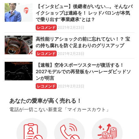
【インタビュー】後継者がいない…。そんなバ
イクショップは連絡を！ レッドバロンが本気
で乗り出す“事業継承”とは？
レコメンド
2021年2月23日
高性能リアショックの前に忘れてない！？ 宝
の持ち腐れを防ぐ足まわりのグリスアップ
レコメンド
2021年2月23日
【速報】空冷スポーツスターが復活する！
2027モデルでの再登板をハーレーダビッドソ
ンが明言
レコメンド
2021年2月23日
あなたの愛車が高く売れる！
電話が一切こない新査定「マイカースカウト」