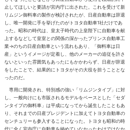
止してほしいと要請が宮内庁に出された。これを受けて新
リムジン御料車の製作が検討されたが、日産自動車は辞退
し、唯一開発に手を挙げたのがトヨタ自動車1社だけであ
った。昭和の時代は、皇太子時代の上皇陛下に自動車を献
上するなどして皇室との関係の深かったプリンス自動車工
業→のちの日産自動車という流れもあり、「御料車は日
産」というイメージが定着し、他のメーカーの追従を許さ
ないといった雰囲気もあったにもかかわらず、日産が辞退
をしたことで、結果的にトヨタがその大役を担うこととな
ったのだ。
専用に開発され、特別感の強い「リムジンタイプ」に対
し、一般向けにも市販されるモデルをベースとした「セダ
ンタイプの御料車」は平成になってから誕生したこともあ
り、それまでの日産プレジデントに加えてトヨタ自動車の
センチュリーも参入することになった。トヨタも昭和の時
代に全く宮内庁に自動車を納めていなかったわけではなか