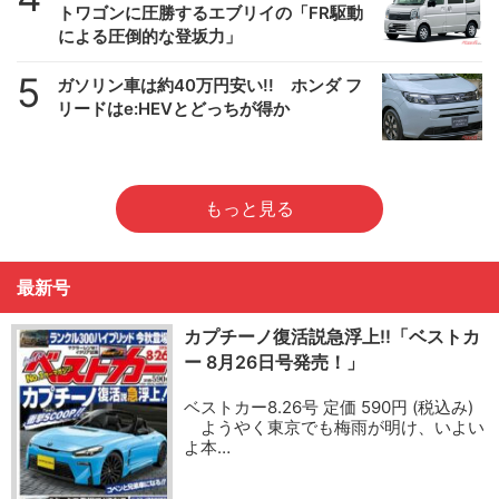
トワゴンに圧勝するエブリイの「FR駆動
による圧倒的な登坂力」
5
ガソリン車は約40万円安い!! ホンダ フ
リードはe:HEVとどっちが得か
もっと見る
最新号
カプチーノ復活説急浮上!!「ベストカ
ー 8月26日号発売！」
ベストカー8.26号 定価 590円 (税込み)
ようやく東京でも梅雨が明け、いよい
よ本…