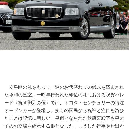
立皇嗣の礼をもって一連のお代替わりの儀式を済まされ
た令和の皇室。一昨年行われた即位の礼における祝賀パレ
ード（祝賀御列の儀）では、トヨタ・センチュリーの特注
オープンカーが登場し、多くの国民から祝福と注目を浴び
たことは記憶に新しい。皇嗣となられた秋篠宮殿下も皇太
子のお立場を継承する形となった。こうした行事やお出か