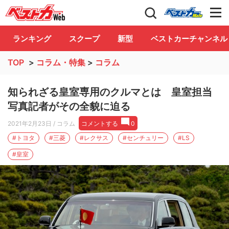
自動車情報誌「ベストカー」
Club
ランキング
スクープ
新型
ベストカーチャンネル
TOP
>
コラム・特集
>
コラム
知られざる皇室専用のクルマとは 皇室担当
写真記者がその全貌に迫る
2021年2月23日
/ コラム
コメントする
0
#トヨタ
#三菱
#レクサス
#センチュリー
#LS
#皇室