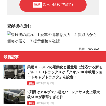
次へ(45秒で完了)
無料
登録後の流れ
提供：carview!
最新記事
乗用車・SUVの電動化と重量増に対応する新モ
デル！ UDトラックスが「クオンGK車載用ショ
ートキャブトラクタ」を設定!!
最新
2021年2月23日
2列目はアルヴェル超え!? レクサス史上最大
級SUVが豪華すぎる件
最新
2021年2月23日