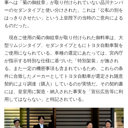
事へは「菊の御紋章」が取り付けられていない品川ナンバ
ーのセダンタイプと使い分けされた。これは「公私の別を
はっきりさせたい」という上皇陛下の当時のご意向による
ものだった。
現在ご使用の菊の御紋章が取り付けられた御料車は、大
型リムジンタイプ、セダンタイプともにトヨタ自動車製を
ご使用になられている。車種の選定にあたっては、宮内庁
が指示する特別な仕様に基づいた「特別架装」が施され
る。また一定の機密事項も含まれているため、これらの条
件に合致したメーカーとしてトヨタ自動車が選定され随意
契約により調達（購入）しているのが実情だ。その契約書
には、皇室用に製造・納入された事実を「宣伝広告等に利
用してはならない」と特記されている。