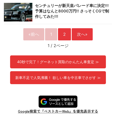
センチュリーが新天皇パレード車に決定!!!
予算はなんと8000万円!! さっそくCGで制
作してみた!!!
«前へ
1
2
次へ»
1
/
2ページ
40秒で完了！グーネット買取のかんたん車査定 ≫
新車不足で人気沸騰！ 欲しい車を中古車でさがす ≫
Google検索で『ベストカーWeb』を優先表示する