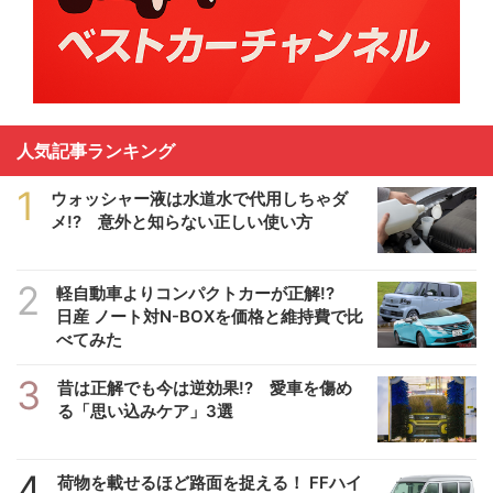
人気記事ランキング
1
ウォッシャー液は水道水で代用しちゃダ
メ!? 意外と知らない正しい使い方
2
軽自動車よりコンパクトカーが正解!?
日産 ノート対N-BOXを価格と維持費で比
べてみた
3
昔は正解でも今は逆効果!? 愛車を傷め
る「思い込みケア」3選
4
荷物を載せるほど路面を捉える！ FFハイ