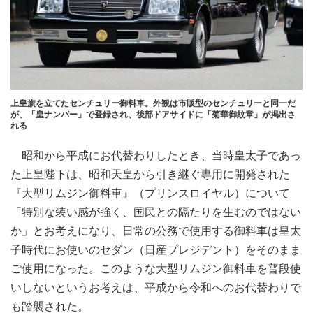
上皇旗を立てたセンチュリー御料車。外観は市販型のセンチュリーと同一だ
が、「皇ナンバー」で登録され、後部ドアサイドに「菊華御紋章」が掲出さ
れる
昭和から平成にお代替わりしたとき、当時皇太子であっ
た上皇陛下は、昭和天皇から引き継ぐ専用に開発された
『大型リムジン御料車』（プリンスロイヤル）について
「特別な装い感が強く、国民との隔たりを生むのではない
か」とお考えになり、日常の公務で使用する御料車は皇太
子時代にお使いのセダン（日産プレジデント）をそのまま
ご使用になった。このような大型リムジン御料車を普段使
いしないというお考えは、平成から令和へのお代替わりで
も踏襲された。