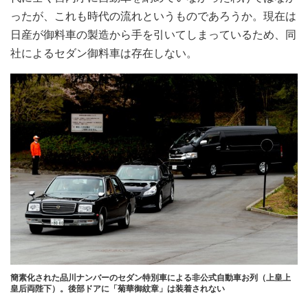
ったが、これも時代の流れというものであろうか。現在は
日産が御料車の製造から手を引いてしまっているため、同
社によるセダン御料車は存在しない。
簡素化された品川ナンバーのセダン特別車による非公式自動車お列（上皇上
皇后両陛下）。後部ドアに「菊華御紋章」は装着されない