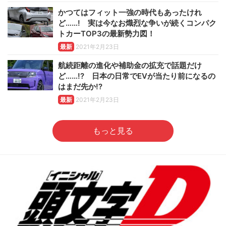
かつてはフィット一強の時代もあったけれ
ど……! 実は今なお熾烈な争いが続くコンパク
トカーTOP3の最新勢力図！
最新
2021年2月23日
航続距離の進化や補助金の拡充で話題だけ
ど……!? 日本の日常でEVが当たり前になるの
はまだ先か!?
最新
2021年2月23日
もっと見る