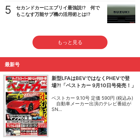
5
セカンドカーにエブリイ最強説!? 何で
もこなす万能サブ機の活用術とは!?
もっと見る
最新号
新型LFAはBEVではなくPHEVで登
場?!「ベストカー 9月10日号発売！」
ベストカー 9.10号 定価 590円 (税込み)
自動車メーカー出演のテレビ番組が
SN…