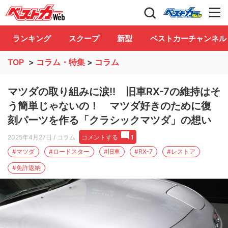
自動車情報誌「ベストカー」
Club
ランキング
スクープ
新型
ベストカーチャンネル
TOP
>
コラム・特集
>
コラム
マツダの取り組みに涙!! 旧車RX-7の維持はそ
う簡単じゃないの！ マツダ好きのために復
刻パーツを作る「クラシックマツダ」の想い
2025年4月27日
/ コラム
コメントする
1
#マツダ
#ロードスター
#旧車
#RX-7
#レストア
#免許返納