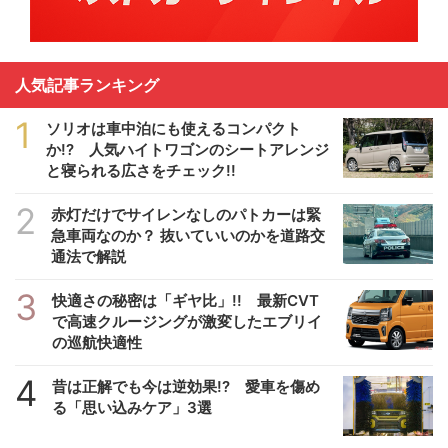
人気記事ランキング
1
ソリオは車中泊にも使えるコンパクト
か!? 人気ハイトワゴンのシートアレンジ
と寝られる広さをチェック!!
2
赤灯だけでサイレンなしのパトカーは緊
急車両なのか？ 抜いていいのかを道路交
通法で解説
3
快適さの秘密は「ギヤ比」!! 最新CVT
で高速クルージングが激変したエブリイ
の巡航快適性
4
昔は正解でも今は逆効果!? 愛車を傷め
る「思い込みケア」3選