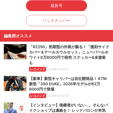
最新号
バックナンバー
編集部オススメ
「RZ250」初期型の外装が蘇る！「復刻サイド
カバー＆テールカウルセット」ニューパールホ
ワイト8万8000円で発売 ステッカー&未塗装
も
レコメンド
2025年4月27日
【新車】新型キャリパーは自社開発品！ KTM
新型「390 DUKE」2026年モデルが82万
9000円で登場
レコメンド
2025年4月27日
【インタビュー】後継者がいない…。そんなバ
イクショップは連絡を！ レッドバロンが本気