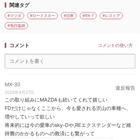
関連タグ
#マツダ
#ロードスター
#旧車
#RX-7
#レストア
#免許返納
コメント
コメントの使い方
MX-30
違反報告
2025年4月27日
この取り組みにMAZDAも続いてくれて嬉しい
FDだけじゃなくここから、今も愛される沢山の車種へ、
増やしていって欲しい
将来的には今の愛車のsky-Dや,REエクステンダーなど維
持費のかかるものへの救済にも繋がって