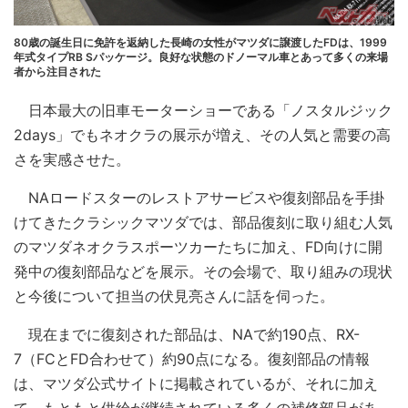
80歳の誕生日に免許を返納した長崎の女性がマツダに譲渡したFDは、1999
年式タイプRB Sパッケージ。良好な状態のドノーマル車とあって多くの来場
者から注目された
日本最大の旧車モーターショーである「ノスタルジック
2days」でもネオクラの展示が増え、その人気と需要の高
さを実感させた。
NAロードスターのレストアサービスや復刻部品を手掛
けてきたクラシックマツダでは、部品復刻に取り組む人気
のマツダネオクラスポーツカーたちに加え、FD向けに開
発中の復刻部品などを展示。その会場で、取り組みの現状
と今後について担当の伏見亮さんに話を伺った。
現在までに復刻された部品は、NAで約190点、RX-
7（FCとFD合わせて）約90点になる。復刻部品の情報
は、マツダ公式サイトに掲載されているが、それに加え
て、もともと供給が継続されている多くの補修部品があ