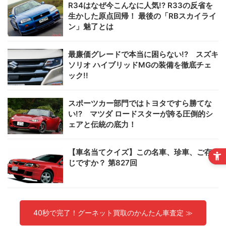
R34はなぜ今こんなに人気!? R33の反省を
生かした原点回帰！ 最後の「RBスカイライ
ン」魅了とは
最廉価グレードで本当に困らない!? スズキ
ソリオ ハイブリッドMGの装備を徹底チェ
ック!!
スポーツカー部門ではトヨタですら勝てな
い!? マツダ ロードスターが誇る圧倒的シ
ェアと伝統の底力！
【車名当てクイズ】この名車、珍車、ご存
じですか？ 第827回
40秒で完了！グーネット買取のかんたん車査定 ≫