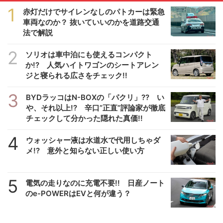
1
赤灯だけでサイレンなしのパトカーは緊急
車両なのか？ 抜いていいのかを道路交通
法で解説
2
ソリオは車中泊にも使えるコンパクト
か!? 人気ハイトワゴンのシートアレン
ジと寝られる広さをチェック!!
3
BYDラッコはN-BOXの「パクリ」?? い
や、それ以上!? 辛口”正直”評論家が徹底
チェックして分かった隠れた真価!!
4
ウォッシャー液は水道水で代用しちゃダ
メ!? 意外と知らない正しい使い方
5
電気の走りなのに充電不要!! 日産ノート
のe-POWERはEVと何が違う？