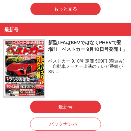
もっと見る
最新号
新型LFAはBEVではなくPHEVで登
場?!「ベストカー 9月10日号発売！」
ベストカー 9.10号 定価 590円 (税込み)
自動車メーカー出演のテレビ番組が
SN…
最新号
バックナンバー