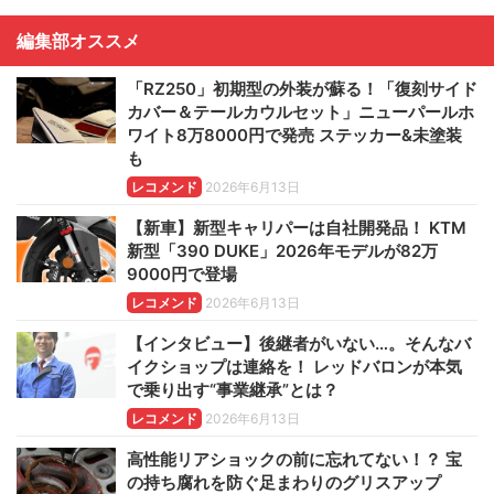
編集部オススメ
「RZ250」初期型の外装が蘇る！「復刻サイド
カバー＆テールカウルセット」ニューパールホ
ワイト8万8000円で発売 ステッカー&未塗装
も
レコメンド
2026年6月13日
【新車】新型キャリパーは自社開発品！ KTM
新型「390 DUKE」2026年モデルが82万
9000円で登場
レコメンド
2026年6月13日
【インタビュー】後継者がいない…。そんなバ
イクショップは連絡を！ レッドバロンが本気
で乗り出す“事業継承”とは？
レコメンド
2026年6月13日
高性能リアショックの前に忘れてない！？ 宝
の持ち腐れを防ぐ足まわりのグリスアップ