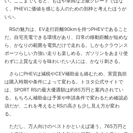
い。ここまでくると、もはや単純な上級グレードではな
く、PHEVに価値を感じる人のための別枠と考えたほうが
いい。
RSの魅力は、EV走行距離90kmを持つPHEVであること
だ。自宅充電できる環境があり、日常の移動距離が短めな
ら、かなりの範囲を電気だけで走れる。しかもクラウンス
ポーツらしい力強い走りも楽しめる。ガソリンをあまり使
わずに上質な走りを味わいたい人には、かなり刺さる。
さらにPHEVは減税やCEV補助金も絡むため、実質負担
は購入時期や条件によって変わる。トヨタ公式サイトで
は、SPORT RSの最大優遇額は約85万円と案内されてい
る。もちろん補助金は予算や申請条件で変わるため確認必
須だが、これを考えるとRSの高さも少し見え方が変わ
る。
ただし、万人向けのベストかといえば違う。765万円と