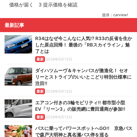
提供：carview!
最新記事
R34はなぜ今こんなに人気!? R33の反省を生か
した原点回帰！ 最後の「RBスカイライン」魅
了とは
最新
2026年6月13日
ダイハツムーヴ＆キャンバスが激進化！ セオ
リーとストライプのいいとこどり特別仕様車に
注目!!
最新
2026年6月13日
エアコン付きの3輪モビリティ!! 都市型小型
EV「リーン3」の販売網に豊田通商が参加!!
最新
2026年6月13日
バスに乗ってパワースポットへGO!! 京急バス
で森戸大明神と真名瀬バス停を巡る