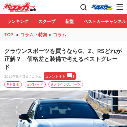
自動車情報誌「ベストカー」
Club
ランキング
スクープ
新型
ベストカーチャンネル
TOP
>
コラム・特集
>
コラム
クラウンスポーツを買うならG、Z、RSどれが
正解？ 価格差と装備で考えるベストグレー
ド
2026年6月13日
/ コラム
コメントする
1
#トヨタ
#グレード
#クラウンスポーツ