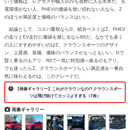
いう価格は、レクサスや輸入SUVも視野に入る水準だ。充
電環境がない人、PHEVの価値を使い切れない人なら、Z
のほうが満足度と価格のバランスはいい。
結論として、コスパ重視ならG、総合ベストはZ、PHEV
の走りとEV走行に価値を感じるならRSだ。なかでも多く
の人にすすめやすいのはZ。クラウンスポーツのデザイ
ン、上質感、装備、価格のバランスがもっともいい。Gで
賢く乗るのもアリ、RSで一気に特別感へ振るのもアリ。
でも迷ったらZ。クラウンスポーツらしい満足感を一番自
然に味わえるのは、このグレードだ。
【画像ギャラリー】これがクラウンなの!? クラウンスポー
ツは飛び抜けてカッコよすぎる（7枚）
画像ギャラリー