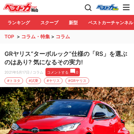
自動車情報誌「ベストカー」
Club
ランキング
スクープ
新型
ベストカーチャンネル
TOP
>
コラム・特集
>
コラム
GRヤリス“ターボルック”仕様の「RS」を選ぶ
のはあり? 気になるその実力!
2021年5月17日
/ コラム
コメントする
0
#トヨタ
#試乗
#ヤリス
#GRヤリス