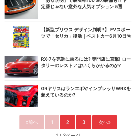
「ある説明」で装着率100％の装備も!? ド
定番じゃない意外な人気オプション 5選
【新型プリウス デザイン判明!!】 EVスポー
ツで「セリカ」復活｜ベストカー6月10日号
RX-7を完調に乗るには? 専門店に直撃! ロー
タリーのレストアはいくらかかるのか?
GRヤリスはランエボやインプレッサWRXを
超えているのか?
«前へ
1
2
3
次へ»
1
/
3ページ