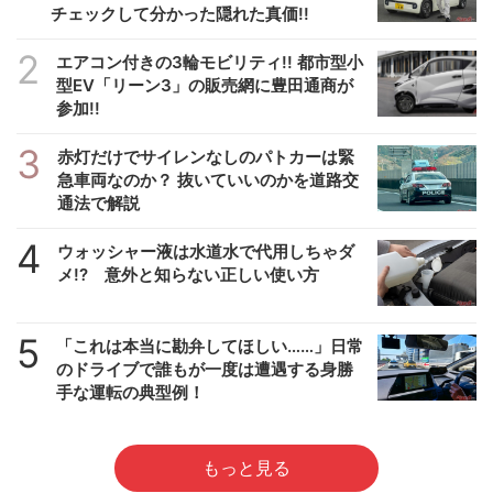
チェックして分かった隠れた真価!!
2
エアコン付きの3輪モビリティ!! 都市型小
型EV「リーン3」の販売網に豊田通商が
参加!!
3
赤灯だけでサイレンなしのパトカーは緊
急車両なのか？ 抜いていいのかを道路交
通法で解説
4
ウォッシャー液は水道水で代用しちゃダ
メ!? 意外と知らない正しい使い方
5
「これは本当に勘弁してほしい……」日常
のドライブで誰もが一度は遭遇する身勝
手な運転の典型例！
もっと見る