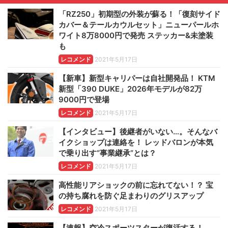
「RZ250」初期型の外装が蘇る！「復刻サイド
カバー＆テールカウルセット」ニューパールホ
ワイト8万8000円で発売 ステッカー&未塗装
も
レコメンド
2021年5月17日
【新車】新型キャリパーは自社開発品！ KTM
新型「390 DUKE」2026年モデルが82万
9000円で登場
レコメンド
2021年5月17日
【インタビュー】後継者がいない…。そんなバ
イクショップは連絡を！ レッドバロンが本気
で乗り出す“事業継承”とは？
レコメンド
2021年5月17日
高性能リアショックの前に忘れてない！？ 宝
の持ち腐れを防ぐ足まわりのグリスアップ
レコメンド
2021年5月17日
【速報】空冷スポーツスターが復活する！