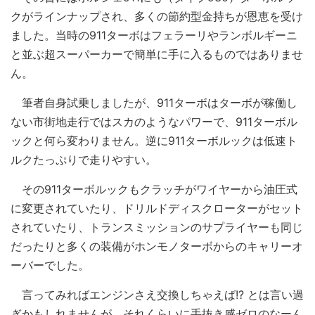
クがラインナップされ、多くの節約型金持ちが恩恵を受け
ました。当時の911ターボはフェラーリやランボルギーニ
と並ぶ超スーパーカーで簡単に手に入るものではありませ
ん。
筆者自身試乗しましたが、911ターボはターボが稼働し
ない市街地走行ではスカのようなパワーで、911ターボル
ックと何ら変わりません。逆に911ターボルックは低速ト
ルクたっぷりで走りやすい。
その911ターボルックもクラッチがワイヤーから油圧式
に変更されていたり、ドリルドディスクローターがセット
されていたり、トランスミッションのサプライヤーも同じ
だったりと多くの装備がホンモノターボからのキャリーオ
ーバーでした。
言ってみればエンジンさえ交換しちゃえば!? とは言い過
ぎかもしれませんが、それくらいに手抜き感ゼロのなーん