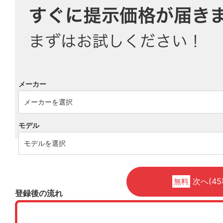
メーカー
モデル
次へ(45
無料
登録後の流れ