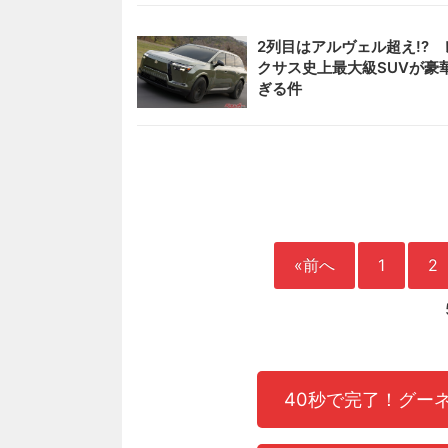
2列目はアルヴェル超え!? 
クサス史上最大級SUVが豪
ぎる件
«前へ
1
2
40秒で完了！グー