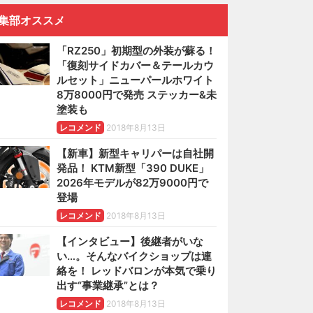
集部オススメ
「RZ250」初期型の外装が蘇る！
「復刻サイドカバー＆テールカウ
ルセット」ニューパールホワイト
8万8000円で発売 ステッカー&未
塗装も
レコメンド
2018年8月13日
【新車】新型キャリパーは自社開
発品！ KTM新型「390 DUKE」
2026年モデルが82万9000円で
登場
レコメンド
2018年8月13日
【インタビュー】後継者がいな
い…。そんなバイクショップは連
絡を！ レッドバロンが本気で乗り
出す“事業継承”とは？
レコメンド
2018年8月13日