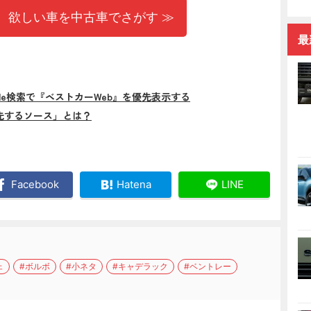
 欲しい車を中古車でさがす ≫
最
gle検索で『ベストカーWeb』を優先表示する
先するソース」とは？
Facebook
Hatena
LINE
ェ
#ボルボ
#小ネタ
#キャデラック
#ベントレー