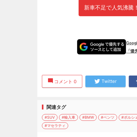
新車不足で人気沸騰！
Goo
「優
Twitter
コメント 0
関連タグ
#SUV
#輸入車
#BMW
#ベンツ
#ポルシ
#マセラティ