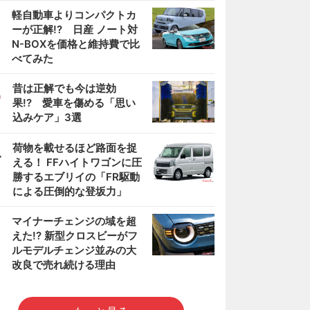
2
軽自動車よりコンパクトカ
ーが正解!? 日産 ノート対
N-BOXを価格と維持費で比
べてみた
3
昔は正解でも今は逆効
果!? 愛車を傷める「思い
込みケア」3選
4
荷物を載せるほど路面を捉
える！ FFハイトワゴンに圧
勝するエブリイの「FR駆動
による圧倒的な登坂力」
5
マイナーチェンジの域を超
えた!? 新型クロスビーがフ
ルモデルチェンジ並みの大
改良で売れ続ける理由