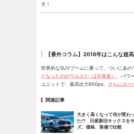
大！
【番外コラム】2018年はこんな超高級
世界的なSUVブームに乗って、ついにあの
となったのがウルスだ（2月発表）
。パワー
ユニットで、最高出力650ps。
さらにロー
関連記事
大きく高くなって何が変わ
た!? 日産新旧キックスを
ズ、価格、装備で比較