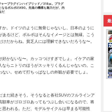
ジャープラグインハイブリッド／318㎰。プラグ
となるボルボのX90。先進の機構も魅力だが、内
はだ
最
すか。ドイツのように無骨じゃないし、日本のように
ジがあるけど、ボルボはそんなイメージとは無縁。こう
だけだからね。貧乏人には理解できないだろうな〜。
け好かないな〜。カッコつけすぎでしょ。イケアの家
人ならニトリのほうがスッキリくるんじゃないの。こ
わない。せめて打ちっぱなしの外観が必要でしょ。
だまだ続きそう。そうなると各社SUVのフルラインア
高額車がゴロゴロあってもつぶし合いになるので、将
と思われる。ただ、モデルサイクルは早まる可能性