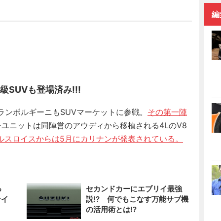
編
SUVも登場済み!!!
ランボルギーニもSUVマーケットに参戦。
その第一陣
ユニットは同陣営のアウディから移植される4LのV8
ルスロイスからは5月にカリナンが発表されている。
っ
セカンドカーにエブリイ最強
サイ
説!? 何でもこなす万能サブ機
の活用術とは!?