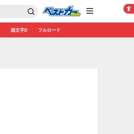
Club
ン
頭文字D
フルロード