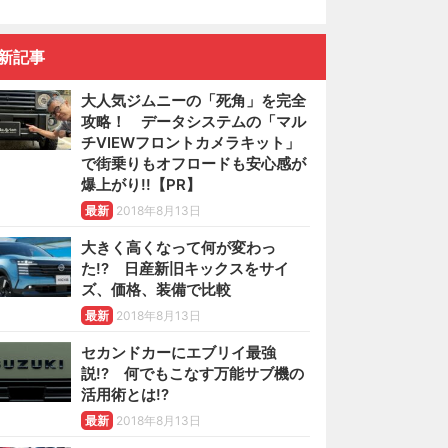
新記事
大人気ジムニーの「死角」を完全
攻略！ データシステムの「マル
チVIEWフロントカメラキット」
で街乗りもオフロードも安心感が
爆上がり!!【PR】
最新
2018年8月13日
大きく高くなって何が変わっ
た!? 日産新旧キックスをサイ
ズ、価格、装備で比較
最新
2018年8月13日
セカンドカーにエブリイ最強
説!? 何でもこなす万能サブ機の
活用術とは!?
最新
2018年8月13日