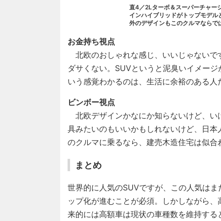
直4／2Lターボ＆スーパーチャー
インハイブリッドがトップモデル
外のデザインもこのクルマならで
お金持ち視点
北欧のおしゃれな感じ、いいじゃないで
ダサくない。SUVというと泥臭いイメー
いう感覚わかるのは、生活に余裕のある人
ビンボー視点
北欧デザインかなにか知らないけど、い
具みたいのもいいかもしれないけど、日本
のクルマに乗るなら、建売木造住宅は似合
まとめ
世界的に人気のSUVですが、この人気はま
ップ化が進むことが必須。しかしながら、
来的には高額車は現状の車種数を維持する