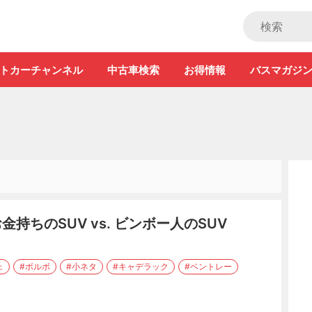
ストカー」
トカーチャンネル
中古車検索
お得情報
バスマガジ
持ちのSUV vs. ビンボー人のSUV
ェ
#ボルボ
#小ネタ
#キャデラック
#ベントレー