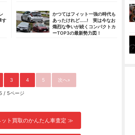
レ
かつてはフィット一強の時代も
華す
あったけれど……! 実は今なお
熾烈な争いが続くコンパクトカ
ーTOP3の最新勢力図！
3
4
5
次へ»
5
/
5ページ
ネット買取のかんたん車査定 ≫