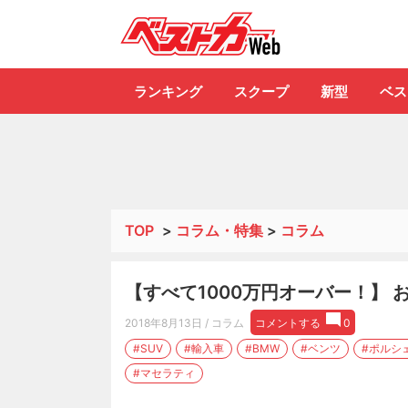
自動車情報誌「ベ
ランキング
スクープ
新型
ベス
TOP
>
コラム・特集
>
コラム
【すべて1000万円オーバー！】 お金
2018年8月13日
/ コラム
コメントする
0
#SUV
#輸入車
#BMW
#ベンツ
#ポルシ
#マセラティ