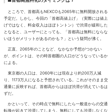
■首都高無料化のタイミングは？
ところで、首都高もNEXCOも2065年に無料開放される
予定だ。しかし、今回の「首都高値上げ」（実際には値上
げではなく、料金収入はほぼトントン）で渋滞が緩和した
となると、ユーザーにとっても、「首都高は無料にならな
いほうがメリットがあるのかも？」という疑問が沸く。
正直、2065年のことなど、なかなか予想がつかない
が、ポイントは、その時首都圏の人口がどうなっているか
による。
東京都の人口は、2060年には現在より約200万人減
り、1173万人になると予想されている。これがそのまま交
通量に反映すれば、首都高からはほぼ渋滞が消えているは
ずだ。
かといって、その時点で無料にしたら一般道からの交通
転換が起きて渋滞してしまう。無料にしても渋滞しなくな