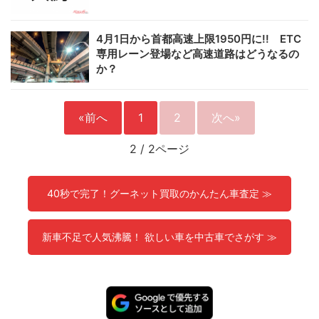
4月1日から首都高速上限1950円に!! ETC
専用レーン登場など高速道路はどうなるの
か？
«前へ
1
2
次へ»
2
/
2ページ
40秒で完了！グーネット買取のかんたん車査定 ≫
新車不足で人気沸騰！ 欲しい車を中古車でさがす ≫