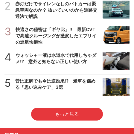
2
赤灯だけでサイレンなしのパトカーは緊
急車両なのか？ 抜いていいのかを道路交
通法で解説
3
快適さの秘密は「ギヤ比」!! 最新CVT
で高速クルージングが激変したエブリイ
の巡航快適性
4
ウォッシャー液は水道水で代用しちゃダ
メ!? 意外と知らない正しい使い方
5
昔は正解でも今は逆効果!? 愛車を傷め
る「思い込みケア」3選
もっと見る