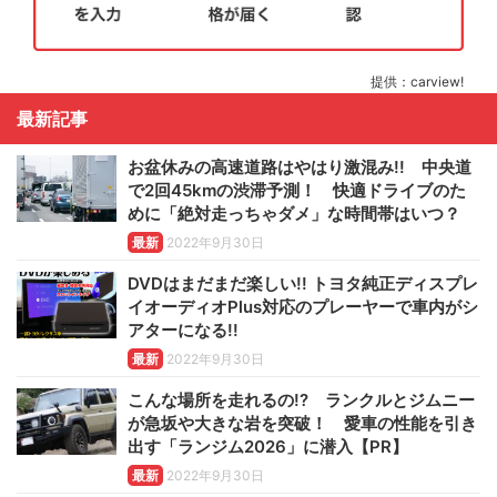
提供：carview!
最新記事
お盆休みの高速道路はやはり激混み!! 中央道
で2回45kmの渋滞予測！ 快適ドライブのた
めに「絶対走っちゃダメ」な時間帯はいつ？
最新
2022年9月30日
DVDはまだまだ楽しい!! トヨタ純正ディスプレ
イオーディオPlus対応のプレーヤーで車内がシ
アターになる!!
最新
2022年9月30日
こんな場所を走れるの!? ランクルとジムニー
が急坂や大きな岩を突破！ 愛車の性能を引き
出す「ランジム2026」に潜入【PR】
最新
2022年9月30日