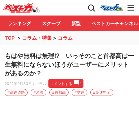
自動車情報誌「ベストカー」
Club
ランキング
スクープ
新型
ベストカーチャンネル
TOP
>
コラム・特集
>
コラム
もはや無料は無理!? いっそのこと首都高は一
生無料にならないほうがユーザーにメリット
があるのか？
2022年9月30日
/ コラム
コメントする
1
#高速道路
#渋滞
#首都高
#交通
#高速料金