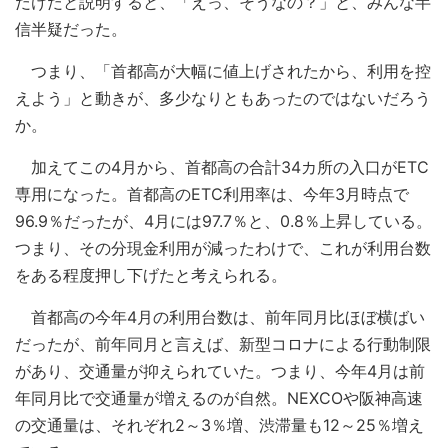
だけだと説明すると、「えっ、そうなの？」と、みんな半
信半疑だった。
つまり、「首都高が大幅に値上げされたから、利用を控
えよう」と動きが、多少なりともあったのではないだろう
か。
加えてこの4月から、首都高の合計34カ所の入口がETC
専用になった。首都高のETC利用率は、今年3月時点で
96.9％だったが、4月には97.7％と、0.8％上昇している。
つまり、その分現金利用が減ったわけで、これが利用台数
をある程度押し下げたと考えられる。
首都高の今年4月の利用台数は、前年同月比ほぼ横ばい
だったが、前年同月と言えば、新型コロナによる行動制限
があり、交通量が抑えられていた。つまり、今年4月は前
年同月比で交通量が増えるのが自然。NEXCOや阪神高速
の交通量は、それぞれ2～3％増、渋滞量も12～25％増え