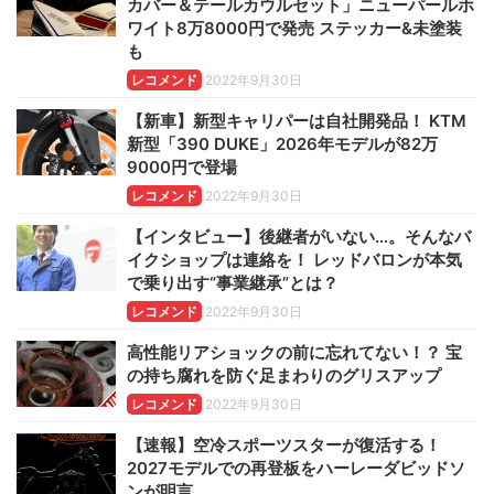
カバー＆テールカウルセット」ニューパールホ
ワイト8万8000円で発売 ステッカー&未塗装
も
レコメンド
2022年9月30日
【新車】新型キャリパーは自社開発品！ KTM
新型「390 DUKE」2026年モデルが82万
9000円で登場
レコメンド
2022年9月30日
【インタビュー】後継者がいない…。そんなバ
イクショップは連絡を！ レッドバロンが本気
で乗り出す“事業継承”とは？
レコメンド
2022年9月30日
高性能リアショックの前に忘れてない！？ 宝
の持ち腐れを防ぐ足まわりのグリスアップ
レコメンド
2022年9月30日
【速報】空冷スポーツスターが復活する！
2027モデルでの再登板をハーレーダビッドソ
ンが明言