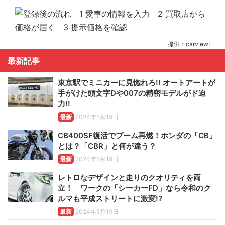
提供：carview!
最新記事
東京駅でミニカーに見惚れろ!! オートアートが
手がけた頭文字Dや007の精密モデルがド迫
力!!
最新
2024年5月19日
CB400SF復活でブーム再燃！ホンダの「CB」
とは？「CBR」と何が違う？
最新
2024年5月19日
レトロなデザインと走りのクオリティを両
立！ ワークの「シーカーFD」なら令和のク
ルマも平成ストリートに激変!?
最新
2024年5月19日