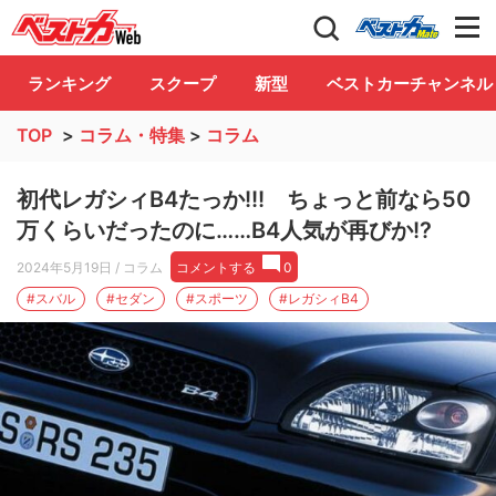
自動車情報誌「ベストカー」
Club
ランキング
スクープ
新型
ベストカーチャンネル
TOP
>
コラム・特集
>
コラム
初代レガシィB4たっか!!! ちょっと前なら50
万くらいだったのに……B4人気が再びか!?
2024年5月19日
/ コラム
コメントする
0
#スバル
#セダン
#スポーツ
#レガシィB4