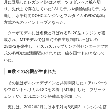
月に登場したレガシィB4はスポーツセダンへと舵を切
り、先代まで存在していた1.8Lモデルや前輪駆動モデルを
廃し、水平対向DOHCエンジンとフルタイム4WDの駆動
方式のみのラインナップとなった。
ターボモデルには名機と呼ばれるEJ20型エンジンが搭
載され、MTモデルでは当時の自主規制値いっぱいの
280PSを発生し、ビスカスカップリング付センターデフ方
式の4WDは生活四駆のそれとは一線を画すものとなって
いた。
■数々の名機が生まれた
その後はポルシェデザインと共同開発したエアロパーツ
やフロントヘリカルLSDを装着（MT車）した「ブリッツ
ェン」や、2.5Lエンジン搭載車を追加した。
更には、2002年1月には水平対向6気筒3Lエンジンを搭