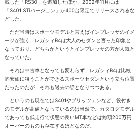
載した「RS30」を追加したほか、2002年11月には
「S401 STiバージョン」が400台限定でリリースされるな
どした。
ただ当時はスポーツモデルと言えばインプレッサのイメ
ージが強く、レガシィB4は大人のセダンと言った印象と
なっており、どちらかというとインプレッサの方が人気と
なっていた。
それは中古車となっても変わらず、レガシィB4は比較
的安価に狙うことができるスポーツセダンという立ち位置
だったのだが、それも過去の話となりつつある。
というのも現在ではS401やブリッツェンなど、役付き
のモデルが高値となっているのは当然で、カタログモデル
であっても低走行で状態の良いMT車などは総額200万円
オーバーのものも存在するほどなのだ。