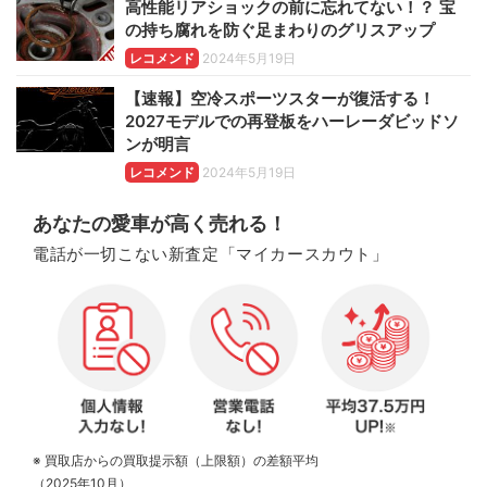
高性能リアショックの前に忘れてない！？ 宝
の持ち腐れを防ぐ足まわりのグリスアップ
レコメンド
2024年5月19日
【速報】空冷スポーツスターが復活する！
2027モデルでの再登板をハーレーダビッドソ
ンが明言
レコメンド
2024年5月19日
あなたの愛車が高く売れる！
電話が一切こない新査定「マイカースカウト」
※ 買取店からの買取提示額（上限額）の差額平均
（2025年10月）