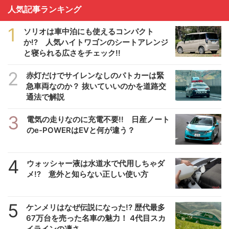
人気記事ランキング
1
ソリオは車中泊にも使えるコンパクト
か!? 人気ハイトワゴンのシートアレンジ
と寝られる広さをチェック!!
2
赤灯だけでサイレンなしのパトカーは緊
急車両なのか？ 抜いていいのかを道路交
通法で解説
3
電気の走りなのに充電不要!! 日産ノート
のe-POWERはEVと何が違う？
4
ウォッシャー液は水道水で代用しちゃダ
メ!? 意外と知らない正しい使い方
5
ケンメリはなぜ伝説になった!? 歴代最多
67万台を売った名車の魅力！ 4代目スカ
イラインの凄さ