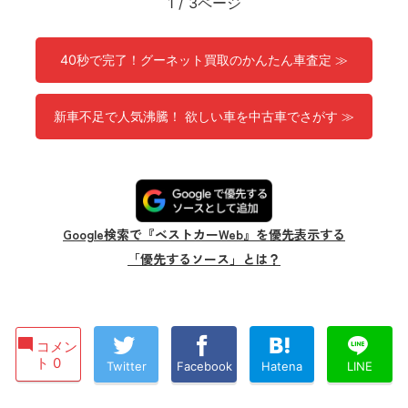
1
/
3ページ
40秒で完了！グーネット買取のかんたん車査定 ≫
新車不足で人気沸騰！ 欲しい車を中古車でさがす ≫
Google検索で『ベストカーWeb』を優先表示する
「優先するソース」とは？
コメン
ト 0
Twitter
Facebook
Hatena
LINE