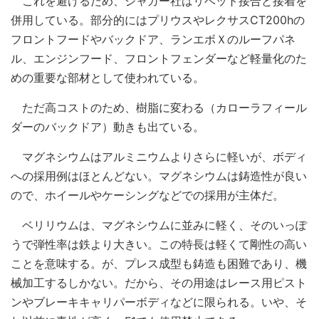
これを避けるため、ジャガー社はリベット接合と接着を
併用している。部分的にはプリウスやレクサスCT200hの
フロントフードやバックドア、ランエボＸのルーフパネ
ル、エンジンフード、フロントフェンダーなど軽量化のた
めの重要な部材として使われている。
ただ高コストのため、樹脂に変わる（カローラフィール
ダーのバックドア）動きも出ている。
マグネシウムはアルミニウムよりさらに軽いが、ボディ
への採用例はほとんどない。マグネシウムは鋳造性が良い
ので、ホイールやケーシングなどでの採用が主体だ。
ベリリウムは、マグネシウムに並みに軽く、そのいっぽ
うで弾性率は鉄より大きい。この特長は軽くて剛性の高い
ことを意味する。が、プレス成型も鋳造も困難であり、機
械加工するしかない。だから、その用途はレース用ピスト
ンやブレーキキャリパーボディなどに限られる。いや、そ