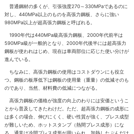
普通鋼材の多くが、引張強度270～330MPaであるのに
対し、440MPa以上のものを高張力鋼板、さらに強い
980MPa以上が超高張力鋼板と呼ばれる。
1990年代は440MPa級高張力鋼板、2000年代前半は
590MPa級が一般的となり、2000年代後半には超高張力
鋼板が使われはじめ、現在は車両部位に応じた使い分けが
進んでいる。
ちなみに、高張力鋼板の使用はコストダウンにも役立
つ。鋼板の板厚低下は鋼板の使用量（重量）の低減そのも
のであり、当然、材料費の低減につながる。
高張力鋼板の価格が強度の向上のわりには安価というこ
とから普及してきたわけだ。ただ、超高張力鋼板の成形に
は多くの場合、伸びにくく、硬い性質が強く、プレス成型
が難しいため、ホットスタンプ（熱間プレス成形）にな
る。通常は冷間プレス成形が用いられ、加熱したぶんだけ