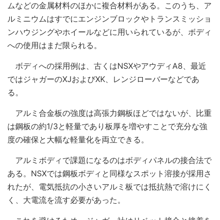
ムなどの金属材料のほかに複合材料がある。このうち、ア
ルミニウムはすでにエンジンブロックやトランスミッショ
ンハウジングやホイールなどに用いられているが、ボディ
への使用はまだ限られる。
ボディへの採用例は、古くはNSXやアウディA8、最近
ではジャガーのXJおよびXK、レンジローバーなどであ
る。
アルミ合金板の強度は高張力鋼板ほどではないが、比重
は鋼板の約1/3と軽量であり板厚を増やすことで充分な強
度の確保と大幅な軽量化を両立できる。
アルミボディで課題になるのはボディパネルの接合法で
ある。NSXでは鋼板ボディと同様なスポット溶接が採用さ
れたが、電気抵抗の小さいアルミ板では抵抗熱で溶けにく
く、大電流を流す必要があった。