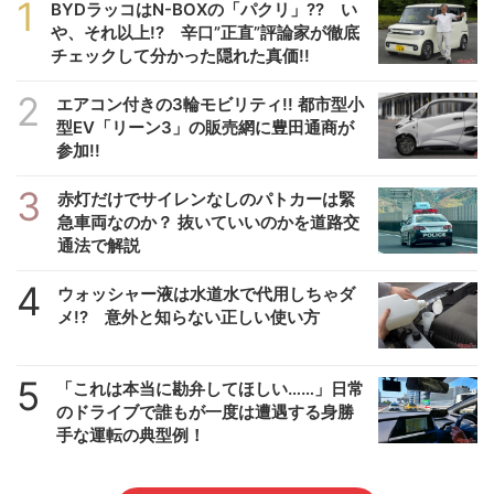
1
BYDラッコはN-BOXの「パクリ」?? い
や、それ以上!? 辛口”正直”評論家が徹底
チェックして分かった隠れた真価!!
2
エアコン付きの3輪モビリティ!! 都市型小
型EV「リーン3」の販売網に豊田通商が
参加!!
3
赤灯だけでサイレンなしのパトカーは緊
急車両なのか？ 抜いていいのかを道路交
通法で解説
4
ウォッシャー液は水道水で代用しちゃダ
メ!? 意外と知らない正しい使い方
5
「これは本当に勘弁してほしい……」日常
のドライブで誰もが一度は遭遇する身勝
手な運転の典型例！