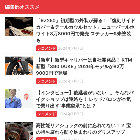
編集部オススメ
「RZ250」初期型の外装が蘇る！「復刻サイド
カバー＆テールカウルセット」ニューパールホ
ワイト8万8000円で発売 ステッカー&未塗装
も
レコメンド
2024年7月7日
【新車】新型キャリパーは自社開発品！ KTM
新型「390 DUKE」2026年モデルが82万
9000円で登場
レコメンド
2024年7月7日
【インタビュー】後継者がいない…。そんなバ
イクショップは連絡を！ レッドバロンが本気
で乗り出す“事業継承”とは？
レコメンド
2024年7月7日
高性能リアショックの前に忘れてない！？ 宝
の持ち腐れを防ぐ足まわりのグリスアップ