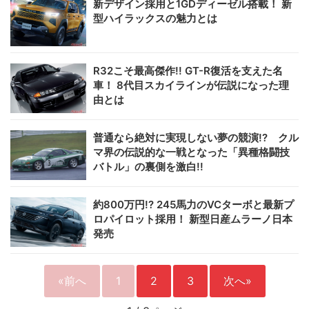
新デザイン採用と1GDディーゼル搭載！ 新
型ハイラックスの魅力とは
R32こそ最高傑作!! GT-R復活を支えた名
車！ 8代目スカイラインが伝説になった理
由とは
普通なら絶対に実現しない夢の競演!? クル
マ界の伝説的な一戦となった「異種格闘技
バトル」の裏側を激白!!
約800万円!? 245馬力のVCターボと最新プ
ロパイロット採用！ 新型日産ムラーノ日本
発売
«前へ
1
2
3
次へ»