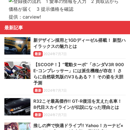
提供：carview!
最新記事
新デザイン採用と1GDディーゼル搭載！ 新型ハ
イラックスの魅力とは
最新
2024年7月7日
【SCOOP！】“電動ターボ”「ホンダV3R 900
E-コンプレッサー」には派生機種が存在！ さ
らに自然吸気版のV3もある？！ その姿を大胆
予測
最新
2024年7月7日
R32こそ最高傑作!! GT-R復活を支えた名車！
8代目スカイラインが伝説になった理由とは
最新
2024年7月7日
推しの声で快適ドライブ!! Yahoo！カーナビ×