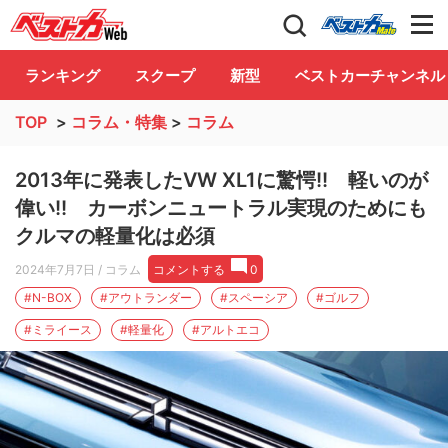
自動車情報誌「ベストカー」
Club
ランキング
スクープ
新型
ベストカーチャンネル
TOP
>
コラム・特集
>
コラム
2013年に発表したVW XL1に驚愕!! 軽いのが
偉い!! カーボンニュートラル実現のためにも
クルマの軽量化は必須
2024年7月7日
/ コラム
コメントする
0
#N-BOX
#アウトランダー
#スペーシア
#ゴルフ
#ミライース
#軽量化
#アルトエコ