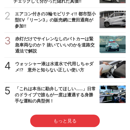
チェックして分かった隠れた真価!!
2
エアコン付きの3輪モビリティ!! 都市型小
型EV「リーン3」の販売網に豊田通商が
参加!!
3
赤灯だけでサイレンなしのパトカーは緊
急車両なのか？ 抜いていいのかを道路交
通法で解説
4
ウォッシャー液は水道水で代用しちゃダ
メ!? 意外と知らない正しい使い方
5
「これは本当に勘弁してほしい……」日常
のドライブで誰もが一度は遭遇する身勝
手な運転の典型例！
もっと見る