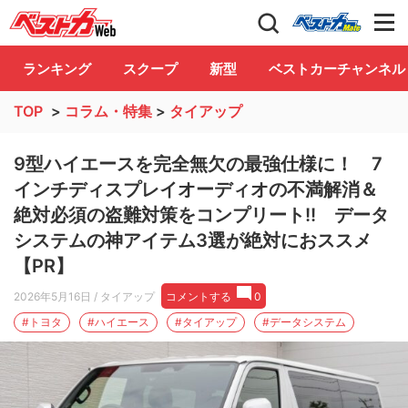
自動車情報誌「ベストカー」
Club
ランキング
スクープ
新型
ベストカーチャンネル
TOP
>
コラム・特集
>
タイアップ
9型ハイエースを完全無欠の最強仕様に！ 7
インチディスプレイオーディオの不満解消＆
絶対必須の盗難対策をコンプリート!! データ
システムの神アイテム3選が絶対におススメ
【PR】
2026年5月16日
/ タイアップ
コメントする
0
#トヨタ
#ハイエース
#タイアップ
#データシステム