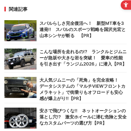
関連記事
スバルらしさ完全復活へ！ 新型MT車を3
連発!! スバルのスポーツ戦略を国沢光宏と
山本シンヤが斬る 【PR】
こんな場所を走れるの!? ランクルとジムニ
ーが急坂や大きな岩を突破！ 愛車の性能
を引き出す「ランジム2026」に潜入【PR】
大人気ジムニーの「死角」を完全攻略！
データシステムの「マルチVIEWフロントカ
メラキット」で街乗りもオフロードも安心
感が爆上がり!!【PR】
安さで飛びつくな!! ネットオークションの
落とし穴!? 激安ホイールに潜む危険と安全
なカスタムパーツの選び方【PR】