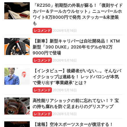
「RZ250」初期型の外装が蘇る！「復刻サイド
カバー＆テールカウルセット」ニューパールホ
ワイト8万8000円で発売 ステッカー&未塗装
も
レコメンド
2026年5月16日
【新車】新型キャリパーは自社開発品！ KTM
新型「390 DUKE」2026年モデルが82万
9000円で登場
レコメンド
2026年5月16日
【インタビュー】後継者がいない…。そんなバ
イクショップは連絡を！ レッドバロンが本気
で乗り出す“事業継承”とは？
レコメンド
2026年5月16日
高性能リアショックの前に忘れてない！？ 宝
の持ち腐れを防ぐ足まわりのグリスアップ
レコメンド
2026年5月16日
【速報】空冷スポーツスターが復活する！