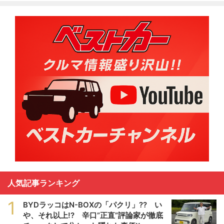
人気記事ランキング
1
BYDラッコはN-BOXの「パクリ」?? い
や、それ以上!? 辛口”正直”評論家が徹底