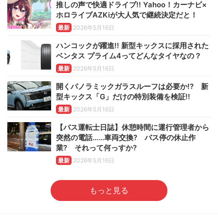
推しの声で快適ドライブ!! Yahoo！カーナビ×
ホロライブAZKiが大人気で継続決定だと！
最新
2026年5月16日
ハンコックが躍進!! 新型キックスに採用された
ベンタス プライム4ってどんなタイヤなの？
最新
2026年5月16日
開くパノラミックガラスルーフは必要か!? 新
型キックス「G」だけの特別装備を検証!!
最新
2026年5月16日
【バス運転士日誌】休憩時間に運行管理者から
突然の電話……車両交換? バス停の休止作
業? それって何っすか?
最新
2026年5月16日
もっと見る