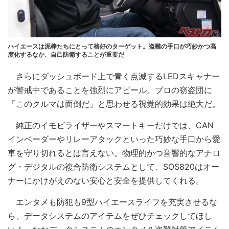
ハイエースは泥棒たちにとって格好のターゲット。盗難の手口が巧妙かつ高
度化するなか、自己防衛することが重要だ
さらにダッシュボード上で青く点滅するLEDスキャナー
が警戒中であることを強烈にアピール。プロの窃盗団に
「このクルマは面倒だ」と思わせる視覚的効果は絶大だ。
純正のイモビライザーやスマートキーだけでは、CAN
インベーダーやリレーアタックといった巧妙な手口から愛
車を守り切れるとは言えない。物理的かつ音響的なアナロ
グ・デジタルの複合防衛システムとして、SOS820はオー
ナーにかけがえのない安心と安全を提供してくれる。
エンタメも防犯も9型ハイエースライフを充実させるな
ら、データシステムのアイテムをぜひチェックしてほし