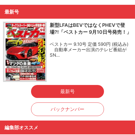
最新号
新型LFAはBEVではなくPHEVで登
場?!「ベストカー 9月10日号発売！」
ベストカー 9.10号 定価 590円 (税込み)
自動車メーカー出演のテレビ番組が
SN…
最新号
バックナンバー
編集部オススメ