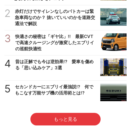
2
赤灯だけでサイレンなしのパトカーは緊
急車両なのか？ 抜いていいのかを道路交
通法で解説
3
快適さの秘密は「ギヤ比」!! 最新CVT
で高速クルージングが激変したエブリイ
の巡航快適性
4
昔は正解でも今は逆効果!? 愛車を傷め
る「思い込みケア」3選
5
セカンドカーにエブリイ最強説!? 何で
もこなす万能サブ機の活用術とは!?
もっと見る