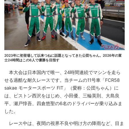
2023年に初登場して以来つねに話題となってきた公団ちゃん。2026年の富
士24時間はこの6人で優勝を目指す
本大会は日本国内で唯一、24時間連続でマシンを走ら
せる過酷な耐久レースです。当チームの11号車「FCR58
sakae モータースポーツ FIT」（愛称：公団ちゃん）に
は、ピストン西沢をはじめ、小田優、三輪英則、大島良
平、瀬戸惇吾、四倉悠聖の6名のドライバーが乗り込みま
した。
レース中は、夜間の視界不良や明け方の降雨など、目ま