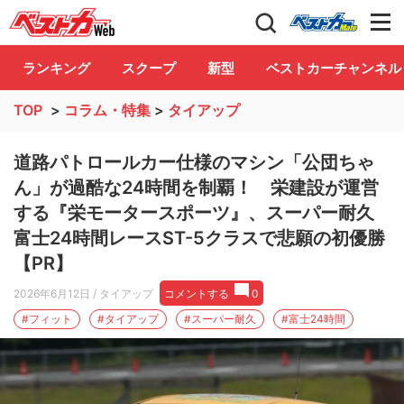
自動車情報誌「ベストカー」
Club
ランキング
スクープ
新型
ベストカーチャンネル
TOP
>
コラム・特集
>
タイアップ
道路パトロールカー仕様のマシン「公団ちゃ
ん」が過酷な24時間を制覇！ 栄建設が運営
する『栄モータースポーツ』、スーパー耐久
富士24時間レースST-5クラスで悲願の初優勝
【PR】
2026年6月12日
/ タイアップ
コメントする
0
#フィット
#タイアップ
#スーパー耐久
#富士24時間