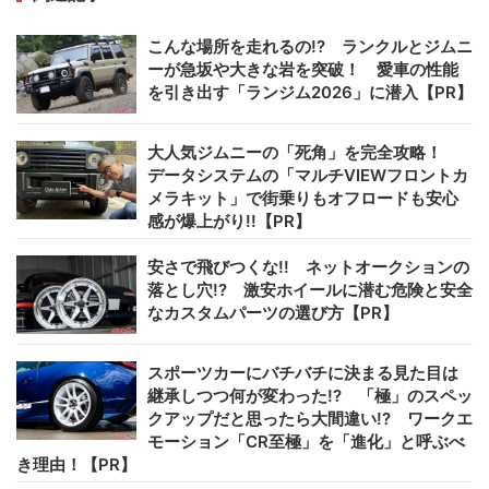
こんな場所を走れるの!? ランクルとジムニ
ーが急坂や大きな岩を突破！ 愛車の性能
を引き出す「ランジム2026」に潜入【PR】
大人気ジムニーの「死角」を完全攻略！
データシステムの「マルチVIEWフロントカ
メラキット」で街乗りもオフロードも安心
感が爆上がり!!【PR】
安さで飛びつくな!! ネットオークションの
落とし穴!? 激安ホイールに潜む危険と安全
なカスタムパーツの選び方【PR】
スポーツカーにバチバチに決まる見た目は
継承しつつ何が変わった!? 「極」のスペッ
クアップだと思ったら大間違い!? ワークエ
モーション「CR至極」を「進化」と呼ぶべ
き理由！【PR】