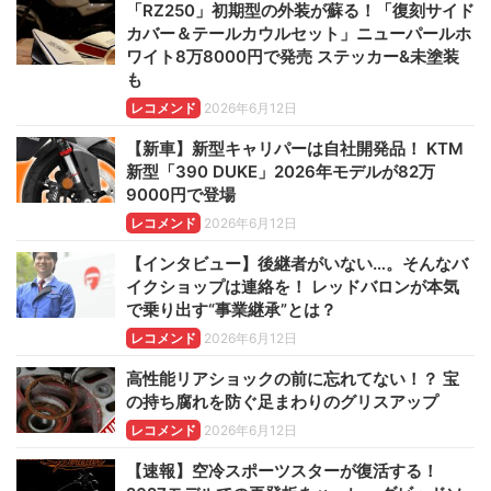
「RZ250」初期型の外装が蘇る！「復刻サイド
カバー＆テールカウルセット」ニューパールホ
ワイト8万8000円で発売 ステッカー&未塗装
も
レコメンド
2026年6月12日
【新車】新型キャリパーは自社開発品！ KTM
新型「390 DUKE」2026年モデルが82万
9000円で登場
レコメンド
2026年6月12日
【インタビュー】後継者がいない…。そんなバ
イクショップは連絡を！ レッドバロンが本気
で乗り出す“事業継承”とは？
レコメンド
2026年6月12日
高性能リアショックの前に忘れてない！？ 宝
の持ち腐れを防ぐ足まわりのグリスアップ
レコメンド
2026年6月12日
【速報】空冷スポーツスターが復活する！