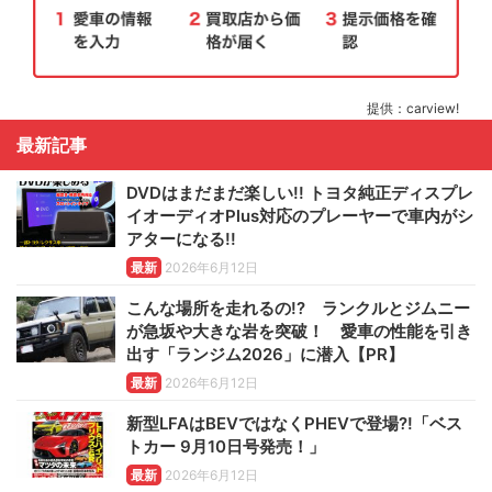
提供：carview!
最新記事
DVDはまだまだ楽しい!! トヨタ純正ディスプレ
イオーディオPlus対応のプレーヤーで車内がシ
アターになる!!
最新
2026年6月12日
こんな場所を走れるの!? ランクルとジムニー
が急坂や大きな岩を突破！ 愛車の性能を引き
出す「ランジム2026」に潜入【PR】
最新
2026年6月12日
新型LFAはBEVではなくPHEVで登場?!「ベス
トカー 9月10日号発売！」
最新
2026年6月12日