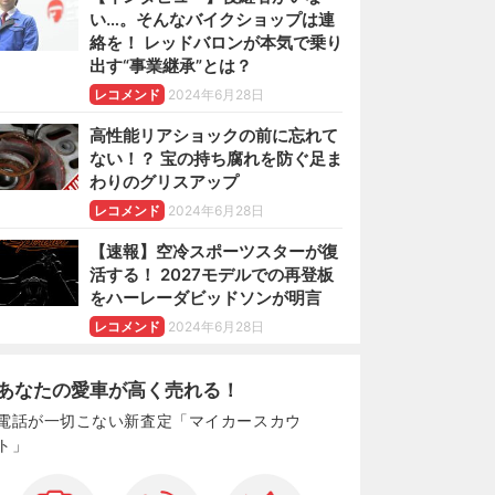
い…。そんなバイクショップは連
絡を！ レッドバロンが本気で乗り
出す“事業継承”とは？
レコメンド
2024年6月28日
高性能リアショックの前に忘れて
ない！？ 宝の持ち腐れを防ぐ足ま
わりのグリスアップ
レコメンド
2024年6月28日
【速報】空冷スポーツスターが復
活する！ 2027モデルでの再登板
をハーレーダビッドソンが明言
レコメンド
2024年6月28日
あなたの愛車が高く売れる！
電話が一切こない新査定「マイカースカウ
ト」