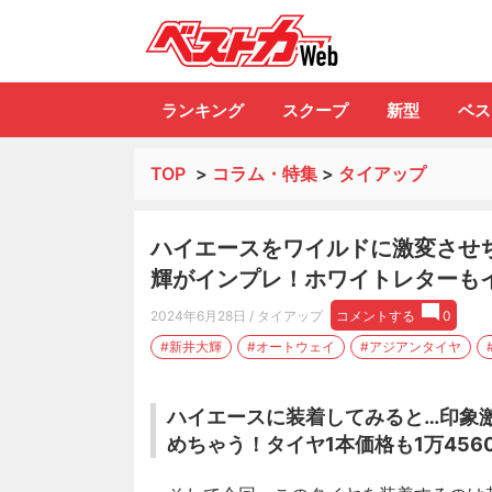
自動車情報誌「ベ
ランキング
スクープ
新型
ベス
TOP
>
コラム・特集
>
タイアップ
ハイエースをワイルドに激変させ
輝がインプレ！ホワイトレターもイ
2024年6月28日
/ タイアップ
コメントする
0
#新井大輝
#オートウェイ
#アジアンタイヤ
ハイエースに装着してみると…印象
めちゃう！タイヤ1本価格も1万456