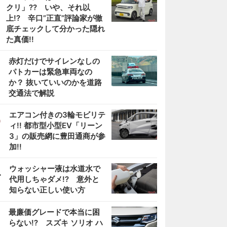
クリ」?? いや、それ以
上!? 辛口”正直”評論家が徹
底チェックして分かった隠れ
た真価!!
2
赤灯だけでサイレンなしの
パトカーは緊急車両なの
か？ 抜いていいのかを道路
交通法で解説
3
エアコン付きの3輪モビリテ
ィ!! 都市型小型EV「リーン
3」の販売網に豊田通商が参
加!!
4
ウォッシャー液は水道水で
代用しちゃダメ!? 意外と
知らない正しい使い方
5
最廉価グレードで本当に困
らない!? スズキ ソリオ ハ