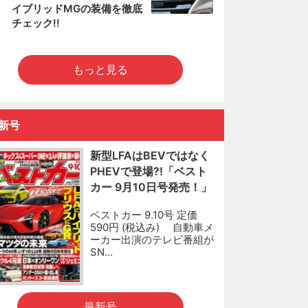
イブリッドMGの装備を徹底
チェック!!
もっと見る
新号
新型LFAはBEVではなく
PHEVで登場?!「ベスト
カー 9月10日号発売！」
ベストカー 9.10号 定価
590円 (税込み) 自動車メ
ーカー出演のテレビ番組が
SN…
最新号