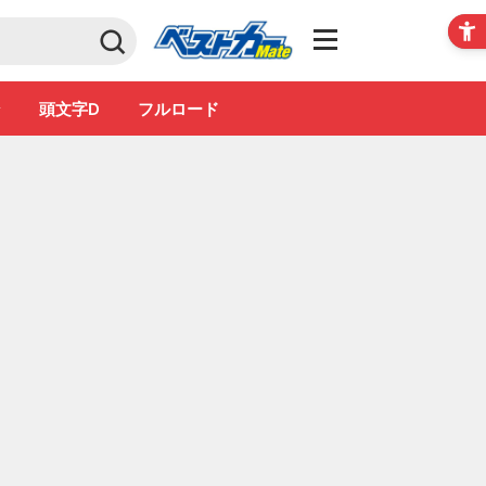
Club
ン
頭文字D
フルロード