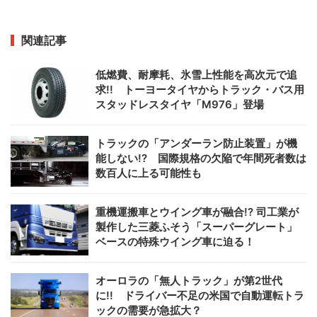
関連記事
低燃費、耐摩耗、氷雪上性能を高次元で追
求!! トーヨータイヤからトラック・バス用
スタッドレスタイヤ「M976」登場
トラックの「アンダーラン防止装置」が機
能しない!? 国際規格の欠陥で年間死者数は
数百人に上る可能性も
重機運搬車とウイング車が融合!? 司工業が
製作した三菱ふそう「スーパーグレート」
ベースの特殊ウイング車に迫る！
オーロラの「無人トラック」が第2世代
に!! ドライバー不足の米国で自動運転トラ
ックの需要が急拡大？