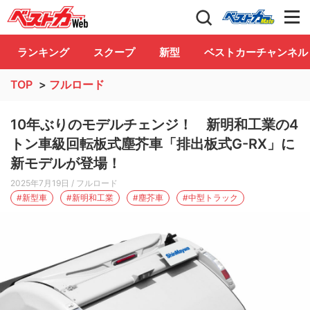
自動車情報誌「ベストカー」
Club
ランキング
スクープ
新型
ベストカーチャンネル
TOP
>
フルロード
10年ぶりのモデルチェンジ！ 新明和工業の4
トン車級回転板式塵芥車「排出板式G-RX」に
新モデルが登場！
2025年7月19日
/ フルロード
#新型車
#新明和工業
#塵芥車
#中型トラック