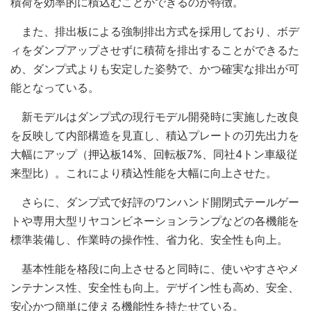
積荷を効率的に積込むことができるのが特徴。
また、排出板による強制排出方式を採用しており、ボデ
ィをダンプアップさせずに積荷を排出することができるた
め、ダンプ式よりも安定した姿勢で、かつ確実な排出が可
能となっている。
新モデルはダンプ式の現行モデル開発時に実施した改良
を反映して内部構造を見直し、積込プレートの刃先出力を
大幅にアップ（押込板14%、回転板7%、同社4トン車級従
来型比）。これにより積込性能を大幅に向上させた。
さらに、ダンプ式で好評のワンハンド開閉式テールゲー
トや専用大型リヤコンビネーションランプなどの各機能を
標準装備し、作業時の操作性、省力化、安全性も向上。
基本性能を格段に向上させると同時に、使いやすさやメ
ンテナンス性、安全性も向上。デザイン性も高め、安全、
安心かつ簡単に使える機能性を持たせている。