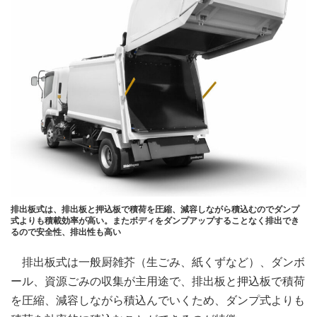
排出板式は、排出板と押込板で積荷を圧縮、減容しながら積込むのでダンプ
式よりも積載効率が高い。またボディをダンプアップすることなく排出でき
るので安全性、排出性も高い
排出板式は一般厨雑芥（生ごみ、紙くずなど）、ダンボ
ール、資源ごみの収集が主用途で、排出板と押込板で積荷
を圧縮、減容しながら積込んでいくため、ダンプ式よりも