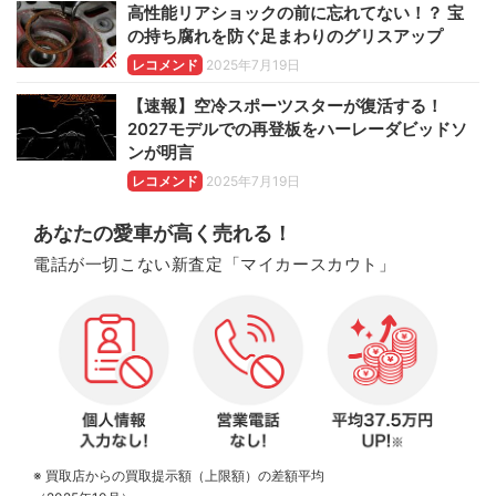
高性能リアショックの前に忘れてない！？ 宝
の持ち腐れを防ぐ足まわりのグリスアップ
レコメンド
2025年7月19日
【速報】空冷スポーツスターが復活する！
2027モデルでの再登板をハーレーダビッドソ
ンが明言
レコメンド
2025年7月19日
あなたの愛車が高く売れる！
電話が一切こない新査定「マイカースカウト」
※ 買取店からの買取提示額（上限額）の差額平均