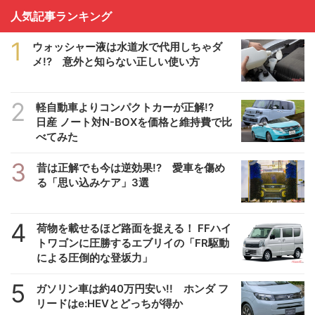
人気記事ランキング
1
ウォッシャー液は水道水で代用しちゃダ
メ!? 意外と知らない正しい使い方
2
軽自動車よりコンパクトカーが正解!?
日産 ノート対N-BOXを価格と維持費で比
べてみた
3
昔は正解でも今は逆効果!? 愛車を傷め
る「思い込みケア」3選
4
荷物を載せるほど路面を捉える！ FFハイ
トワゴンに圧勝するエブリイの「FR駆動
による圧倒的な登坂力」
5
ガソリン車は約40万円安い!! ホンダ フ
リードはe:HEVとどっちが得か