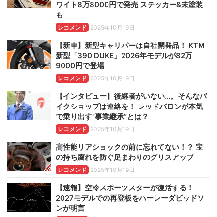
ワイト8万8000円で発売 ステッカー&未塗装
も
レコメンド
2025年10月19日
【新車】新型キャリパーは自社開発品！ KTM
新型「390 DUKE」2026年モデルが82万
9000円で登場
レコメンド
2025年10月19日
【インタビュー】後継者がいない…。そんなバ
イクショップは連絡を！ レッドバロンが本気
で乗り出す“事業継承”とは？
レコメンド
2025年10月19日
高性能リアショックの前に忘れてない！？ 宝
の持ち腐れを防ぐ足まわりのグリスアップ
レコメンド
2025年10月19日
【速報】空冷スポーツスターが復活する！
2027モデルでの再登板をハーレーダビッドソ
ンが明言