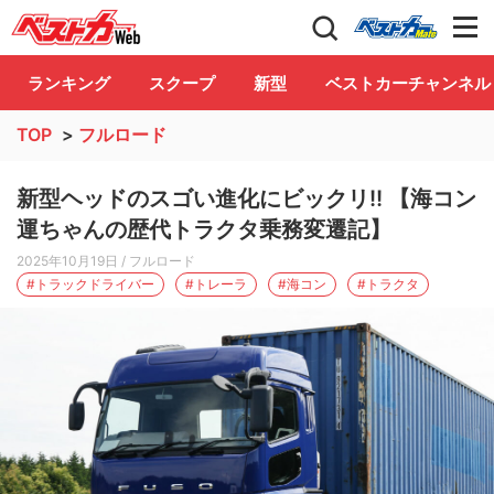
自動車情報誌「ベストカー」
Club
ランキング
スクープ
新型
ベストカーチャンネル
TOP
>
フルロード
新型ヘッドのスゴい進化にビックリ!! 【海コン
運ちゃんの歴代トラクタ乗務変遷記】
2025年10月19日
/ フルロード
#トラックドライバー
#トレーラ
#海コン
#トラクタ