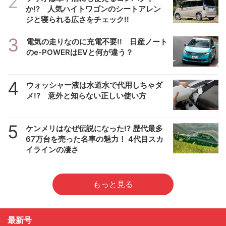
2
か!? 人気ハイトワゴンのシートアレン
ジと寝られる広さをチェック!!
3
電気の走りなのに充電不要!! 日産ノート
のe-POWERはEVと何が違う？
4
ウォッシャー液は水道水で代用しちゃダ
メ!? 意外と知らない正しい使い方
5
ケンメリはなぜ伝説になった!? 歴代最多
67万台を売った名車の魅力！ 4代目スカ
イラインの凄さ
もっと見る
最新号