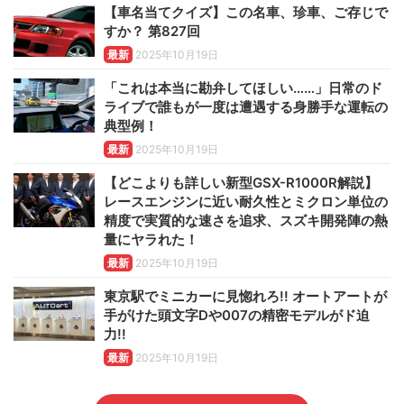
【車名当てクイズ】この名車、珍車、ご存じで
すか？ 第827回
最新
2025年10月19日
「これは本当に勘弁してほしい……」日常のド
ライブで誰もが一度は遭遇する身勝手な運転の
典型例！
最新
2025年10月19日
【どこよりも詳しい新型GSX-R1000R解説】
レースエンジンに近い耐久性とミクロン単位の
精度で実質的な速さを追求、スズキ開発陣の熱
量にヤラれた！
最新
2025年10月19日
東京駅でミニカーに見惚れろ!! オートアートが
手がけた頭文字Dや007の精密モデルがド迫
力!!
最新
2025年10月19日