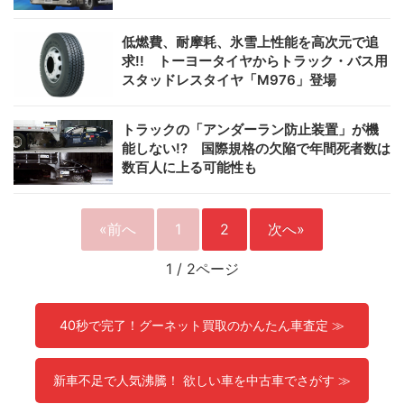
低燃費、耐摩耗、氷雪上性能を高次元で追
求!! トーヨータイヤからトラック・バス用
スタッドレスタイヤ「M976」登場
トラックの「アンダーラン防止装置」が機
能しない!? 国際規格の欠陥で年間死者数は
数百人に上る可能性も
«前へ
1
2
次へ»
1
/
2ページ
40秒で完了！グーネット買取のかんたん車査定 ≫
新車不足で人気沸騰！ 欲しい車を中古車でさがす ≫