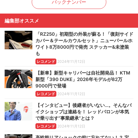
バックナンバー
編集部オススメ
「RZ250」初期型の外装が蘇る！「復刻サイド
カバー＆テールカウルセット」ニューパールホ
ワイト8万8000円で発売 ステッカー&未塗装
も
レコメンド
2024年11月12日
【新車】新型キャリパーは自社開発品！ KTM
新型「390 DUKE」2026年モデルが82万
9000円で登場
レコメンド
2024年11月12日
【インタビュー】後継者がいない…。そんなバ
イクショップは連絡を！ レッドバロンが本気
で乗り出す“事業継承”とは？
レコメンド
2024年11月12日
高性能リアショックの前に忘れてない！？ 宝