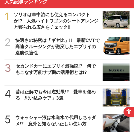
人気記事ランキング
1
ソリオは車中泊にも使えるコンパクト
か!? 人気ハイトワゴンのシートアレンジ
と寝られる広さをチェック!!
2
快適さの秘密は「ギヤ比」!! 最新CVTで
高速クルージングが激変したエブリイの
巡航快適性
3
セカンドカーにエブリイ最強説!? 何で
もこなす万能サブ機の活用術とは!?
4
昔は正解でも今は逆効果!? 愛車を傷め
る「思い込みケア」3選
5
ウォッシャー液は水道水で代用しちゃダ
メ!? 意外と知らない正しい使い方