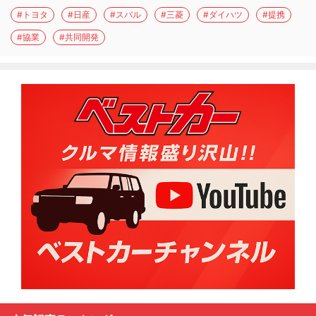
#トヨタ
#日産
#スバル
#三菱
#ダイハツ
#提携
#協業
#共同開発