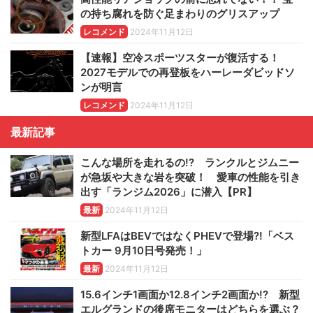
の持ち腐れを防ぐ足まわりのグリスアップ
レコメンド
2024年11月12日
【速報】空冷スポーツスターが復活する！
2027モデルでの再登板をハーレーダビッドソ
ンが明言
レコメンド
2024年11月12日
最新記事
こんな場所を走れるの!? ランクルとジムニー
が急坂や大きな岩を突破！ 愛車の性能を引き
出す「ランジム2026」に潜入【PR】
最新
2024年11月12日
新型LFAはBEVではなくPHEVで登場?!「ベス
トカー 9月10日号発売！」
最新
2024年11月12日
15.6インチ1画面か12.8インチ2画面か!? 新型
エルグランドの後席モニターはどちらを選ぶ？