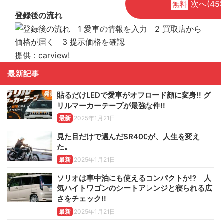
次へ(45
無料
登録後の流れ
提供：carview!
最新記事
貼るだけLEDで愛車がオフロード顔に変身!! グ
リルマーカーテープが最強な件!!
最新
2025年1月21日
見た目だけで選んだSR400が、人生を変え
た。
最新
2025年1月21日
ソリオは車中泊にも使えるコンパクトか!? 人
気ハイトワゴンのシートアレンジと寝られる広
さをチェック!!
最新
2025年1月21日