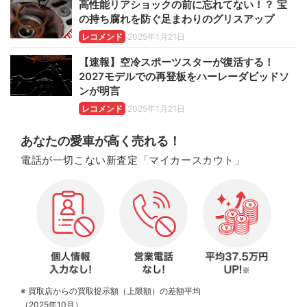
高性能リアショックの前に忘れてない！？ 宝
の持ち腐れを防ぐ足まわりのグリスアップ
レコメンド
2025年1月21日
【速報】空冷スポーツスターが復活する！
2027モデルでの再登板をハーレーダビッドソ
ンが明言
レコメンド
2025年1月21日
あなたの愛車が高く売れる！
電話が一切こない新査定「マイカースカウト」
※ 買取店からの買取提示額（上限額）の差額平均
（2025年10月）