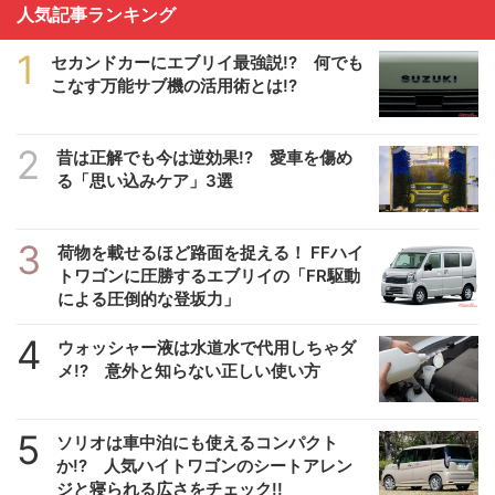
人気記事ランキング
1
セカンドカーにエブリイ最強説!? 何でも
こなす万能サブ機の活用術とは!?
2
昔は正解でも今は逆効果!? 愛車を傷め
る「思い込みケア」3選
3
荷物を載せるほど路面を捉える！ FFハイ
トワゴンに圧勝するエブリイの「FR駆動
による圧倒的な登坂力」
4
ウォッシャー液は水道水で代用しちゃダ
メ!? 意外と知らない正しい使い方
5
ソリオは車中泊にも使えるコンパクト
か!? 人気ハイトワゴンのシートアレン
ジと寝られる広さをチェック!!