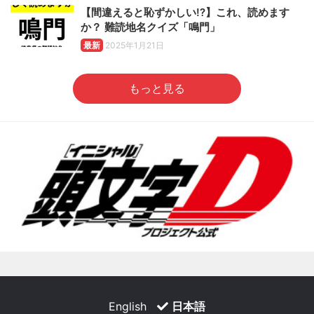
【間違えると恥ずかしい!?】これ、読めます
か？ 難読地名クイズ「鳴門」
最新
2025年1月21日
もっと見る
English
日本語