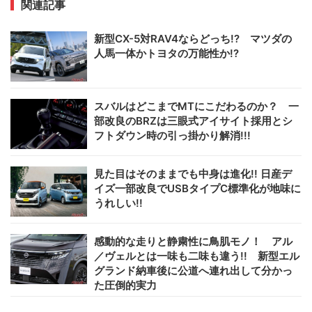
関連記事
新型CX-5対RAV4ならどっち!? マツダの
人馬一体かトヨタの万能性か!?
スバルはどこまでMTにこだわるのか？ 一
部改良のBRZは三眼式アイサイト採用とシ
フトダウン時の引っ掛かり解消!!!
見た目はそのままでも中身は進化!! 日産デ
イズ一部改良でUSBタイプC標準化が地味に
うれしい!!
感動的な走りと静粛性に鳥肌モノ！ アル
／ヴェルとは一味も二味も違う!! 新型エル
グランド納車後に公道へ連れ出して分かっ
た圧倒的実力