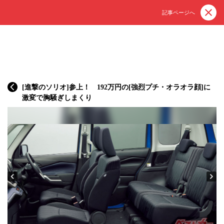
記事ページへ
[進撃のソリオ]参上！ 192万円の[強烈プチ・オラオラ顔]に
激変で胸騒ぎしまくり